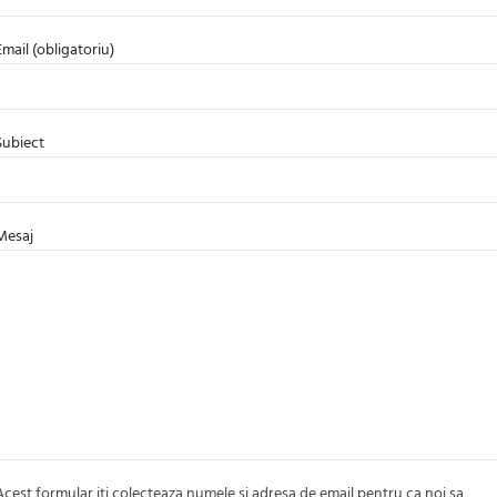
Email (obligatoriu)
Subiect
Mesaj
Acest formular iti colecteaza numele si adresa de email pentru ca noi sa