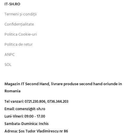
IT-SH.RO
Termeni și condiții
Confidențialitate
Politica Cookie-uri
Politica de retur
ANPC
SOL
Magazin IT Second Hand, livrare produse second hand oriunde in
Romania
Tel vanzari:
0721.230.806,
0736.344.203
Email:
comenzi@it-sh.ro
Luni-Vineri:
09:00 - 17.00
Sambata-Duminica:
Inchis
Adresa:
Șos Tudor Vladimirescu nr 86