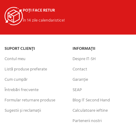
POȚI FACE RETUR
În 14 zile calendaristice!
SUPORT CLIENȚI
INFORMAȚII
Contul meu
Despre IT-SH
Listă produse preferate
Contact
Cum cumpăr
Garanție
Întrebări frecvente
SEAP
Formular returnare produse
Blog IT Second Hand
Sugestii și reclamații
Calculatoare ieftine
Partenerii nostri