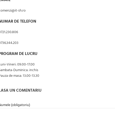
EMAIL
comenzi@it-sh.ro
NUMAR DE TELEFON
0721.230.806
0736.344.203
PROGRAM DE LUCRU
Luni-Vineri: 09:00-17.00
Sambata-Duminica: inchis
Pauza de masa: 13.00-13.30
LASA UN COMENTARIU
Numele (obligatoriu)