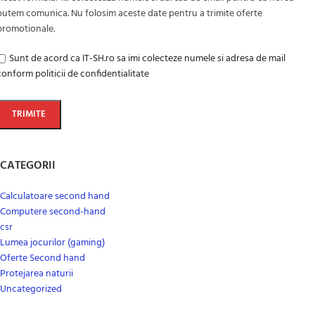
putem comunica. Nu folosim aceste date pentru a trimite oferte
promotionale.
Sunt de acord ca IT-SH.ro sa imi colecteze numele si adresa de mail
conform politicii de confidentialitate
CATEGORII
Calculatoare second hand
Computere second-hand
csr
Lumea jocurilor (gaming)
Oferte Second hand
Protejarea naturii
Uncategorized