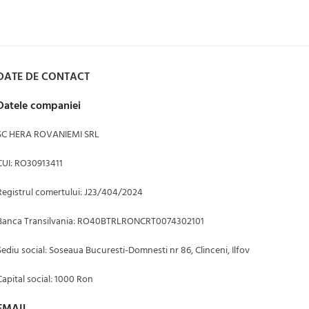
DATE DE CONTACT
Datele companiei
SC HERA ROVANIEMI SRL
CUI: RO30913411
Registrul comertului: J23/404/2024
Banca Transilvania: RO40BTRLRONCRT0074302101
Sediu social: Soseaua Bucuresti-Domnesti nr 86, Clinceni, Ilfov
Capital social: 1000 Ron