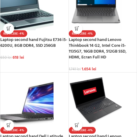
REDUCERE -4%
REDUCERE -4%
Laptop second hand Fujitsu E736 i5-
Laptop second hand Lenovo
6200U, 8GB DDR4, SSD 256GB
Thinkbook 14 G2, Intel Core i5-
1135G7, 16GB DDR4, 512GB SSD,
HDMI, Ecran Full HD
618
lei
650
lei
1.654
lei
1.741
lei
REDUCERE -4%
REDUCERE -4%
Laptop second hand Dell Latitude
Laptop second hand Lenovo