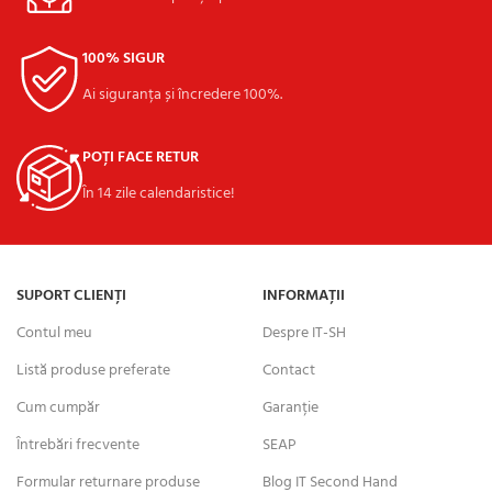
100% SIGUR
Ai siguranța și încredere 100%.
POȚI FACE RETUR
În 14 zile calendaristice!
SUPORT CLIENȚI
INFORMAȚII
Contul meu
Despre IT-SH
Listă produse preferate
Contact
Cum cumpăr
Garanție
Întrebări frecvente
SEAP
Formular returnare produse
Blog IT Second Hand