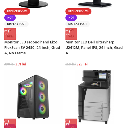
REDUCERE -10%
REDUCERE -10%
HOT
HOT
DISPLAY PORT
DISPLAY PORT
DVI
DVI
HDMI
VGA
Monitor LED second hand Eizo
Monitor LED Dell UltraSharp
FlexScan EV 2450, 24 inch, Grad
U2412M, Panel IPS, 24 inch, Grad
A, No Frame
A
351
lei
323
lei
390
lei
359
lei
HOT
HOT