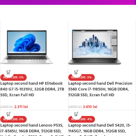
DISCOUNT special la Laptop-uri SH
REDUCERE -5%
REDUCERE -5%
Laptop second hand HP Elitebook
Laptop second hand Dell Precision
840 G7 i5-10310U, 32GB DDR4, 2TB
5560 Core i7-11850H, 16GB DDR4,
SSD, Ecran Full HD
512GB SSD, Ecran Full HD
2.311
lei
3.610
lei
2.433
lei
3.800
lei
REDUCERE -5%
REDUCERE -4%
Laptop second hand Lenovo P53S,
Laptop second hand Dell 5420, i5-
i7-8565U, 16GB DDR4, 512GB SSD,
1145G7, 16GB DDR4, 512GB SSD,