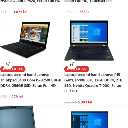
Nvidia Quadro P520, Ecran Full HD
Ecran Full HD, Touchscreen
3.075
lei
1.663
lei
3.237
lei
1.750
lei
REDUCERE -4%
REDUCERE -5%
Laptop second hand Lenovo
Laptop second hand Lenovo P15
Thinkpad L490 Core i5-8250U, 8GB
Gen1, i7-10850H, 32GB DDR4, 2TB
DDR4, 256GB SSD, Ecran Full HD
SSD, Nvidia Quadro T1000, Ecran
Full HD
879
lei
925
lei
5.943
lei
6.256
lei