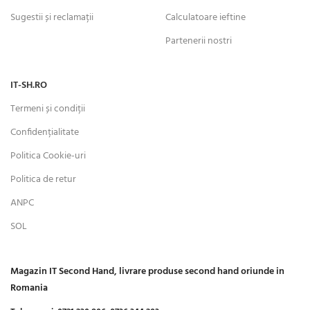
Sugestii și reclamații
Calculatoare ieftine
Partenerii nostri
IT-SH.RO
Termeni și condiții
Confidențialitate
Politica Cookie-uri
Politica de retur
ANPC
SOL
Magazin IT Second Hand, livrare produse second hand oriunde in
Romania