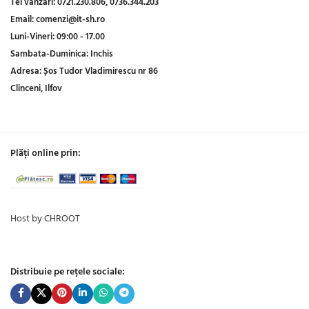
Tel vanzari:
0721.230.806,
0736.344.203
Email:
comenzi@it-sh.ro
Luni-Vineri:
09:00 - 17.00
Sambata-Duminica:
Inchis
Adresa:
Șos Tudor Vladimirescu nr 86
Clinceni, Ilfov
Plăți online prin:
Host by CHROOT
Distribuie pe rețele sociale: