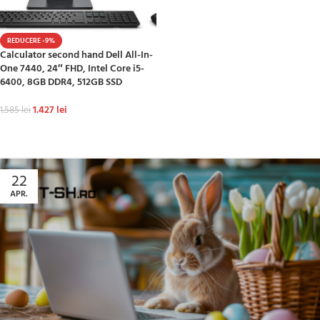
REDUCERE -9%
Calculator second hand Dell All-In-
One 7440, 24″ FHD, Intel Core i5-
6400, 8GB DDR4, 512GB SSD
1.427
lei
1.585
lei
ADAUGĂ ÎN COȘ
22
APR.