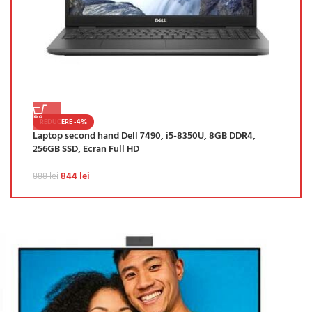
REDUCERE -4%
Laptop second hand Dell 7490, i5-8350U, 8GB DDR4,
256GB SSD, Ecran Full HD
844
lei
888
lei