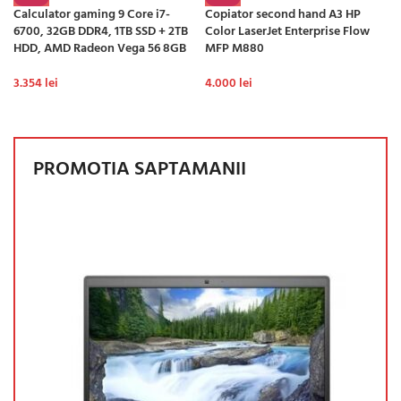
Calculator gaming 9 Core i7-
Copiator second hand A3 HP
6700, 32GB DDR4, 1TB SSD + 2TB
Color LaserJet Enterprise Flow
HDD, AMD Radeon Vega 56 8GB
MFP M880
3.354
lei
4.000
lei
PROMOTIA SAPTAMANII