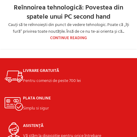
Reînnoirea tehnologică: Povestea din
spatele unui PC second hand
Cauți să te reînnoiești din punct de vedere tehnologic. Poate că „îți
fură” privirea toate noutățile. Însă de ce nu te-ai orienta și că...
CONTINUE READING
LIVRARE GRATUITĂ
Pentru comenzi de peste 700 lei
PLATA ONLINE
Simplu si sigur
ASISTENȚĂ
Vă stăm la dispoziție pentru orice întrebare