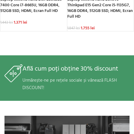
7400 Core i7-8665U, 16GB DDR4,
Thinkpad E15 Gen2 Core i5-1135G7,
512GB SSD, HDMI, Ecran Full HD
16GB DDR4, 512GB SSD, HDMI, Ecran
Full HD
1.371
lei
1.443
lei
1.755
lei
1.847
lei
Află cum poți obține 30% discount
Urmărește-ne pe rețele sociale și vânează FLASH
DISCOUNT!