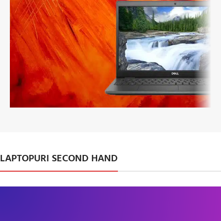
Dell 7490, i5-
8350U
LAPTOPURI SECOND HAND
CUMPĂRĂ ACUM