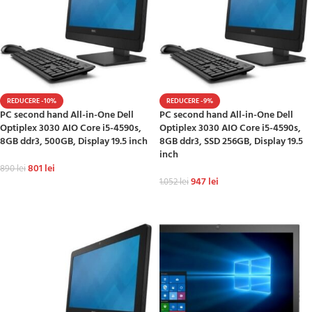
REDUCERE -10%
REDUCERE -9%
PC second hand All-in-One Dell
PC second hand All-in-One Dell
Optiplex 3030 AIO Core i5-4590s,
Optiplex 3030 AIO Core i5-4590s,
8GB ddr3, 500GB, Display 19.5 inch
8GB ddr3, SSD 256GB, Display 19.5
inch
801
lei
890
lei
947
lei
1.052
lei
ADAUGĂ ÎN COȘ
ADAUGĂ ÎN COȘ