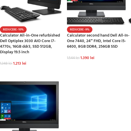
REDUCERE -10%
REDUCERE -9%
Calculator All-in-One refurbished
Calculator second hand Dell All-In-
Dell Optiplex 3030 AIO Core i7-
One 7440, 24″ FHD, Intel Core i5-
4770s, 16GB ddr3, SSD 512GB,
6400, 8GB DDR4, 256GB SSD
Display 19.5 inch
1.390
lei
1.544
lei
1.213
lei
1.348
lei
ADAUGĂ ÎN COȘ
ADAUGĂ ÎN COȘ