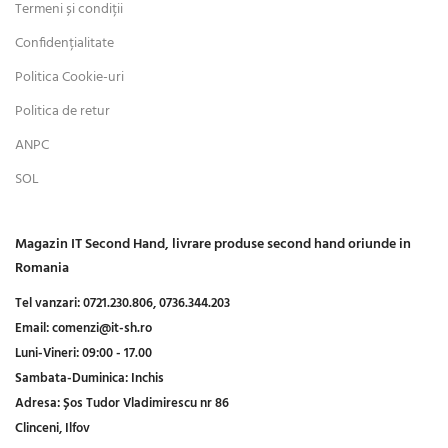
Termeni și condiții
Confidențialitate
Politica Cookie-uri
Politica de retur
ANPC
SOL
Magazin IT Second Hand, livrare produse second hand oriunde in
Romania
Tel vanzari:
0721.230.806,
0736.344.203
Email:
comenzi@it-sh.ro
Luni-Vineri:
09:00 - 17.00
Sambata-Duminica:
Inchis
Adresa:
Șos Tudor Vladimirescu nr 86
Clinceni, Ilfov