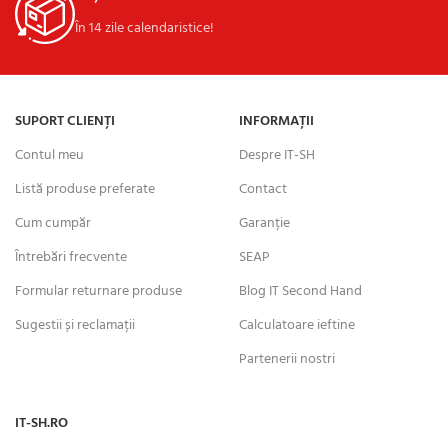
În 14 zile calendaristice!
SUPORT CLIENȚI
INFORMAȚII
Contul meu
Despre IT-SH
Listă produse preferate
Contact
Cum cumpăr
Garanție
Întrebări frecvente
SEAP
Formular returnare produse
Blog IT Second Hand
Sugestii și reclamații
Calculatoare ieftine
Partenerii nostri
IT-SH.RO