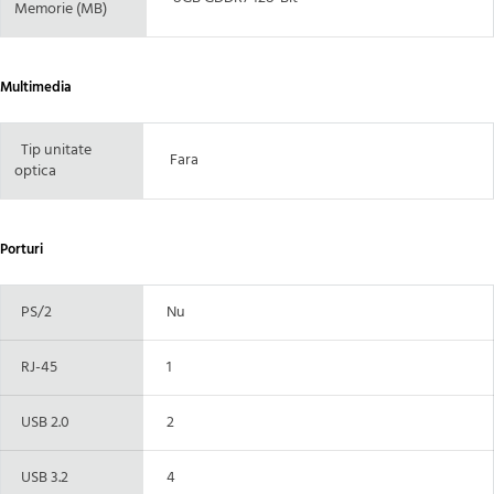
Memorie (MB)
Multimedia
Tip unitate
Fara
optica
Porturi
PS/2
Nu
RJ-45
1
USB 2.0
2
USB 3.2
4