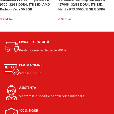
9700, 32GB DDR4, 1TB SSD, AMD
12700K, 32GB DDR4, 1TB SSD,
Radeon Vega 56 8GB
Nvidia RTX 3060, 12GB GDDR6
3.754
lei
6.030
lei
ADAUGĂ ÎN COȘ
ADAUGĂ ÎN COȘ
LIVRARE GRATUITĂ
Pentru comenzi de peste 700 lei
PLATA ONLINE
Simplu si sigur
ASISTENȚĂ
Vă stăm la dispoziție pentru orice întrebare
100% SIGUR