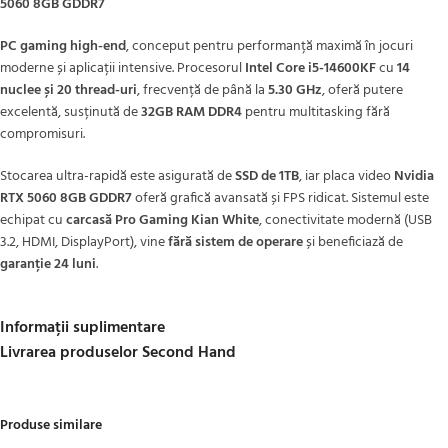
5060 8GB GDDR7
PC gaming high-end
, conceput pentru performanță maximă în jocuri
moderne și aplicații intensive. Procesorul
Intel Core i5-14600KF
cu
14
nuclee și 20 thread-uri
, frecvență de până la
5.30 GHz
, oferă putere
excelentă, susținută de
32GB RAM DDR4
pentru multitasking fără
compromisuri.
Stocarea ultra-rapidă este asigurată de
SSD de 1TB
, iar placa video
Nvidia
RTX 5060 8GB GDDR7
oferă grafică avansată și FPS ridicat. Sistemul este
echipat cu
carcasă Pro Gaming Kian White
, conectivitate modernă (USB
3.2, HDMI, DisplayPort), vine
fără sistem de operare
și beneficiază de
garanție 24 luni
.
Informații suplimentare
Livrarea produselor Second Hand
Produse similare