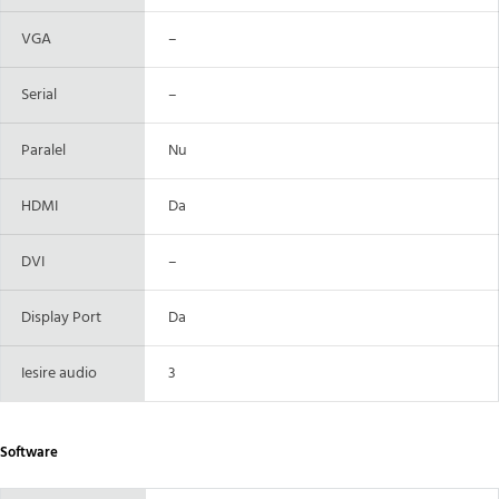
VGA
–
Serial
–
Paralel
Nu
HDMI
Da
DVI
–
Display Port
Da
Iesire audio
3
Software