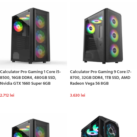
Calculator Pro Gaming 1 Core i5-
Calculator Pro Gaming 9 Core i7-
8500, 16GB DDR4, 480GB SSD,
8700, 32GB DDR4, 1TB SSD, AMD
Nvidia GTX 1660 Super 6GB
Radeon Vega 56 8GB
2.712
lei
3.630
lei
ADAUGĂ ÎN COȘ
ADAUGĂ ÎN COȘ