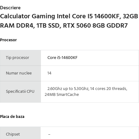
Descriere
Calculator Gaming Intel Core I5 14600KF, 32GB
RAM DDR4, 1TB SSD, RTX 5060 8GB GDDR7
Procesor
Tip procesor
Core i5-14600KF
Numar nuclee
14
2.60Ghz up to 5.30Ghz, 14 cores 20 threads,
Specificatii CPU
24MB SmartCache
Placa de baza
Chipset
–