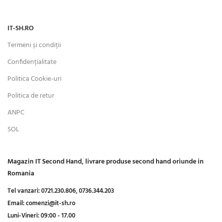
IT-SH.RO
Termeni și condiții
Confidențialitate
Politica Cookie-uri
Politica de retur
ANPC
SOL
Magazin IT Second Hand, livrare produse second hand oriunde in
Romania
Tel vanzari:
0721.230.806,
0736.344.203
Email:
comenzi@it-sh.ro
Luni-Vineri:
09:00 - 17.00