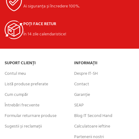
Ai siguranța și încredere 100%.
POȚI FACE RETUR
În 14 zile calendaristice!
SUPORT CLIENȚI
INFORMAȚII
Contul meu
Despre IT-SH
Listă produse preferate
Contact
Cum cumpăr
Garanție
Întrebări frecvente
SEAP
Formular returnare produse
Blog IT Second Hand
Sugestii și reclamații
Calculatoare ieftine
Partenerii nostri