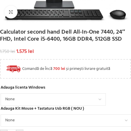
Click to enlarge
Calculator second hand Dell All-In-One 7440, 24″
FHD, Intel Core i5-6400, 16GB DDR4, 512GB SSD
1.575
lei
1.750
lei
Comandă de Încă
700
lei
și primești livrare gratuită
Adauga licenta Windows
Adauga Kit Mouse + Tastatura Usb RGB ( NOU )