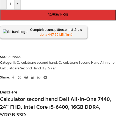
-
+
ADAUGĂ ÎN COȘ
Cumpără acum, plătește mai târziu
de la 447.50 LEI / lună
SKU:
2129566
Categorii:
Calculatoare second hand
,
Calculatoare Second Hand All in one
,
Calculatoare Second Hand i3 / i5 / i7
Share:
Descriere
Calculator second hand Dell All-In-One 7440,
24″ FHD, Intel Core i5-6400, 16GB DDR4,
512GB SSD