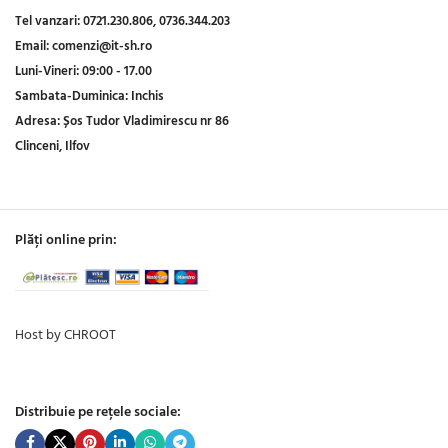
Tel vanzari:
0721.230.806,
0736.344.203
Email:
comenzi@it-sh.ro
Luni-Vineri:
09:00 - 17.00
Sambata-Duminica:
Inchis
Adresa:
Șos Tudor Vladimirescu nr 86
Clinceni, Ilfov
Plăți online prin:
Host by CHROOT
Distribuie pe rețele sociale: