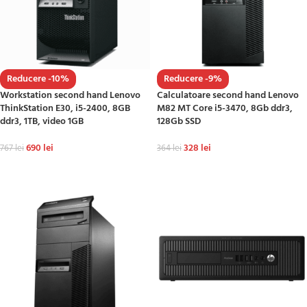
Reducere -10%
Reducere -9%
Workstation second hand Lenovo
Calculatoare second hand Lenovo
ThinkStation E30, i5-2400, 8GB
M82 MT Core i5-3470, 8Gb ddr3,
ddr3, 1TB, video 1GB
128Gb SSD
690
lei
328
lei
767
lei
364
lei
ADAUGĂ ÎN COȘ
ADAUGĂ ÎN COȘ