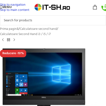
Skip to navigation
MENIU
Skip to main content
Prima pagină
/
Calculatoare second hand
/
Calculatoare Second Hand i3 / i5 / i7
Reducere -10%