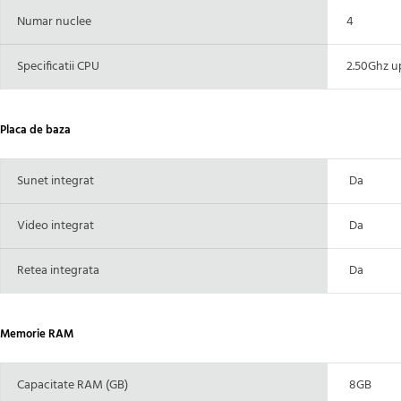
Numar nuclee
4
Specificatii CPU
2.50Ghz up
Placa de baza
Sunet integrat
Da
Video integrat
Da
Retea integrata
Da
Memorie RAM
Capacitate RAM (GB)
8GB