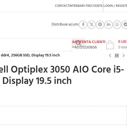
CONTACT
INTREBARI FRECVENTE
LOGIN / REGIST
Distribuie acum:
0
LEI
ASISTENTA CLIENTI
+40721230806
0
ite
ddr4, 256GB SSD, Display 19.5 inch
ll Optiplex 3050 AIO Core i5-
Display 19.5 inch