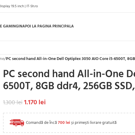
play 19.5 inch | IT-Sh.ro
E GAMING
INAPOI LA PAGINA PRINCIPALA
one
/
PC second hand All-in-One Dell Optiplex 3050 AIO Core i5-6500T, 8GB 
PC second hand All-in-One De
6500T, 8GB ddr4, 256GB SSD, 
1.170
lei
1.300
lei
Comandă de Încă
700
lei
și primești livrare gratuită