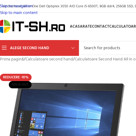
Skip to navigation
C second hand All-in-One Dell Optiplex 3050 AIO Core i5-6500T, 8GB ddr4, 256GB SSD, Dis
Skip to main content
ACASA
RATE
CONTACT
CALCULATOAR
ALEGE SECOND HAND
Prima pagină
/
Calculatoare second hand
/
Calculatoare Second Hand All in 
REDUCERE -10%
SOLD OUT