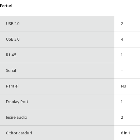
Porturi
USB 2.0
2
USB 3.0
4
RJ-45
1
Serial
–
Paralel
Nu
Display Port
1
Iesire audio
2
Cititor carduri
6 in 1