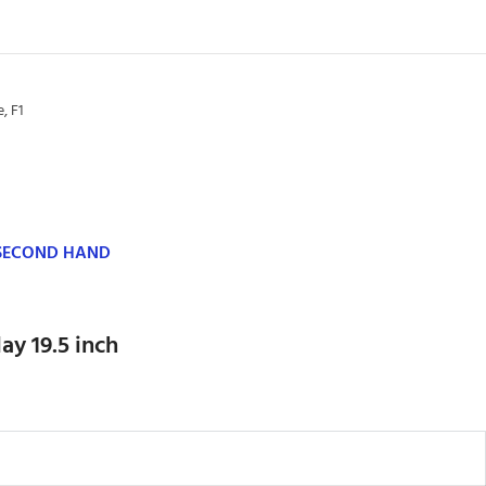
e
,
F1
 SECOND HAND
ay 19.5 inch