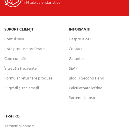
În 14 zile calendaristice!
SUPORT CLIENȚI
INFORMAȚII
Contul meu
Despre IT-SH
Listă produse preferate
Contact
Cum cumpăr
Garanție
Întrebări frecvente
SEAP
Formular returnare produse
Blog IT Second Hand
Sugestii și reclamații
Calculatoare ieftine
Partenerii nostri
IT-SH.RO
Termeni și condiții