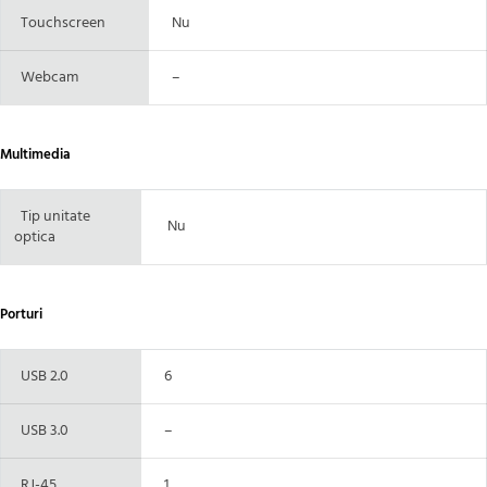
Touchscreen
Nu
Webcam
–
Multimedia
Tip unitate
Nu
optica
Porturi
USB 2.0
6
USB 3.0
–
RJ-45
1