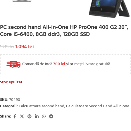
PC second hand All-in-One HP ProOne 400 G2 20”,
Core i5-6400, 8GB ddr3, 128GB SSD
1.094
lei
1.215
lei
Comandă de Încă
700
lei
și primești livrare gratuită
Stoc epuizat
SKU:
70490
Categorii:
Calculatoare second hand
,
Calculatoare Second Hand All in one
Share: