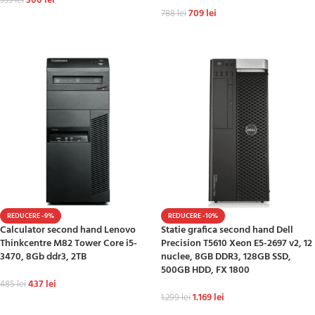
300
lei
333
lei
709
lei
788
lei
ADAUGĂ ÎN COȘ
ADAUGĂ ÎN COȘ
REDUCERE -9%
REDUCERE -10%
Calculator second hand Lenovo
Statie grafica second hand Dell
Thinkcentre M82 Tower Core i5-
Precision T5610 Xeon E5-2697 v2, 12
3470, 8Gb ddr3, 2TB
nuclee, 8GB DDR3, 128GB SSD,
500GB HDD, FX 1800
437
lei
485
lei
1.169
lei
1.299
lei
ADAUGĂ ÎN COȘ