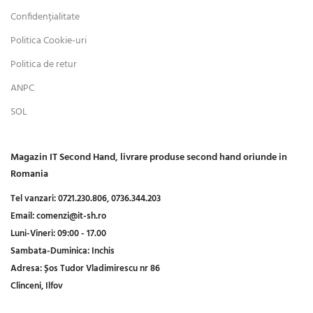
Confidențialitate
Politica Cookie-uri
Politica de retur
ANPC
SOL
Magazin IT Second Hand, livrare produse second hand oriunde in
Romania
Tel vanzari:
0721.230.806,
0736.344.203
Email:
comenzi@it-sh.ro
Luni-Vineri:
09:00 - 17.00
Sambata-Duminica:
Inchis
Adresa:
Șos Tudor Vladimirescu nr 86
Clinceni, Ilfov