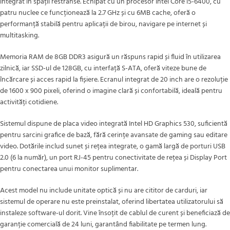
integrat în spații restrânse. Echipat cu un procesor Intel Core i5-6400, cu
patru nuclee ce funcționează la 2.7 GHz și cu 6MB cache, oferă o
performanță stabilă pentru aplicații de birou, navigare pe internet și
multitasking.
Memoria RAM de 8GB DDR3 asigură un răspuns rapid și fluid în utilizarea
zilnică, iar SSD-ul de 128GB, cu interfață S-ATA, oferă viteze bune de
încărcare și acces rapid la fișiere. Ecranul integrat de 20 inch are o rezoluție
de 1600 x 900 pixeli, oferind o imagine clară și confortabilă, ideală pentru
activități cotidiene.
Sistemul dispune de placa video integrată Intel HD Graphics 530, suficientă
pentru sarcini grafice de bază, fără cerințe avansate de gaming sau editare
video. Dotările includ sunet și rețea integrate, o gamă largă de porturi USB
2.0 (6 la număr), un port RJ-45 pentru conectivitate de rețea și Display Port
pentru conectarea unui monitor suplimentar.
Acest model nu include unitate optică și nu are cititor de carduri, iar
sistemul de operare nu este preinstalat, oferind libertatea utilizatorului să
instaleze software-ul dorit. Vine însoțit de cablul de curent și beneficiază de
garanție comercială de 24 luni, garantând fiabilitate pe termen lung.