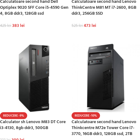
Calculatoare second hand Dell
Calculatoare second hand Lenovo
Optiplex 9020 SFF Core i5-4590 Gen
ThinkCentre M81 MT i7-2600, 8GB
4, 8GB ddr3, 128GB ssd
ddr3, 256GB SSD
383
lei
473
lei
425
lei
525
lei
ADAUGĂ ÎN COȘ
ADAUGĂ ÎN COȘ
REDUCERE -9%
REDUCERE -10%
Calculator sh Lenovo M83 DT Core
Calculatoare second hand Lenovo
i3-4130, 8gb ddr3, 500GB
Thinkcentre M72e Tower Core i7-
3770, 16GB ddr3, 128GB ssd, 2TB