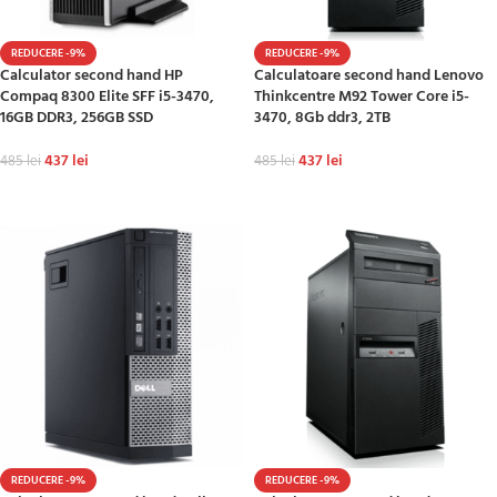
REDUCERE -9%
REDUCERE -9%
Calculator second hand HP
Calculatoare second hand Lenovo
Compaq 8300 Elite SFF i5-3470,
Thinkcentre M92 Tower Core i5-
16GB DDR3, 256GB SSD
3470, 8Gb ddr3, 2TB
437
lei
437
lei
485
lei
485
lei
ADAUGĂ ÎN COȘ
ADAUGĂ ÎN COȘ
REDUCERE -9%
REDUCERE -9%