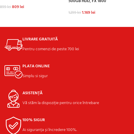
500GB HDD, FX 1800
809
lei
899
lei
1.169
lei
1.299
lei
ADAUGĂ ÎN COȘ
ADAUGĂ ÎN COȘ
LIVRARE GRATUITĂ
Pentru comenzi de peste 700 lei
PLATA ONLINE
Simplu si sigur
ASISTENȚĂ
Vă stăm la dispoziție pentru orice întrebare
100% SIGUR
Ai siguranța și încredere 100%.