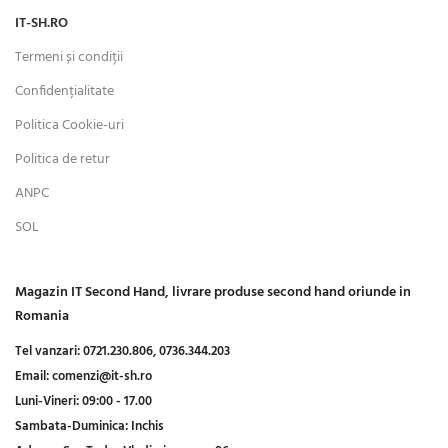
IT-SH.RO
Termeni și condiții
Confidențialitate
Politica Cookie-uri
Politica de retur
ANPC
SOL
Magazin IT Second Hand, livrare produse second hand oriunde in
Romania
Tel vanzari:
0721.230.806,
0736.344.203
Email:
comenzi@it-sh.ro
Luni-Vineri:
09:00 - 17.00
Sambata-Duminica:
Inchis