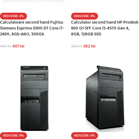
REDUCERE -9%
REDUCERE -9%
Calculatoare second hand Fujitsu
Calculator second hand HP Prodesk
Siemens Esprimo E900 DT Core i7-
600 G1 SFF Core i5-4570 Gen 4,
2600, 8Gb ddr3, 500Gb
8GB, 128GB SSD
401
lei
382
lei
445
lei
424
lei
ADAUGĂ ÎN COȘ
ADAUGĂ ÎN COȘ
REDUCERE -9%
REDUCERE -9%