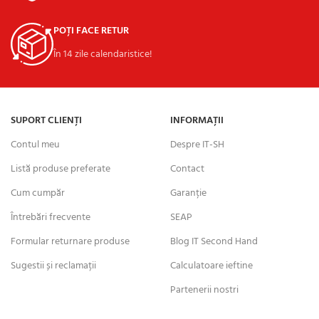
POȚI FACE RETUR
În 14 zile calendaristice!
SUPORT CLIENȚI
INFORMAȚII
Contul meu
Despre IT-SH
Listă produse preferate
Contact
Cum cumpăr
Garanție
Întrebări frecvente
SEAP
Formular returnare produse
Blog IT Second Hand
Sugestii și reclamații
Calculatoare ieftine
Partenerii nostri