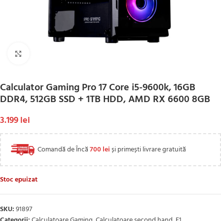
Click to enlarge
Calculator Gaming Pro 17 Core i5-9600k, 16GB
DDR4, 512GB SSD + 1TB HDD, AMD RX 6600 8GB
3.199
lei
Comandă de Încă
700
lei
și primești livrare gratuită
Stoc epuizat
SKU:
91897
Categorii:
Calculatoare Gaming
,
Calculatoare second hand
,
F1