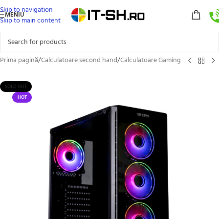
Skip to navigation
MENIU
Skip to main content
Prima pagină
/
Calculatoare second hand
/
Calculatoare Gaming
SOLD OUT
HOT