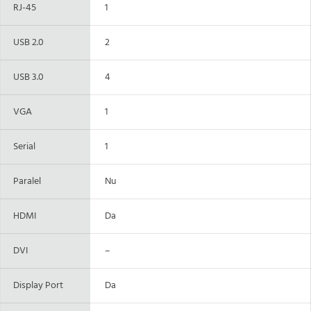
RJ-45
1
USB 2.0
2
USB 3.0
4
VGA
1
Serial
1
Paralel
Nu
HDMI
Da
DVI
–
Display Port
Da