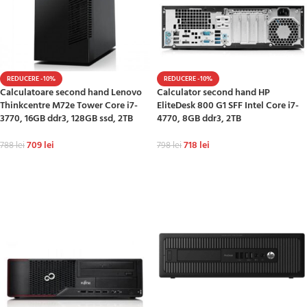
REDUCERE -10%
REDUCERE -10%
Calculatoare second hand Lenovo
Calculator second hand HP
Thinkcentre M72e Tower Core i7-
EliteDesk 800 G1 SFF Intel Core i7-
3770, 16GB ddr3, 128GB ssd, 2TB
4770, 8GB ddr3, 2TB
709
lei
718
lei
788
lei
798
lei
ADAUGĂ ÎN COȘ
ADAUGĂ ÎN COȘ