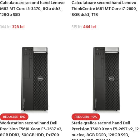
Calculatoare second hand Lenovo
Calculatoare second hand Lenovo
M82 MT Core i5-3470, 8Gb ddr3,
ThinkCentre M81 MT Core i7-2600,
128Gb SSD
8GB ddr3, 1TB
328
lei
464
lei
364
lei
515
lei
ADAUGĂ ÎN COȘ
ADAUGĂ ÎN COȘ
REDUCERE -10%
REDUCERE -10%
Workstation second hand Dell
Statie grafica second hand Dell
Precision T5610 Xeon E5-2637 v2,
Precision T5610 Xeon E5-2697 v2, 12
8GB DDR3, 500GB HDD, Fx1700
nuclee, 8GB DDR3, 128GB SSD,