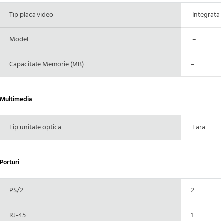
Tip placa video
Integrata
Model
–
Capacitate Memorie (MB)
–
Multimedia
Tip unitate optica
Fara
Porturi
PS/2
2
RJ-45
1