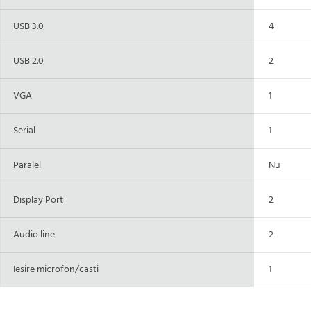
USB 3.0
4
USB 2.0
2
VGA
1
Serial
1
Paralel
Nu
Display Port
2
Audio line
2
Iesire microfon/casti
1