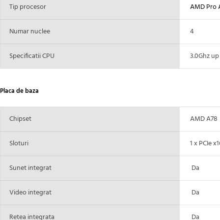
Tip procesor
AMD Pro A
Numar nuclee
4
Specificatii CPU
3.0Ghz up 
Placa de baza
Chipset
AMD A78
Sloturi
1 x PCIe x16
Sunet integrat
Da
Video integrat
Da
Retea integrata
Da