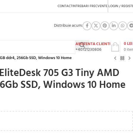
CONTACT
INTREBARI FRECVENTE
LOGIN / REGIST
Distribuie acum:
0
LEI
ASISTENTA CLIENTI
+40721230806
0
ite
 8GB ddr4, 256Gb SSD, Windows 10 Home
 EliteDesk 705 G3 Tiny AMD
256Gb SSD, Windows 10 Home