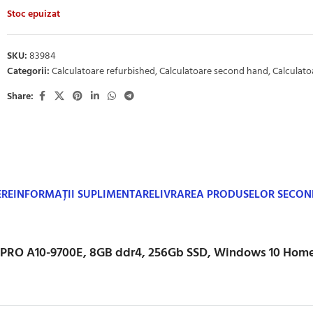
Stoc epuizat
SKU:
83984
Categorii:
Calculatoare refurbished
,
Calculatoare second hand
,
Calculat
Share:
ERE
INFORMAȚII SUPLIMENTARE
LIVRAREA PRODUSELOR SECO
D PRO A10-9700E, 8GB ddr4, 256Gb SSD, Windows 10 Hom