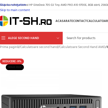
Skip to navigation
alculatoare Refurbished HP EliteDesk 705 G3 Tiny AMD PRO A10-9700E, 8GB ddr4, 256G
Skip to main content
ACASA
RATE
CONTACT
CALCULATOAR
ALEGE SECOND HAND
Prima pagină
/
Calculatoare second hand
/
Calculatoare Second Hand AMD
/
REDUCERE -9%
SOLD OUT