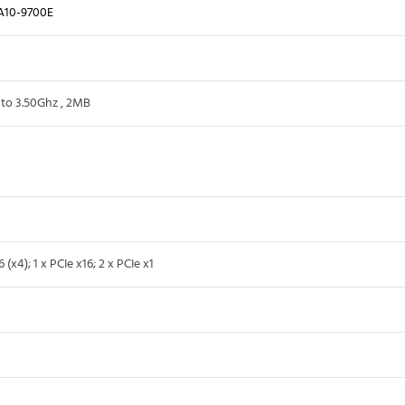
10-9700E
to 3.50Ghz , 2MB
 (x4); 1 x PCIe x16; 2 x PCIe x1