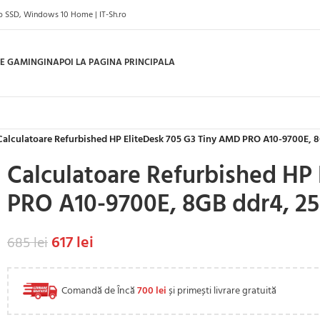
b SSD, Windows 10 Home | IT-Sh.ro
E GAMING
INAPOI LA PAGINA PRINCIPALA
Calculatoare Refurbished HP EliteDesk 705 G3 Tiny AMD PRO A10-9700E,
Calculatoare Refurbished HP
PRO A10-9700E, 8GB ddr4, 
617
lei
685
lei
Comandă de Încă
700
lei
și primești livrare gratuită