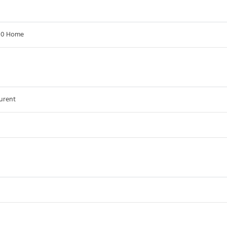
10 Home
urent