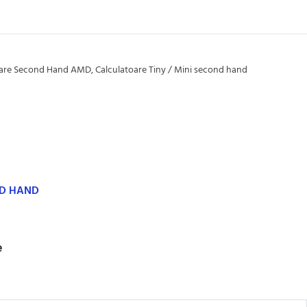
oare Second Hand AMD
,
Calculatoare Tiny / Mini second hand
ND HAND
e