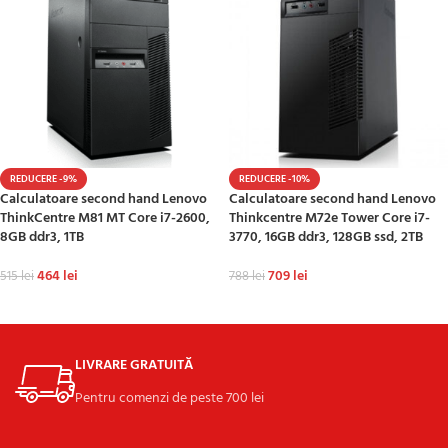
REDUCERE -9%
REDUCERE -10%
Calculatoare second hand Lenovo
Calculatoare second hand Lenovo
ThinkCentre M81 MT Core i7-2600,
Thinkcentre M72e Tower Core i7-
8GB ddr3, 1TB
3770, 16GB ddr3, 128GB ssd, 2TB
464
lei
709
lei
515
lei
788
lei
ADAUGĂ ÎN COȘ
ADAUGĂ ÎN COȘ
LIVRARE GRATUITĂ
Pentru comenzi de peste 700 lei