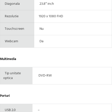
Diagonala
23.8″ inch
Rezolutie
1920 x 1080 FHD
Touchscreen
Nu
Webcam
Da
Multimedia
Tip unitate
DVD-RW
optica
Porturi
USB 2.0
–