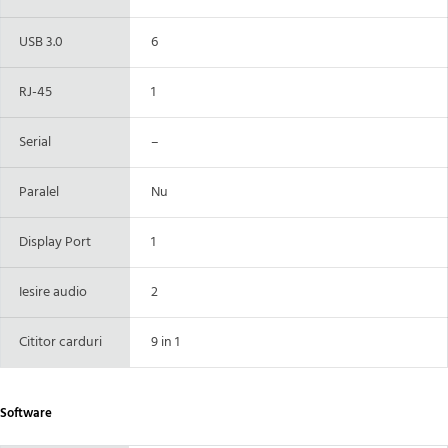
USB 3.0
6
RJ-45
1
Serial
–
Paralel
Nu
Display Port
1
Iesire audio
2
Cititor carduri
9 in 1
Software