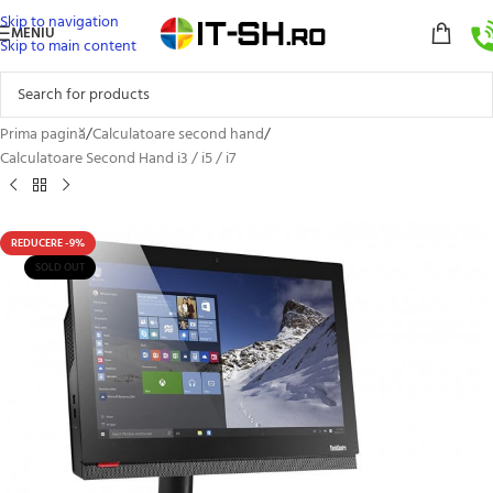
Skip to navigation
MENIU
Skip to main content
Prima pagină
/
Calculatoare second hand
/
Calculatoare Second Hand i3 / i5 / i7
REDUCERE -9%
SOLD OUT