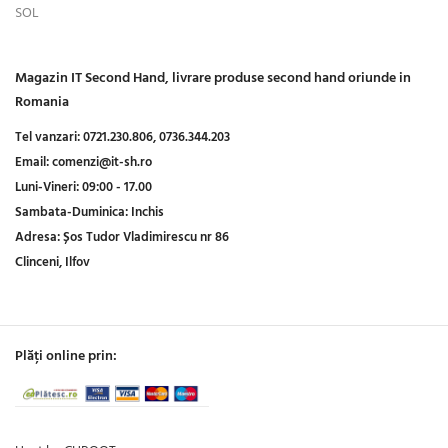
SOL
Magazin IT Second Hand, livrare produse second hand oriunde in
Romania
Tel vanzari:
0721.230.806,
0736.344.203
Email:
comenzi@it-sh.ro
Luni-Vineri:
09:00 - 17.00
Sambata-Duminica:
Inchis
Adresa:
Șos Tudor Vladimirescu nr 86
Clinceni, Ilfov
Plăți online prin: