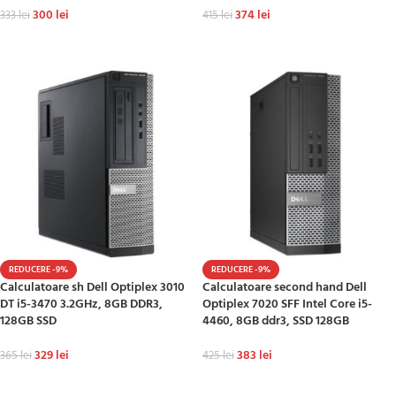
300
lei
374
lei
333
lei
415
lei
ADAUGĂ ÎN COȘ
ADAUGĂ ÎN COȘ
REDUCERE -9%
REDUCERE -9%
Calculatoare sh Dell Optiplex 3010
Calculatoare second hand Dell
DT i5-3470 3.2GHz, 8GB DDR3,
Optiplex 7020 SFF Intel Core i5-
128GB SSD
4460, 8GB ddr3, SSD 128GB
329
lei
383
lei
365
lei
425
lei
ADAUGĂ ÎN COȘ
ADAUGĂ ÎN COȘ