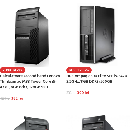
REDUCERE -9%
REDUCERE -9%
Calculatoare second hand Lenovo
HP Compaq 8300 Elite SFF i5-3470
Thinkcentre M83 Tower Core i5-
3.2GHz/8GB DDR3/500GB
4570, 8GB ddr3, 128GB SSD
300
lei
333
lei
382
lei
424
lei
ADAUGĂ ÎN COȘ
ADAUGĂ ÎN COȘ