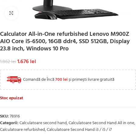
Click to enlarge
Calculator All-in-One refurbished Lenovo M900Z
AIO Core i5-6500, 16GB ddr4, SSD 512GB, Display
23.8 inch, Windows 10 Pro
1.676
lei
1.862
lei
Comandă de Încă
700
lei
și primești livrare gratuită
Stoc epuizat
SKU:
78916
Categorii:
Calculatoare second hand
,
Calculatoare Second Hand All in one
,
Calculatoare refurbished
,
Calculatoare Second Hand i3 / i5 / i7