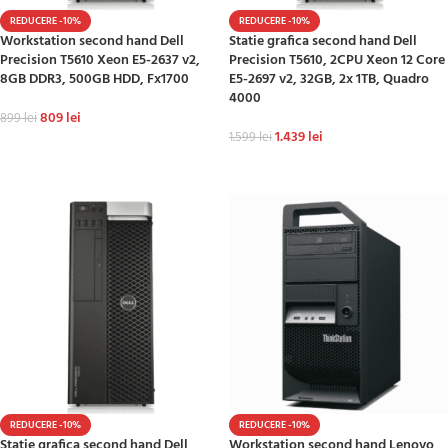
REDUCERE -10%
REDUCERE -10%
Workstation second hand Dell
Statie grafica second hand Dell
Precision T5610 Xeon E5-2637 v2,
Precision T5610, 2CPU Xeon 12 Core
8GB DDR3, 500GB HDD, Fx1700
E5-2697 v2, 32GB, 2x 1TB, Quadro
4000
809
lei
899
lei
1.439
lei
1.599
lei
ADAUGĂ ÎN COȘ
ADAUGĂ ÎN COȘ
REDUCERE -10%
REDUCERE -10%
Statie grafica second hand Dell
Workstation second hand Lenovo