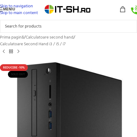
Skip to navigation
MENIU
Skip to main content
Prima pagină
/
Calculatoare second hand
/
Calculatoare Second Hand i3 / i5 / i7
REDUCERE -10%
SOLD OUT