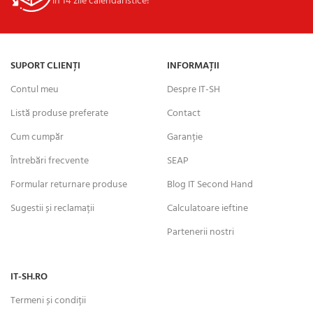
În 14 zile calendaristice!
SUPORT CLIENȚI
INFORMAȚII
Contul meu
Despre IT-SH
Listă produse preferate
Contact
Cum cumpăr
Garanție
Întrebări frecvente
SEAP
Formular returnare produse
Blog IT Second Hand
Sugestii și reclamații
Calculatoare ieftine
Partenerii nostri
IT-SH.RO
Termeni și condiții