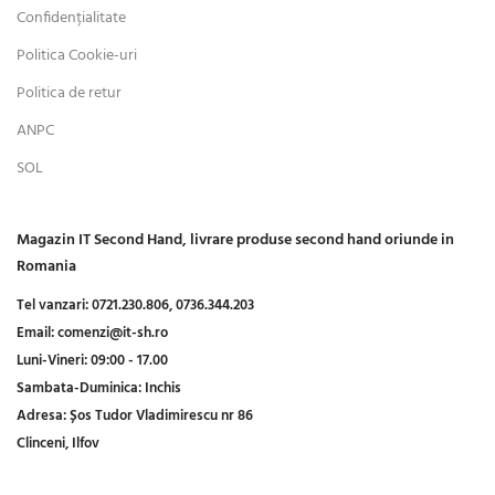
Confidențialitate
Politica Cookie-uri
Politica de retur
ANPC
SOL
Magazin IT Second Hand, livrare produse second hand oriunde in
Romania
Tel vanzari:
0721.230.806,
0736.344.203
Email:
comenzi@it-sh.ro
Luni-Vineri:
09:00 - 17.00
Sambata-Duminica:
Inchis
Adresa:
Șos Tudor Vladimirescu nr 86
Clinceni, Ilfov