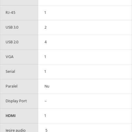
RJ-45
1
USB 3.0
2
USB 2.0
4
VGA
1
Serial
1
Paralel
Nu
Display Port
–
HDMI
1
Iesire audio
5