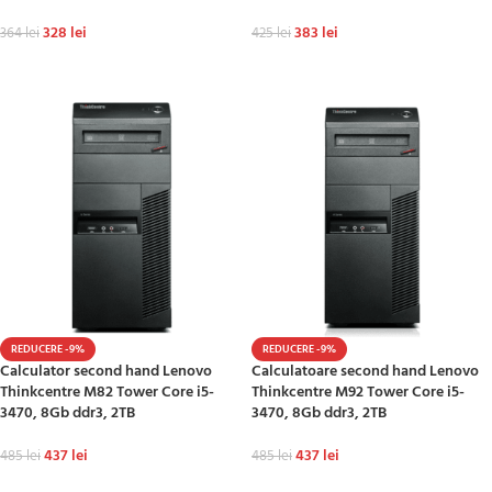
328
lei
383
lei
364
lei
425
lei
ADAUGĂ ÎN COȘ
ADAUGĂ ÎN COȘ
REDUCERE -9%
REDUCERE -9%
Calculator second hand Lenovo
Calculatoare second hand Lenovo
Thinkcentre M82 Tower Core i5-
Thinkcentre M92 Tower Core i5-
3470, 8Gb ddr3, 2TB
3470, 8Gb ddr3, 2TB
437
lei
437
lei
485
lei
485
lei
ADAUGĂ ÎN COȘ
ADAUGĂ ÎN COȘ