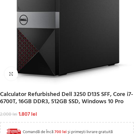
Click to enlarge
Calculator Refurbished Dell 3250 D13S SFF, Core i7-
6700T, 16GB DDR3, 512GB SSD, Windows 10 Pro
1.807
lei
2.008
lei
Comandă de Încă
700
lei
și primești livrare gratuită