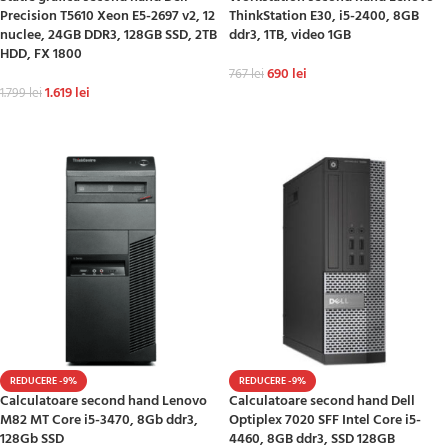
Precision T5610 Xeon E5-2697 v2, 12
ThinkStation E30, i5-2400, 8GB
nuclee, 24GB DDR3, 128GB SSD, 2TB
ddr3, 1TB, video 1GB
HDD, FX 1800
690
lei
767
lei
1.619
lei
1.799
lei
ADAUGĂ ÎN COȘ
ADAUGĂ ÎN COȘ
REDUCERE -9%
REDUCERE -9%
Calculatoare second hand Lenovo
Calculatoare second hand Dell
M82 MT Core i5-3470, 8Gb ddr3,
Optiplex 7020 SFF Intel Core i5-
128Gb SSD
4460, 8GB ddr3, SSD 128GB