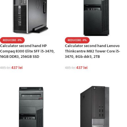
REDUCERE -9%
REDUCERE -9%
Calculator second hand HP
Calculator second hand Lenovo
Compaq 8300 Elite SFF i5-3470,
Thinkcentre M82 Tower Core i5-
16GB DDR3, 256GB SSD
3470, 8Gb ddr3, 2TB
437
lei
437
lei
485
lei
485
lei
ADAUGĂ ÎN COȘ
ADAUGĂ ÎN COȘ