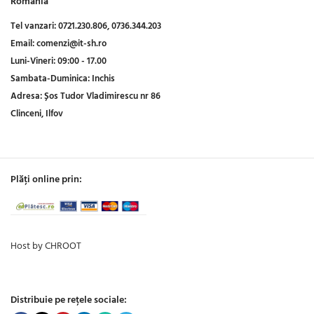
Romania
Tel vanzari:
0721.230.806,
0736.344.203
Email:
comenzi@it-sh.ro
Luni-Vineri:
09:00 - 17.00
Sambata-Duminica:
Inchis
Adresa:
Șos Tudor Vladimirescu nr 86
Clinceni, Ilfov
Plăți online prin:
Host by CHROOT
Distribuie pe rețele sociale: