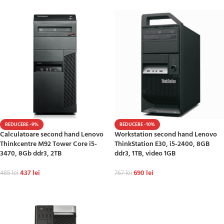
REDUCERE -9%
REDUCERE -10%
Calculatoare second hand Lenovo
Workstation second hand Lenovo
Thinkcentre M92 Tower Core i5-
ThinkStation E30, i5-2400, 8GB
3470, 8Gb ddr3, 2TB
ddr3, 1TB, video 1GB
437
lei
690
lei
485
lei
767
lei
ADAUGĂ ÎN COȘ
ADAUGĂ ÎN COȘ