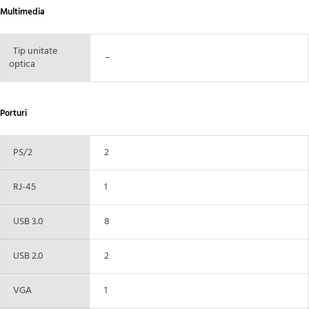
Multimedia
Tip unitate
–
optica
Porturi
PS/2
2
RJ-45
1
USB 3.0
8
USB 2.0
2
VGA
1