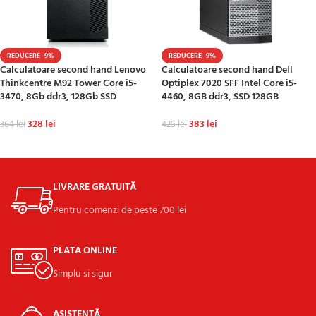
REDUCERE -9%
REDUCERE -9%
Calculatoare second hand Lenovo
Calculatoare second hand Dell
Thinkcentre M92 Tower Core i5-
Optiplex 7020 SFF Intel Core i5-
3470, 8Gb ddr3, 128Gb SSD
4460, 8GB ddr3, SSD 128GB
328
lei
383
lei
364
lei
425
lei
ADAUGĂ ÎN COȘ
ADAUGĂ ÎN COȘ
LIVRARE GRATUITĂ
Pentru comenzi de peste 700 lei
PLATA ONLINE
Simplu si sigur
ASISTENȚĂ