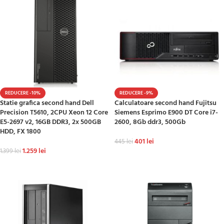
REDUCERE -10%
REDUCERE -9%
Statie grafica second hand Dell
Calculatoare second hand Fujitsu
Precision T5610, 2CPU Xeon 12 Core
Siemens Esprimo E900 DT Core i7-
E5-2697 v2, 16GB DDR3, 2x 500GB
2600, 8Gb ddr3, 500Gb
HDD, FX 1800
401
lei
445
lei
1.259
lei
1.399
lei
ADAUGĂ ÎN COȘ
ADAUGĂ ÎN COȘ