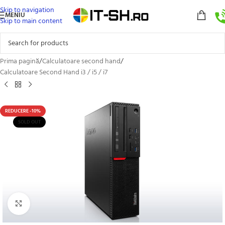
Skip to navigation
MENIU
Skip to main content
Prima pagină
/
Calculatoare second hand
/
Calculatoare Second Hand i3 / i5 / i7
REDUCERE -10%
SOLD OUT
Click to enlarge