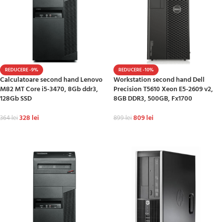
REDUCERE -9%
REDUCERE -10%
Calculatoare second hand Lenovo
Workstation second hand Dell
M82 MT Core i5-3470, 8Gb ddr3,
Precision T5610 Xeon E5-2609 v2,
128Gb SSD
8GB DDR3, 500GB, Fx1700
328
lei
809
lei
364
lei
899
lei
ADAUGĂ ÎN COȘ
ADAUGĂ ÎN COȘ