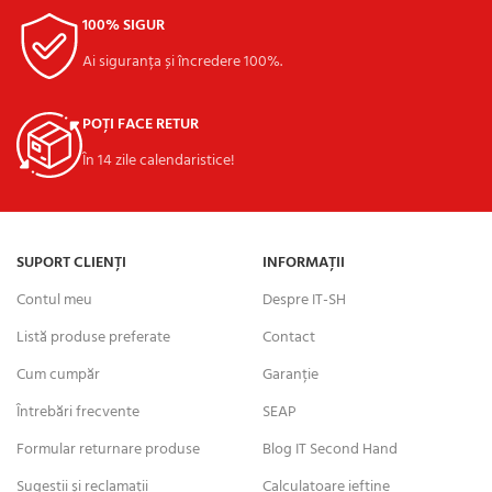
100% SIGUR
Ai siguranța și încredere 100%.
POȚI FACE RETUR
În 14 zile calendaristice!
SUPORT CLIENȚI
INFORMAȚII
Contul meu
Despre IT-SH
Listă produse preferate
Contact
Cum cumpăr
Garanție
Întrebări frecvente
SEAP
Formular returnare produse
Blog IT Second Hand
Sugestii și reclamații
Calculatoare ieftine