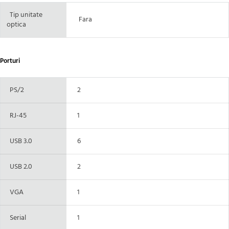
Tip unitate
Fara
optica
Porturi
PS/2
2
RJ-45
1
USB 3.0
6
USB 2.0
2
VGA
1
Serial
1