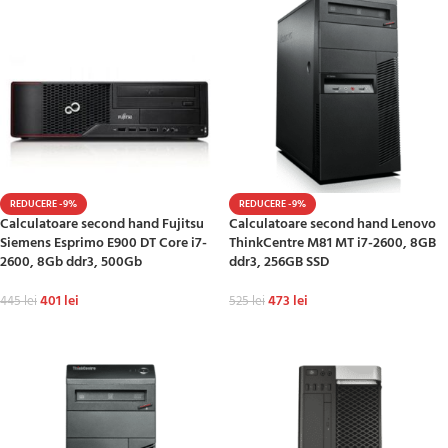
REDUCERE -9%
REDUCERE -9%
Calculatoare second hand Fujitsu
Calculatoare second hand Lenovo
Siemens Esprimo E900 DT Core i7-
ThinkCentre M81 MT i7-2600, 8GB
2600, 8Gb ddr3, 500Gb
ddr3, 256GB SSD
401
lei
473
lei
445
lei
525
lei
ADAUGĂ ÎN COȘ
ADAUGĂ ÎN COȘ