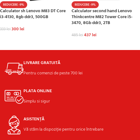
REDUCERE -9%
REDUCERE -9%
Calculator sh Lenovo M83 DT Core
Calculator second hand Lenovo
i3-4130, 8gb ddr3, 500GB
Thinkcentre M82 Tower Core i5-
3470, 8Gb ddr3, 2TB
300
lei
333
lei
437
lei
485
lei
ADAUGĂ ÎN COȘ
ADAUGĂ ÎN COȘ
LIVRARE GRATUITĂ
Pentru comenzi de peste 700 lei
PLATA ONLINE
Simplu si sigur
ASISTENȚĂ
Vă stăm la dispoziție pentru orice întrebare