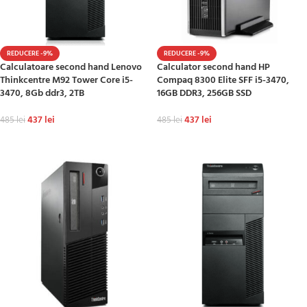
REDUCERE -9%
REDUCERE -9%
Calculatoare second hand Lenovo
Calculator second hand HP
Thinkcentre M92 Tower Core i5-
Compaq 8300 Elite SFF i5-3470,
3470, 8Gb ddr3, 2TB
16GB DDR3, 256GB SSD
437
lei
437
lei
485
lei
485
lei
ADAUGĂ ÎN COȘ
ADAUGĂ ÎN COȘ