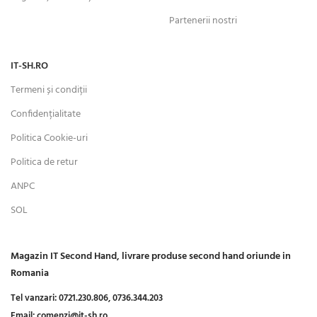
Partenerii nostri
IT-SH.RO
Termeni și condiții
Confidențialitate
Politica Cookie-uri
Politica de retur
ANPC
SOL
Magazin IT Second Hand, livrare produse second hand oriunde in
Romania
Tel vanzari:
0721.230.806,
0736.344.203
Email:
comenzi@it-sh.ro