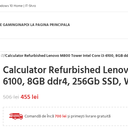
ndows 10 Home | IT-Sh.ro
E GAMING
INAPOI LA PAGINA PRINCIPALA
 i7
/
Calculator Refurbished Lenovo M800 Tower Intel Core i3-6100, 8GB 
Calculator Refurbished Lenov
6100, 8GB ddr4, 256Gb SSD,
455
lei
506
lei
Comandă de Încă
700
lei
și primești livrare gratuită