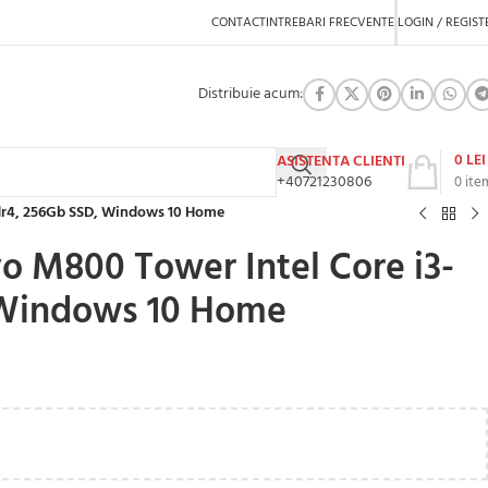
CONTACT
INTREBARI FRECVENTE
LOGIN / REGIST
Distribuie acum:
0
LEI
ASISTENTA CLIENTI
+40721230806
0
ite
ddr4, 256Gb SSD, Windows 10 Home
o M800 Tower Intel Core i3-
 Windows 10 Home