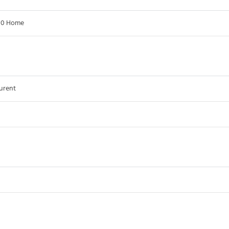
10 Home
urent