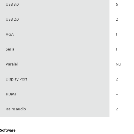
USB 3.0
6
USB 2.0
2
VGA
1
Serial
1
Paralel
Nu
Display Port
2
HDMI
–
Iesire audio
2
Software