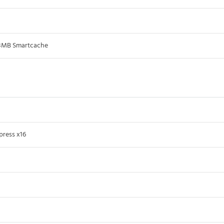
3MB Smartcache
0
press x16