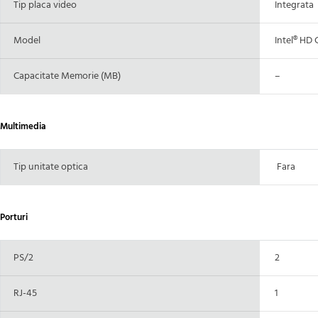
Tip placa video
Integrata
Model
Intel® HD 
Capacitate Memorie (MB)
–
Multimedia
Tip unitate optica
Fara
Porturi
PS/2
2
RJ-45
1