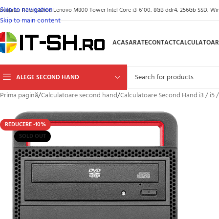
Skip to navigation
alculator Refurbished Lenovo M800 Tower Intel Core i3-6100, 8GB ddr4, 256Gb SSD, Wi
Skip to main content
ACASA
RATE
CONTACT
CALCULATOAR
ALEGE SECOND HAND
Prima pagină
/
Calculatoare second hand
/
Calculatoare Second Hand i3 / i5 /
REDUCERE -10%
SOLD OUT