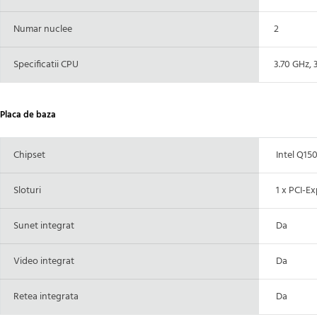
Numar nuclee
2
Specificatii CPU
3.70 GHz, 
Placa de baza
Chipset
Intel Q15
Sloturi
1 x PCI-Ex
Sunet integrat
Da
Video integrat
Da
Retea integrata
Da