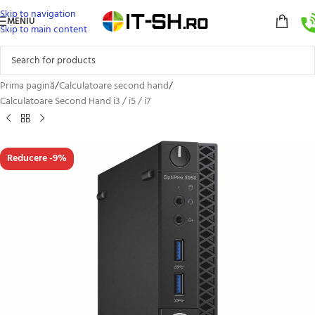
Skip to navigation
MENIU
Skip to main content
Prima pagină
/
Calculatoare second hand
/
Calculatoare Second Hand i3 / i5 / i7
Reducere -9%