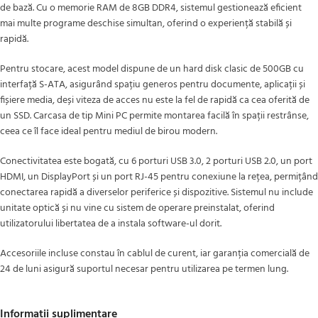
de bază. Cu o memorie RAM de 8GB DDR4, sistemul gestionează eficient
mai multe programe deschise simultan, oferind o experiență stabilă și
rapidă.
Pentru stocare, acest model dispune de un hard disk clasic de 500GB cu
interfață S-ATA, asigurând spațiu generos pentru documente, aplicații și
fișiere media, deși viteza de acces nu este la fel de rapidă ca cea oferită de
un SSD. Carcasa de tip Mini PC permite montarea facilă în spații restrânse,
ceea ce îl face ideal pentru mediul de birou modern.
Conectivitatea este bogată, cu 6 porturi USB 3.0, 2 porturi USB 2.0, un port
HDMI, un DisplayPort și un port RJ-45 pentru conexiune la rețea, permițând
conectarea rapidă a diverselor periferice și dispozitive. Sistemul nu include
unitate optică și nu vine cu sistem de operare preinstalat, oferind
utilizatorului libertatea de a instala software-ul dorit.
Accesoriile incluse constau în cablul de curent, iar garanția comercială de
24 de luni asigură suportul necesar pentru utilizarea pe termen lung.
Informații suplimentare