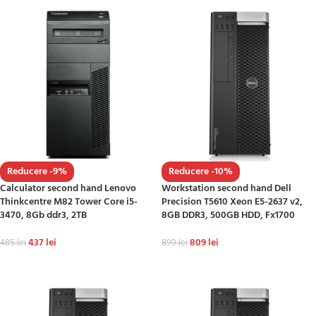
Reducere -9%
Reducere -10%
Calculator second hand Lenovo
Workstation second hand Dell
Thinkcentre M82 Tower Core i5-
Precision T5610 Xeon E5-2637 v2,
3470, 8Gb ddr3, 2TB
8GB DDR3, 500GB HDD, Fx1700
437
lei
809
lei
485
lei
899
lei
ADAUGĂ ÎN COȘ
ADAUGĂ ÎN COȘ