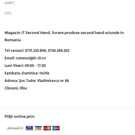
ANPC
SOL
Magazin IT Second Hand, livrare produse second hand oriunde in
Romania
Tel vanzari:
0721.230.806,
0736.344.203
Email:
comenzi@it-sh.ro
Luni-Vineri:
09:00 - 17.00
Sambata-Duminica:
Inchis
Adresa:
Șos Tudor Vladimirescu nr 86
Clinceni, Ilfov
Plăți online prin: