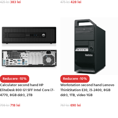
383
lei
428
lei
425
lei
475
lei
ADAUGĂ ÎN COȘ
ADAUGĂ ÎN COȘ
Reducere -10%
Reducere -10%
Calculator second hand HP
Workstation second hand Lenovo
EliteDesk 800 G1 SFF Intel Core i7-
ThinkStation E30, i5-2400, 8GB
4770, 8GB ddr3, 2TB
ddr3, 1TB, video 1GB
718
lei
690
lei
798
lei
767
lei
ADAUGĂ ÎN COȘ
ADAUGĂ ÎN COȘ