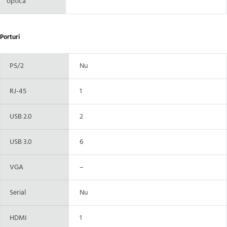
optica
Porturi
PS/2
Nu
RJ-45
1
USB 2.0
2
USB 3.0
6
VGA
–
Serial
Nu
HDMI
1