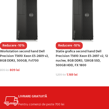
Reducere -10%
Reducere -10%
Workstation second hand Dell
Statie grafica second hand Dell
Precision T5610 Xeon E5-2609 v2,
Precision T5610 Xeon E5-2697 v2, 12
8GB DDR3, 500GB, Fx1700
nuclee, 8GB DDR3, 128GB SSD,
500GB HDD, FX 1800
809
lei
899
lei
1.169
lei
1.299
lei
ADAUGĂ ÎN COȘ
ADAUGĂ ÎN COȘ
LIVRARE GRATUITĂ
Pentru comenzi de peste 700 lei