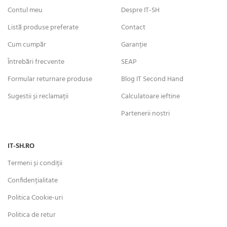
Contul meu
Despre IT-SH
Listă produse preferate
Contact
Cum cumpăr
Garanție
Întrebări frecvente
SEAP
Formular returnare produse
Blog IT Second Hand
Sugestii și reclamații
Calculatoare ieftine
Partenerii nostri
IT-SH.RO
Termeni și condiții
Confidențialitate
Politica Cookie-uri
Politica de retur