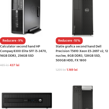
Reducere -9%
Reducere -10%
Calculator second hand HP
Statie grafica second hand Dell
Compaq 8300 Elite SFF i5-3470,
Precision T5610 Xeon E5-2697 v2, 12
16GB DDR3, 256GB SSD
nuclee, 8GB DDR3, 128GB SSD,
500GB HDD, FX 1800
437
lei
485
lei
1.169
lei
1.299
lei
ADAUGĂ ÎN COȘ
ADAUGĂ ÎN COȘ