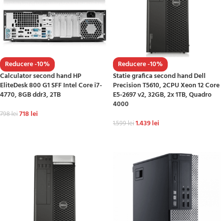
Reducere -10%
Reducere -10%
Calculator second hand HP
Statie grafica second hand Dell
EliteDesk 800 G1 SFF Intel Core i7-
Precision T5610, 2CPU Xeon 12 Core
4770, 8GB ddr3, 2TB
E5-2697 v2, 32GB, 2x 1TB, Quadro
4000
718
lei
798
lei
1.439
lei
1.599
lei
ADAUGĂ ÎN COȘ
ADAUGĂ ÎN COȘ