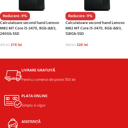
Reducere -9%
Reducere -9%
Calculatoare second hand Lenovo
Calculatoare second hand Lenovo
M82 MT Core i5-3470, 8Gb ddr3,
M82 MT Core i5-3470, 8Gb ddr3,
240Gb SSD
128Gb SSD
374
lei
328
lei
415
lei
364
lei
ADAUGĂ ÎN COȘ
ADAUGĂ ÎN COȘ
LIVRARE GRATUITĂ
Pentru comenzi de peste 700 lei
PLATA ONLINE
Simplu si sigur
ASISTENȚĂ