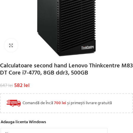
Click to enlarge
Calculatoare second hand Lenovo Thinkcentre M83
DT Core i7-4770, 8GB ddr3, 500GB
582
lei
647
lei
Comandă de Încă
700
lei
și primești livrare gratuită
Adauga licenta Windows