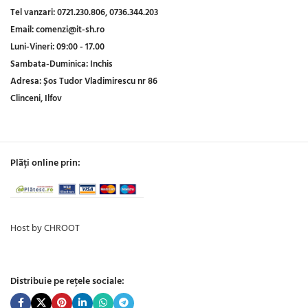
Tel vanzari:
0721.230.806,
0736.344.203
Email:
comenzi@it-sh.ro
Luni-Vineri:
09:00 - 17.00
Sambata-Duminica:
Inchis
Adresa:
Șos Tudor Vladimirescu nr 86
Clinceni, Ilfov
Plăți online prin:
Host by CHROOT
Distribuie pe rețele sociale: