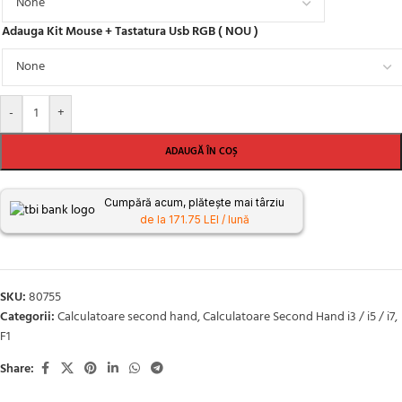
Adauga Kit Mouse + Tastatura Usb RGB ( NOU )
-
+
ADAUGĂ ÎN COȘ
Cumpără acum, plătește mai târziu
de la 171.75 LEI / lună
SKU:
80755
Categorii:
Calculatoare second hand
,
Calculatoare Second Hand i3 / i5 / i7
,
F1
Share: