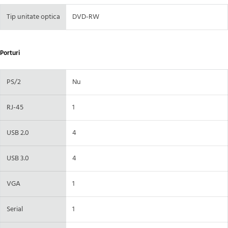
Tip unitate optica
DVD-RW
Porturi
PS/2
Nu
RJ-45
1
USB 2.0
4
USB 3.0
4
VGA
1
Serial
1