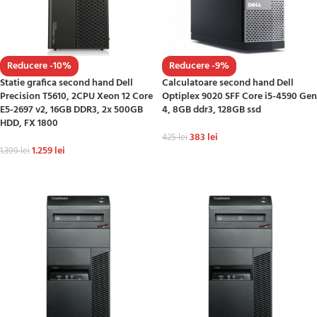
Reducere -10%
Reducere -9%
Statie grafica second hand Dell
Calculatoare second hand Dell
Precision T5610, 2CPU Xeon 12 Core
Optiplex 9020 SFF Core i5-4590 Gen
E5-2697 v2, 16GB DDR3, 2x 500GB
4, 8GB ddr3, 128GB ssd
HDD, FX 1800
383
lei
425
lei
1.259
lei
1.399
lei
ADAUGĂ ÎN COȘ
ADAUGĂ ÎN COȘ