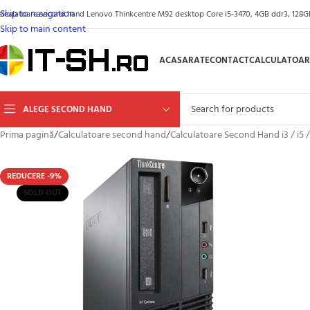
Skip to navigation
alculatoare second hand Lenovo Thinkcentre M92 desktop Core i5-3470, 4GB ddr3, 128GB
Skip to main content
ACASA
RATE
CONTACT
CALCULATOAR
ALEGE SECOND HAND
Prima pagină
/
Calculatoare second hand
/
Calculatoare Second Hand i3 / i5 /
REDUCERE -9%
SOLD OUT