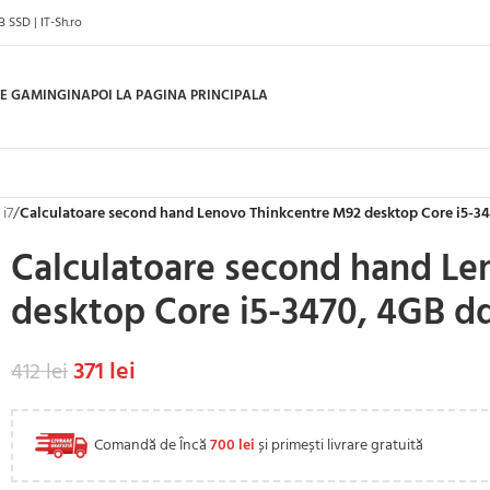
 SSD | IT-Sh.ro
E GAMING
INAPOI LA PAGINA PRINCIPALA
 i7
/
Calculatoare second hand Lenovo Thinkcentre M92 desktop Core i5-3
Calculatoare second hand Le
desktop Core i5-3470, 4GB d
371
lei
412
lei
Comandă de Încă
700
lei
și primești livrare gratuită