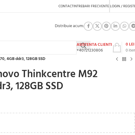
CONTACT
INTREBARI FRECVENTE
LOGIN / REGIST
Distribuie acum:
0
LEI
ASISTENTA CLIENTI
+40721230806
0
ite
470, 4GB ddr3, 128GB SSD
novo Thinkcentre M92
dr3, 128GB SSD