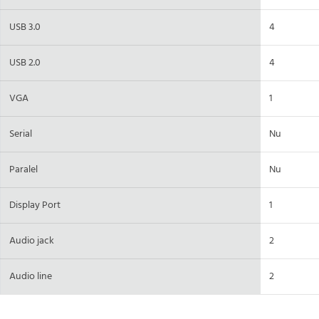
USB 3.0
4
USB 2.0
4
VGA
1
Serial
Nu
Paralel
Nu
Display Port
1
Audio jack
2
Audio line
2