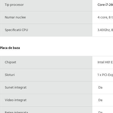
Tip procesor
Core i7-26
Numar nuclee
4 core, 8 
Specificatii CPU
3.40Ghz, 
Placa de baza
Chipset
Intel H61 E
Sloturi
1 x PCI-Expr
Sunet integrat
Da
Video integrat
Da
Retea integrata
Da