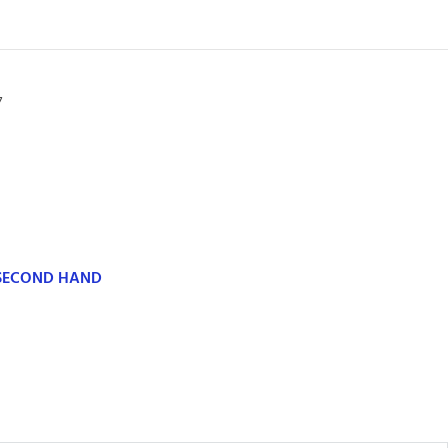
7
 SECOND HAND