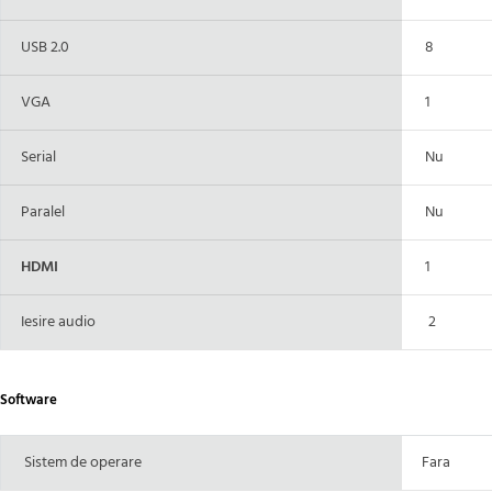
USB 2.0
8
VGA
1
Serial
Nu
Paralel
Nu
HDMI
1
Iesire audio
2
Software
Sistem de operare
Fara