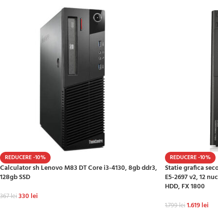
REDUCERE -10%
REDUCERE -10%
Calculator sh Lenovo M83 DT Core i3-4130, 8gb ddr3,
Statie grafica se
128gb SSD
E5-2697 v2, 12 nu
HDD, FX 1800
330
lei
367
lei
1.619
lei
1.799
lei
ADAUGĂ ÎN COȘ