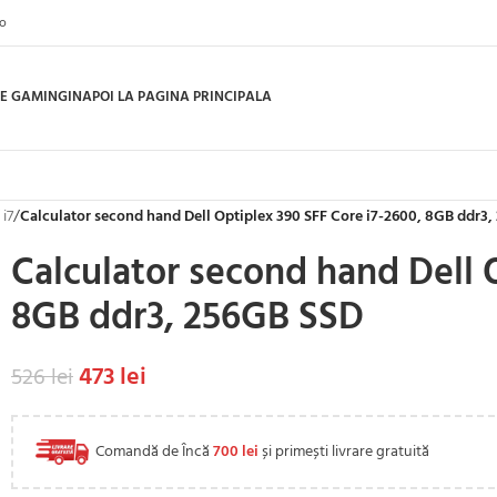
ro
E GAMING
INAPOI LA PAGINA PRINCIPALA
 i7
/
Calculator second hand Dell Optiplex 390 SFF Core i7-2600, 8GB ddr3
Calculator second hand Dell 
8GB ddr3, 256GB SSD
473
lei
526
lei
Comandă de Încă
700
lei
și primești livrare gratuită