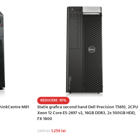
REDUCERE -10%
ThinkCentre M81
Statie grafica second hand Dell Precision T5610, 2CPU
Xeon 12 Core E5-2697 v2, 16GB DDR3, 2x 500GB HDD,
FX 1800
1.259
lei
1.399
lei