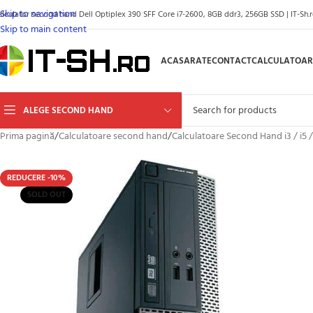
Skip to navigation
alculator second hand Dell Optiplex 390 SFF Core i7-2600, 8GB ddr3, 256GB SSD | IT-Sh.
Skip to main content
ACASA
RATE
CONTACT
CALCULATOAR
ALEGE SECOND HAND
Prima pagină
/
Calculatoare second hand
/
Calculatoare Second Hand i3 / i5 /
REDUCERE -10%
SOLD OUT