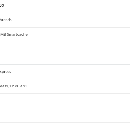
00
threads
8MB Smartcache
xpress
ess, 1 x PCIe x1