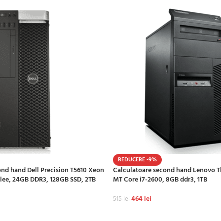
REDUCERE -9%
cond hand Dell Precision T5610 Xeon
Calculatoare second hand Lenovo 
clee, 24GB DDR3, 128GB SSD, 2TB
MT Core i7-2600, 8GB ddr3, 1TB
464
lei
515
lei
ADAUGĂ ÎN COȘ