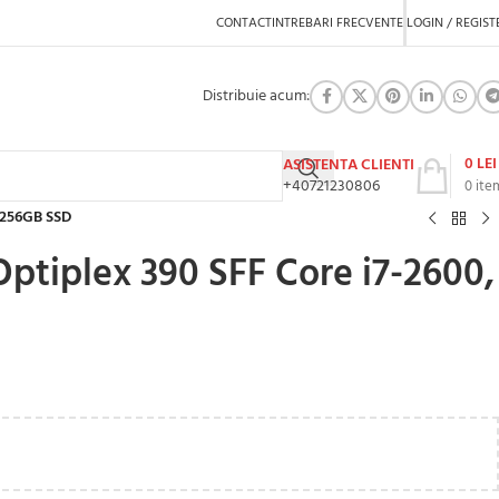
CONTACT
INTREBARI FRECVENTE
LOGIN / REGIST
Distribuie acum:
0
LEI
ASISTENTA CLIENTI
+40721230806
0
ite
, 256GB SSD
Optiplex 390 SFF Core i7-2600,