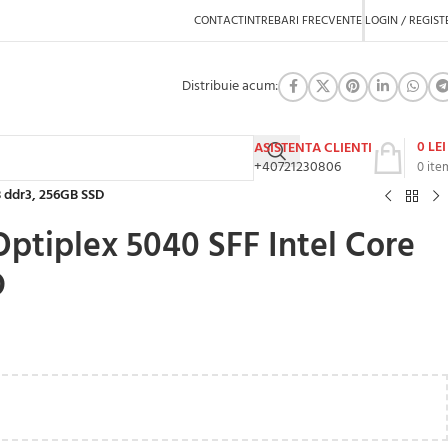
CONTACT
INTREBARI FRECVENTE
LOGIN / REGIST
Distribuie acum:
0
LEI
ASISTENTA CLIENTI
+40721230806
0
ite
B ddr3, 256GB SSD
Optiplex 5040 SFF Intel Core
D