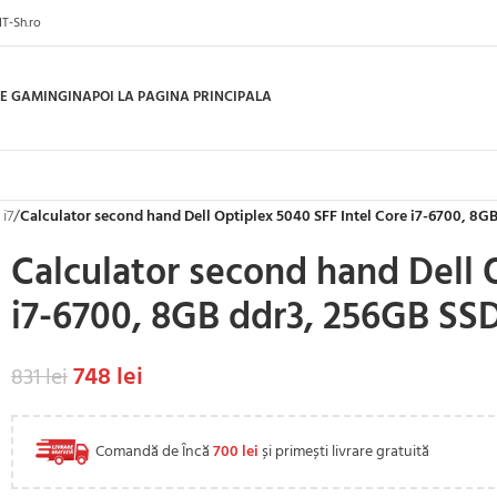
IT-Sh.ro
E GAMING
INAPOI LA PAGINA PRINCIPALA
 i7
/
Calculator second hand Dell Optiplex 5040 SFF Intel Core i7-6700, 8G
Calculator second hand Dell 
i7-6700, 8GB ddr3, 256GB SS
748
lei
831
lei
Comandă de Încă
700
lei
și primești livrare gratuită