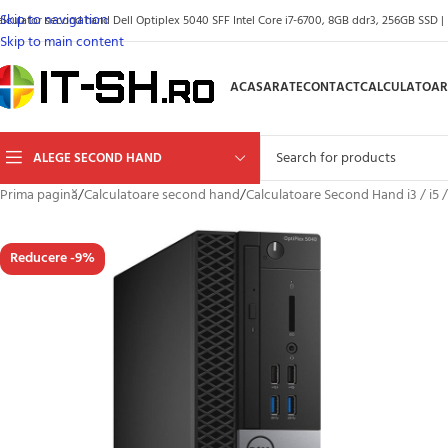
Skip to navigation
alculator second hand Dell Optiplex 5040 SFF Intel Core i7-6700, 8GB ddr3, 256GB SSD | 
Skip to main content
ACASA
RATE
CONTACT
CALCULATOAR
ALEGE SECOND HAND
Prima pagină
/
Calculatoare second hand
/
Calculatoare Second Hand i3 / i5 /
Reducere -9%