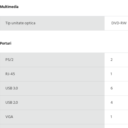
Multimedia
Tip unitate optica
DVD-RW
Porturi
PS/2
2
RJ-45
1
USB 3.0
6
USB 2.0
4
VGA
1