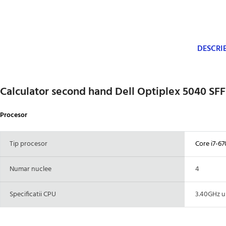
DESCRI
Calculator second hand Dell Optiplex 5040 SFF
Procesor
Tip procesor
Core i7-67
Numar nuclee
4
Specificatii CPU
3.40GHz up