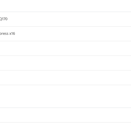
 Q170
press x16