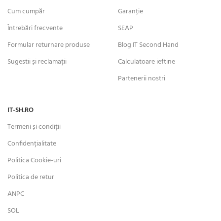
Cum cumpăr
Garanție
Întrebări frecvente
SEAP
Formular returnare produse
Blog IT Second Hand
Sugestii și reclamații
Calculatoare ieftine
Partenerii nostri
IT-SH.RO
Termeni și condiții
Confidențialitate
Politica Cookie-uri
Politica de retur
ANPC
SOL