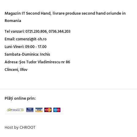
Magazin IT Second Hand, livrare produse second hand oriunde in
Romania
Tel vanzari:
0721.230.806,
0736.344.203
Email:
comenzi@it-sh.ro
Luni-Vineri:
09:00 - 17.00
Sambata-Duminica:
Inchis
Adresa:
Șos Tudor Vladimirescu nr 86
Clinceni, Ilfov
Plăți online prin:
Host by CHROOT