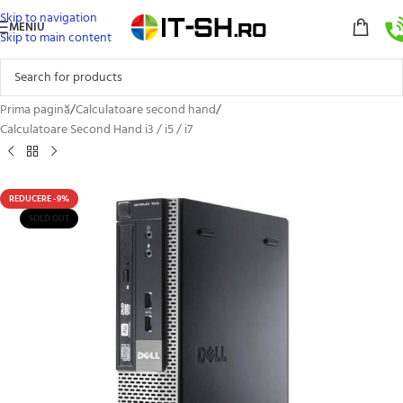
Skip to navigation
MENIU
Skip to main content
Prima pagină
/
Calculatoare second hand
/
Calculatoare Second Hand i3 / i5 / i7
REDUCERE -9%
SOLD OUT