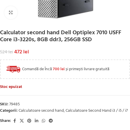
Click to enlarge
Calculator second hand Dell Optiplex 7010 USFF
Core i3-3220s, 8GB ddr3, 256GB SSD
472
lei
524
lei
Comandă de Încă
700
lei
și primești livrare gratuită
Stoc epuizat
SKU:
79485
Categorii:
Calculatoare second hand
,
Calculatoare Second Hand i3 / i5 / i7
Share: