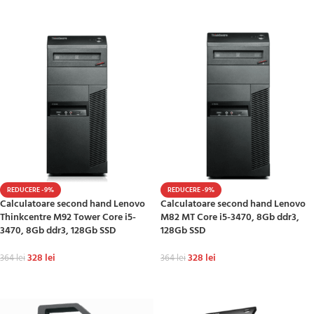
ADAUGĂ ÎN COȘ
ADAUGĂ ÎN COȘ
REDUCERE -9%
REDUCERE -9%
Calculatoare second hand Lenovo
Calculatoare second hand Lenovo
Thinkcentre M92 Tower Core i5-
M82 MT Core i5-3470, 8Gb ddr3,
3470, 8Gb ddr3, 128Gb SSD
128Gb SSD
328
lei
328
lei
364
lei
364
lei
ADAUGĂ ÎN COȘ
ADAUGĂ ÎN COȘ