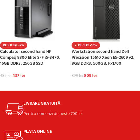
REDUCERE -9%
REDUCERE -10%
Calculator second hand HP
Workstation second hand Dell
Compaq 8300 Elite SFF i5-3470,
Precision T5610 Xeon E5-2609 v2,
16GB DDR3, 256GB SSD
8GB DDR3, 500GB, Fx1700
437
lei
809
lei
485
lei
899
lei
ADAUGĂ ÎN COȘ
ADAUGĂ ÎN COȘ
LIVRARE GRATUITĂ
Pentru comenzi de peste 700 lei
PLATA ONLINE