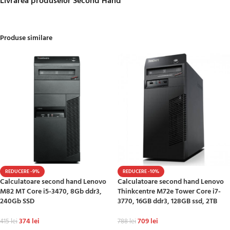
Livrarea produselor Second Hand
Produse similare
REDUCERE -9%
REDUCERE -10%
Calculatoare second hand Lenovo
Calculatoare second hand Lenovo
M82 MT Core i5-3470, 8Gb ddr3,
Thinkcentre M72e Tower Core i7-
240Gb SSD
3770, 16GB ddr3, 128GB ssd, 2TB
374
lei
709
lei
415
lei
788
lei