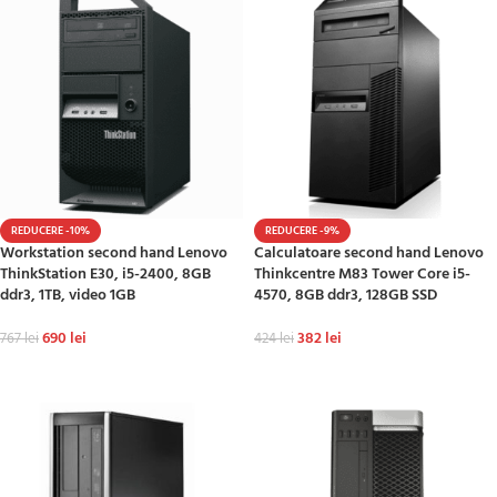
REDUCERE -10%
REDUCERE -9%
Workstation second hand Lenovo
Calculatoare second hand Lenovo
ThinkStation E30, i5-2400, 8GB
Thinkcentre M83 Tower Core i5-
ddr3, 1TB, video 1GB
4570, 8GB ddr3, 128GB SSD
690
lei
382
lei
767
lei
424
lei
ADAUGĂ ÎN COȘ
ADAUGĂ ÎN COȘ