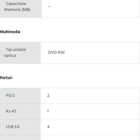
Capacitate
–
Memorie (MB)
Multimedia
Tip unitate
DVD-RW
optica
Porturi
PS/2
2
RJ-45
1
USB 3.0
4