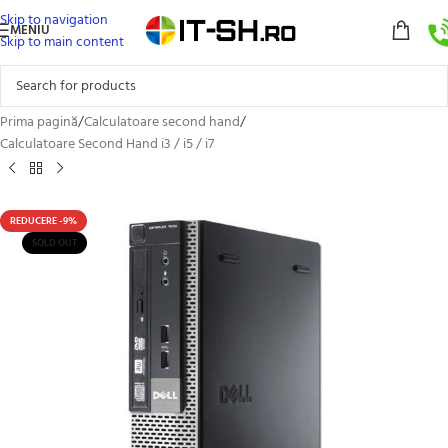
Skip to navigation
MENIU
Skip to main content
Prima pagină
/
Calculatoare second hand
/
Calculatoare Second Hand i3 / i5 / i7
REDUCERE -9%
SOLD OUT