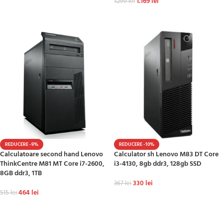
1.169
lei
1.299
lei
ADAUGĂ ÎN COȘ
ADAUGĂ ÎN COȘ
REDUCERE -9%
REDUCERE -10%
Calculatoare second hand Lenovo
Calculator sh Lenovo M83 DT Core
ThinkCentre M81 MT Core i7-2600,
i3-4130, 8gb ddr3, 128gb SSD
8GB ddr3, 1TB
330
lei
367
lei
464
lei
515
lei
ADAUGĂ ÎN COȘ
ADAUGĂ ÎN COȘ