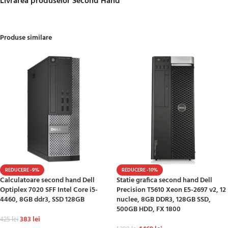
Livrarea produselor Second Hand
Produse similare
REDUCERE -9%
REDUCERE -10%
Calculatoare second hand Dell
Statie grafica second hand Dell
Optiplex 7020 SFF Intel Core i5-
Precision T5610 Xeon E5-2697 v2, 12
4460, 8GB ddr3, SSD 128GB
nuclee, 8GB DDR3, 128GB SSD,
500GB HDD, FX 1800
383
lei
425
lei