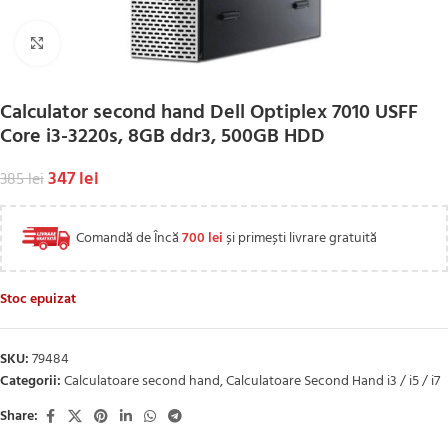
Click to enlarge
Calculator second hand Dell Optiplex 7010 USFF
Core i3-3220s, 8GB ddr3, 500GB HDD
347
lei
385
lei
Comandă de Încă
700
lei
și primești livrare gratuită
Stoc epuizat
SKU:
79484
Categorii:
Calculatoare second hand
,
Calculatoare Second Hand i3 / i5 / i7
Share: