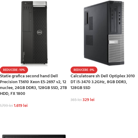
REDUCERE -10%
REDUCERE -9%
Statie grafica second hand Dell
Calculatoare sh Dell Optiplex 3010
Precision T5610 Xeon E5-2697 v2, 12
DT i5-3470 3.2GHz, 8GB DDR3,
nuclee, 24GB DDR3, 128GB SSD, 2TB
128GB SSD
HDD, FX 1800
329
lei
365
lei
1.619
lei
1.799
lei
ADAUGĂ ÎN COȘ
ADAUGĂ ÎN COȘ