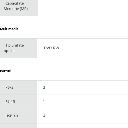
Capacitate
–
Memorie (MB)
Multimedia
Tip unitate
DVD-RW
optica
Porturi
PS/2
2
RJ-45
1
USB 3.0
4