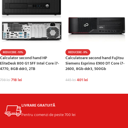
REDUCERE -10%
REDUCERE -9%
Calculator second hand HP
Calculatoare second hand Fujitsu
EliteDesk 800 G1 SFF Intel Core i7-
Siemens Esprimo E900 DT Core i7-
4770, 8GB ddr3, 2TB
2600, 8Gb ddr3, 500Gb
718
lei
401
lei
798
lei
445
lei
ADAUGĂ ÎN COȘ
ADAUGĂ ÎN COȘ
LIVRARE GRATUITĂ
Pentru comenzi de peste 700 lei