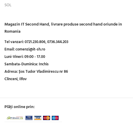
SOL
Magazin IT Second Hand, livrare produse second hand oriunde in
Romania
Tel vanzari:
0721.230.806,
0736.344.203
Email:
comenzi@it-sh.ro
Luni-Vineri:
09:00 - 17.00
Sambata-Duminica:
Inchis
Adresa:
Șos Tudor Vladimirescu nr 86
Clinceni, Ilfov
Plăți online prin: