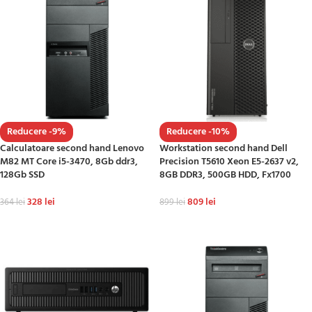
Reducere -9%
Reducere -10%
Calculatoare second hand Lenovo
Workstation second hand Dell
M82 MT Core i5-3470, 8Gb ddr3,
Precision T5610 Xeon E5-2637 v2,
128Gb SSD
8GB DDR3, 500GB HDD, Fx1700
328
lei
809
lei
364
lei
899
lei
ADAUGĂ ÎN COȘ
ADAUGĂ ÎN COȘ