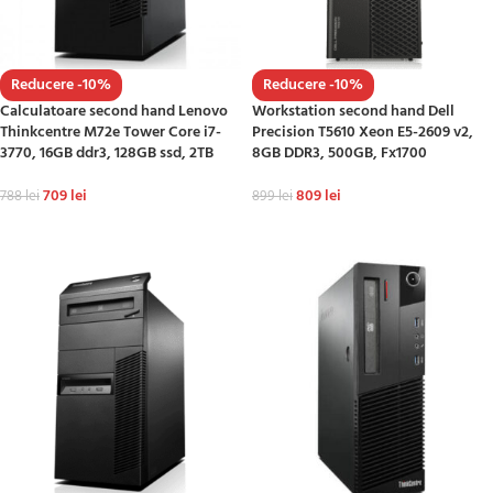
Reducere -10%
Reducere -10%
Calculatoare second hand Lenovo
Workstation second hand Dell
Thinkcentre M72e Tower Core i7-
Precision T5610 Xeon E5-2609 v2,
3770, 16GB ddr3, 128GB ssd, 2TB
8GB DDR3, 500GB, Fx1700
709
lei
809
lei
788
lei
899
lei
ADAUGĂ ÎN COȘ
ADAUGĂ ÎN COȘ