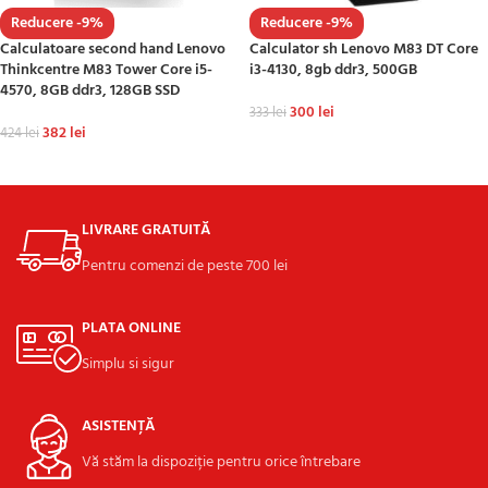
Reducere -9%
Reducere -9%
Calculatoare second hand Lenovo
Calculator sh Lenovo M83 DT Core
Thinkcentre M83 Tower Core i5-
i3-4130, 8gb ddr3, 500GB
4570, 8GB ddr3, 128GB SSD
300
lei
333
lei
382
lei
424
lei
ADAUGĂ ÎN COȘ
ADAUGĂ ÎN COȘ
LIVRARE GRATUITĂ
Pentru comenzi de peste 700 lei
PLATA ONLINE
Simplu si sigur
ASISTENȚĂ
Vă stăm la dispoziție pentru orice întrebare