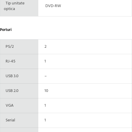
Tip unitate
DVD-RW
optica
Porturi
PS/2
2
RJ-45
1
USB 3.0
–
USB 2.0
10
VGA
1
Serial
1