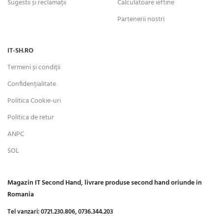
Sugestii și reclamații
Calculatoare ieftine
Partenerii nostri
IT-SH.RO
Termeni și condiții
Confidențialitate
Politica Cookie-uri
Politica de retur
ANPC
SOL
Magazin IT Second Hand, livrare produse second hand oriunde in
Romania
Tel vanzari:
0721.230.806,
0736.344.203