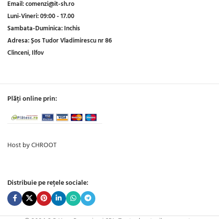
Email:
comenzi@it-sh.ro
Luni-Vineri:
09:00 - 17.00
Sambata-Duminica:
Inchis
Adresa:
Șos Tudor Vladimirescu nr 86
Clinceni, Ilfov
Plăți online prin:
Host by CHROOT
Distribuie pe rețele sociale: