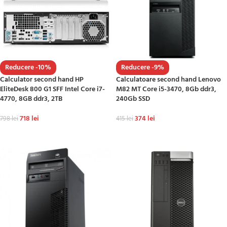
Reducere -10%
Reducere -9%
Calculator second hand HP
Calculatoare second hand Lenovo
EliteDesk 800 G1 SFF Intel Core i7-
M82 MT Core i5-3470, 8Gb ddr3,
4770, 8GB ddr3, 2TB
240Gb SSD
718
lei
374
lei
798
lei
415
lei
ADAUGĂ ÎN COȘ
ADAUGĂ ÎN COȘ