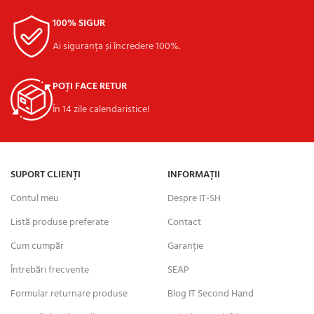
100% SIGUR
Ai siguranța și încredere 100%.
POȚI FACE RETUR
În 14 zile calendaristice!
SUPORT CLIENȚI
INFORMAȚII
Contul meu
Despre IT-SH
Listă produse preferate
Contact
Cum cumpăr
Garanție
Întrebări frecvente
SEAP
Formular returnare produse
Blog IT Second Hand