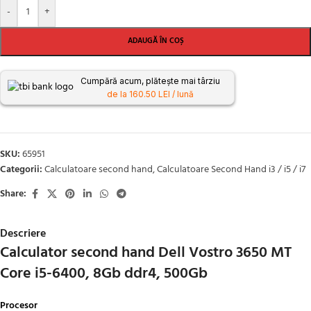
-
+
ADAUGĂ ÎN COȘ
Cumpără acum, plătește mai târziu
de la 160.50 LEI / lună
SKU:
65951
Categorii:
Calculatoare second hand
,
Calculatoare Second Hand i3 / i5 / i7
Share:
Descriere
Calculator second hand Dell Vostro 3650 MT
Core i5-6400, 8Gb ddr4, 500Gb
Procesor