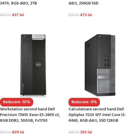
3470, 8Gb ddr3, 2TB
ddr3, 256GB SSD
437
lei
473
lei
485
lei
525
lei
ADAUGĂ ÎN COȘ
ADAUGĂ ÎN COȘ
Reducere -10%
Reducere -9%
Workstation second hand Dell
Calculatoare second hand Dell
Precision T5610 Xeon E5-2609 v2,
Optiplex 7020 SFF Intel Core i5-
8GB DDR3, 500GB, Fx1700
4460, 8GB ddr3, SSD 128GB
809
lei
383
lei
899
lei
425
lei