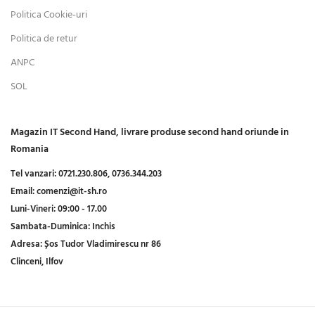
Politica Cookie-uri
Politica de retur
ANPC
SOL
Magazin IT Second Hand, livrare produse second hand oriunde in
Romania
Tel vanzari:
0721.230.806,
0736.344.203
Email:
comenzi@it-sh.ro
Luni-Vineri:
09:00 - 17.00
Sambata-Duminica:
Inchis
Adresa:
Șos Tudor Vladimirescu nr 86
Clinceni, Ilfov