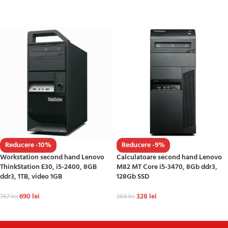
ADAUGĂ ÎN COȘ
ADAUGĂ ÎN COȘ
Reducere -10%
Reducere -9%
Workstation second hand Lenovo
Calculatoare second hand Lenovo
ThinkStation E30, i5-2400, 8GB
M82 MT Core i5-3470, 8Gb ddr3,
ddr3, 1TB, video 1GB
128Gb SSD
690
lei
328
lei
767
lei
364
lei
ADAUGĂ ÎN COȘ
ADAUGĂ ÎN COȘ