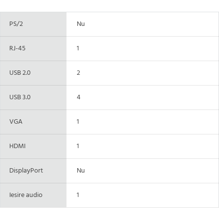
PS/2
Nu
RJ-45
1
USB 2.0
2
USB 3.0
4
VGA
1
HDMI
1
DisplayPort
Nu
Iesire audio
1