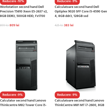
Reducere -10%
Reducere -9%
Workstation second hand Dell
Calculatoare second hand Dell
Precision T5610 Xeon E5-2637 v2,
Optiplex 9020 SFF Core i5-4590 Gen
8GB DDR3, 500GB HDD, Fx1700
4, 8GB ddr3, 128GB ssd
809
lei
383
lei
899
lei
425
lei
ADAUGĂ ÎN COȘ
ADAUGĂ ÎN COȘ
Reducere -9%
Reducere -9%
Calculator second hand Lenovo
Calculatoare second hand Lenovo
Thinkcentre M82 Tower Core i5-
ThinkCentre M81 MT i7-2600, 8GB