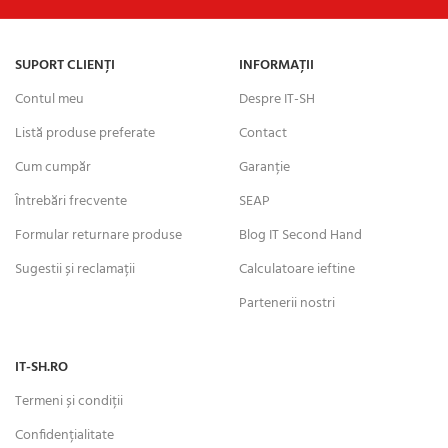
SUPORT CLIENȚI
INFORMAȚII
Contul meu
Despre IT-SH
Listă produse preferate
Contact
Cum cumpăr
Garanție
Întrebări frecvente
SEAP
Formular returnare produse
Blog IT Second Hand
Sugestii și reclamații
Calculatoare ieftine
Partenerii nostri
IT-SH.RO
Termeni și condiții
Confidențialitate