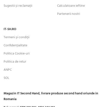
Sugestii și reclamații
Calculatoare ieftine
Partenerii nostri
IT-SH.RO
Termeni și condiții
Confidențialitate
Politica Cookie-uri
Politica de retur
ANPC
SOL
Magazin IT Second Hand, livrare produse second hand oriunde in
Romania