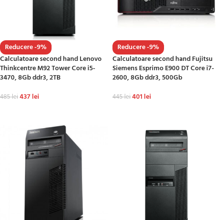
Reducere -9%
Reducere -9%
Calculatoare second hand Lenovo
Calculatoare second hand Fujitsu
Thinkcentre M92 Tower Core i5-
Siemens Esprimo E900 DT Core i7-
3470, 8Gb ddr3, 2TB
2600, 8Gb ddr3, 500Gb
437
lei
401
lei
485
lei
445
lei
ADAUGĂ ÎN COȘ
ADAUGĂ ÎN COȘ