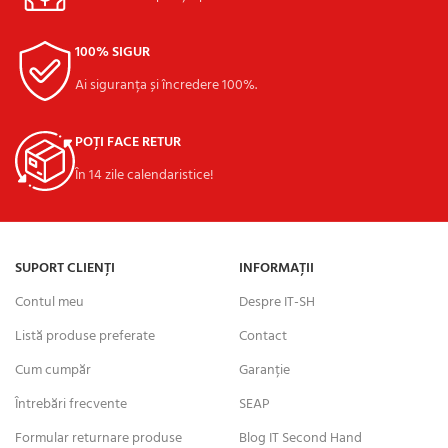
100% SIGUR
Ai siguranța și încredere 100%.
POȚI FACE RETUR
În 14 zile calendaristice!
SUPORT CLIENȚI
INFORMAȚII
Contul meu
Despre IT-SH
Listă produse preferate
Contact
Cum cumpăr
Garanție
Întrebări frecvente
SEAP
Formular returnare produse
Blog IT Second Hand