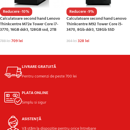
Reducere -10%
Reducere -9%
Calculatoare second hand Lenovo
Calculatoare second hand Lenovo
Thinkcentre M72e Tower Core i7-
Thinkcentre M92 Tower Core i5-
3770, 16GB ddr3, 128GB ssd, 2TB
3470, 8Gb ddr3, 128Gb SSD
709
lei
328
lei
788
lei
364
lei
ADAUGĂ ÎN COȘ
ADAUGĂ ÎN COȘ
LIVRARE GRATUITĂ
Pentru comenzi de peste 700 lei
PLATA ONLINE
Simplu si sigur
ASISTENȚĂ
Vă stăm la dispoziție pentru orice întrebare