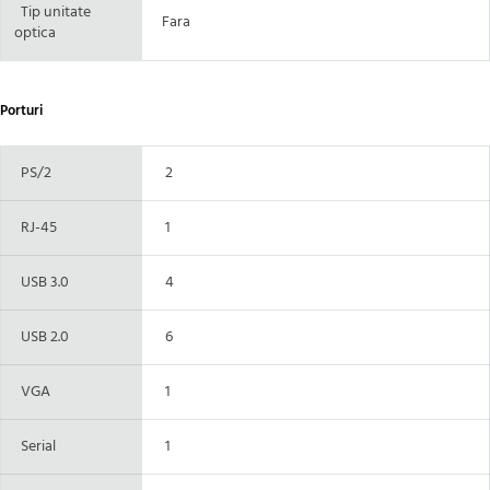
Tip unitate
Fara
optica
Porturi
PS/2
2
RJ-45
1
USB 3.0
4
USB 2.0
6
VGA
1
Serial
1