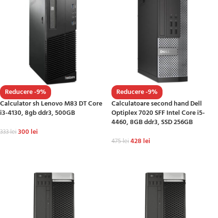
Reducere -9%
Reducere -9%
Calculator sh Lenovo M83 DT Core
Calculatoare second hand Dell
i3-4130, 8gb ddr3, 500GB
Optiplex 7020 SFF Intel Core i5-
4460, 8GB ddr3, SSD 256GB
300
lei
333
lei
428
lei
475
lei
ADAUGĂ ÎN COȘ
ADAUGĂ ÎN COȘ