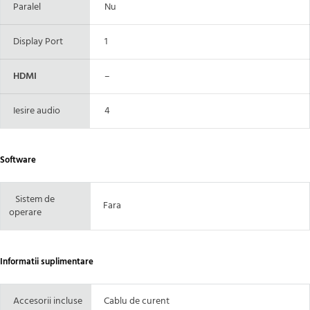
Paralel
Nu
Display Port
1
HDMI
–
Iesire audio
4
Software
Sistem de
Fara
operare
Informatii suplimentare
Accesorii incluse
Cablu de curent