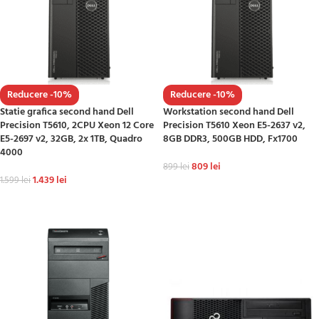
Reducere -10%
Reducere -10%
Statie grafica second hand Dell
Workstation second hand Dell
Precision T5610, 2CPU Xeon 12 Core
Precision T5610 Xeon E5-2637 v2,
E5-2697 v2, 32GB, 2x 1TB, Quadro
8GB DDR3, 500GB HDD, Fx1700
4000
809
lei
899
lei
1.439
lei
1.599
lei
ADAUGĂ ÎN COȘ
ADAUGĂ ÎN COȘ