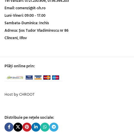
Tel vanzari:
0721.230.806,
0736.344.203
Email:
comenzi@it-sh.ro
Luni-Vineri:
09:00 - 17.00
Sambata-Duminica:
Inchis
Adresa:
Șos Tudor Vladimirescu nr 86
Clinceni, Ilfov
Plăți online prin:
Host by CHROOT
Distribuie pe rețele sociale: