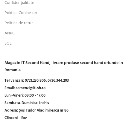
Confidențialitate
Politica Cookie-uri
Politica de retur
ANPC
SOL
Magazin IT Second Hand, livrare produse second hand oriunde in
Romania
Tel vanzari:
0721.230.806,
0736.344.203
Email:
comenzi@it-sh.ro
Luni-Vineri:
09:00 - 17.00
Sambata-Duminica:
Inchis
Adresa:
Șos Tudor Vladimirescu nr 86
Clinceni, Ilfov