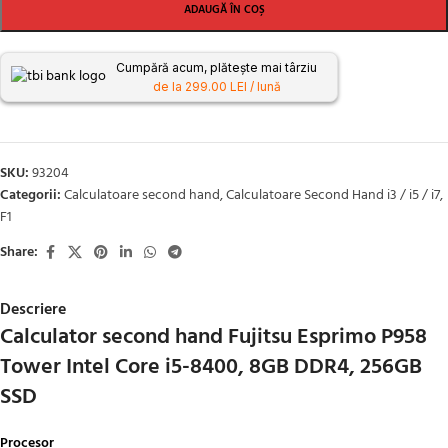
ADAUGĂ ÎN COȘ
Cumpără acum, plătește mai târziu
de la 299.00 LEI / lună
SKU:
93204
Categorii:
Calculatoare second hand
,
Calculatoare Second Hand i3 / i5 / i7
,
F1
Share:
Descriere
Calculator second hand Fujitsu Esprimo P958
Tower Intel Core i5-8400, 8GB DDR4, 256GB
SSD
Procesor