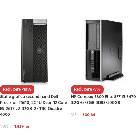
ADAUGĂ ÎN COȘ
ADAUGĂ ÎN COȘ
Reducere -10%
Reducere -9%
Statie grafica second hand Dell
HP Compaq 8300 Elite SFF i5-3470
Precision T5610, 2CPU Xeon 12 Core
3.2GHz/8GB DDR3/500GB
E5-2697 v2, 32GB, 2x 1TB, Quadro
4000
300
lei
333
lei
ADAUGĂ ÎN COȘ
1.439
lei
1.599
lei
ADAUGĂ ÎN COȘ