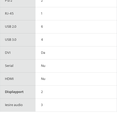
PS/2
2
RJ-45
1
USB 2.0
6
USB 3.0
4
DVI
Da
Serial
Nu
HDMI
Nu
Displayport
2
Iesire audio
3