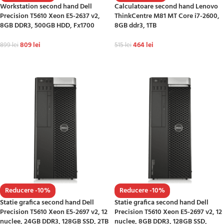
Workstation second hand Dell
Calculatoare second hand Lenovo
Precision T5610 Xeon E5-2637 v2,
ThinkCentre M81 MT Core i7-2600,
8GB DDR3, 500GB HDD, Fx1700
8GB ddr3, 1TB
809
lei
464
lei
899
lei
515
lei
ADAUGĂ ÎN COȘ
ADAUGĂ ÎN COȘ
Reducere -10%
Reducere -10%
Statie grafica second hand Dell
Statie grafica second hand Dell
Precision T5610 Xeon E5-2697 v2, 12
Precision T5610 Xeon E5-2697 v2, 12
nuclee, 24GB DDR3, 128GB SSD, 2TB
nuclee, 8GB DDR3, 128GB SSD,