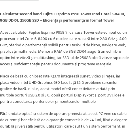
Calculator second hand Fujitsu Esprimo P958 Tower Intel Core i5-8400,
8GB DDR4, 256GB SSD – Eficiență și performanță în format Tower
Acest calculator Fujitsu Esprimo P958 în carcasa Tower este echipat cu un
procesor Intel Core i5-8400 cu 6 nuclee, care rulează între 2.80 GHz și 4.00
GHz, oferind o performanță solidă pentru task-uri de birou, navigare web,
și aplicații multimedia. Memoria RAM de 8GB DDR4 asigură un echilibru
optim între viteză și multitasking, iar SSD-ul de 256GB oferă viteze rapide de
acces și suficient spațiu pentru documente și programe esențiale.
Placa de bază cu chipset Intel Q370 integrează sunet, video și rețea, iar
placa video Intel UHD Graphics 630 face față fără probleme sarcinilor
grafice de bază. În plus, acest model oferă conectivitate variată prin
multiple porturi USB 2.0 și 3.0, două porturi DisplayPort și port DVI, ideale
pentru conectarea perifericelor și monitoarelor multiple.
Fără unitate optică și sistem de operare preinstalat, acest PC vine cu cablu
de curent și beneficiază de o garanție comercială de 24 luni, fiind o alegere
durabilă și versatilă pentru utilizatorii care caută un sistem performant, în