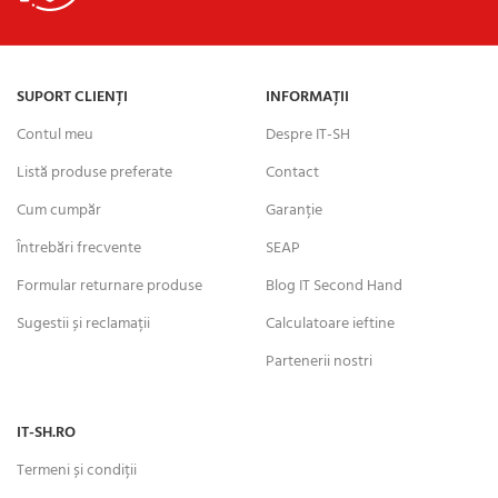
SUPORT CLIENȚI
INFORMAȚII
Contul meu
Despre IT-SH
Listă produse preferate
Contact
Cum cumpăr
Garanție
Întrebări frecvente
SEAP
Formular returnare produse
Blog IT Second Hand
Sugestii și reclamații
Calculatoare ieftine
Partenerii nostri
IT-SH.RO
Termeni și condiții