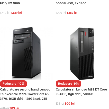
HDD, FX 1800
500GB HDD, FX 1800
1.619
lei
1.169
lei
1.799
lei
1.299
lei
ADAUGĂ ÎN COȘ
ADAUGĂ ÎN COȘ
Reducere -10%
Reducere -9%
Calculatoare second hand Lenovo
Calculator sh Lenovo M83 DT Core
Thinkcentre M72e Tower Core i7-
i3-4130, 8gb ddr3, 500GB
3770, 16GB ddr3, 128GB ssd, 2TB
300
lei
333
lei
709
lei
788
lei