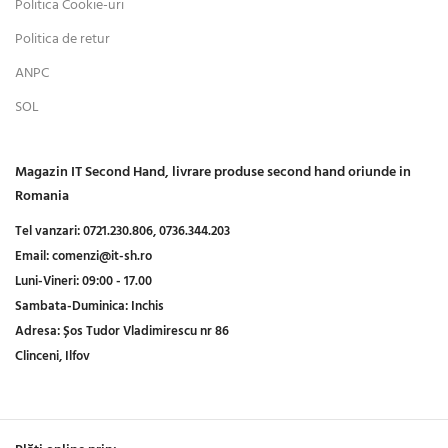
Politica Cookie-uri
Politica de retur
ANPC
SOL
Magazin IT Second Hand, livrare produse second hand oriunde in
Romania
Tel vanzari:
0721.230.806,
0736.344.203
Email:
comenzi@it-sh.ro
Luni-Vineri:
09:00 - 17.00
Sambata-Duminica:
Inchis
Adresa:
Șos Tudor Vladimirescu nr 86
Clinceni, Ilfov