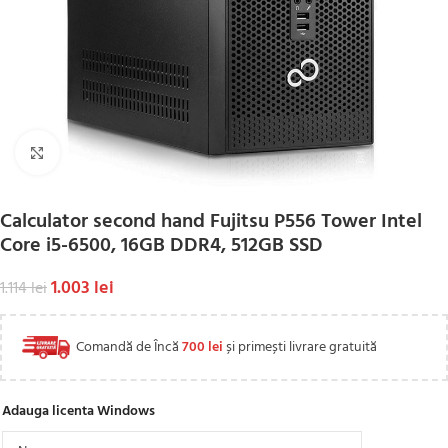
Click to enlarge
Calculator second hand Fujitsu P556 Tower Intel
Core i5-6500, 16GB DDR4, 512GB SSD
1.003
lei
1.114
lei
Comandă de Încă
700
lei
și primești livrare gratuită
Adauga licenta Windows