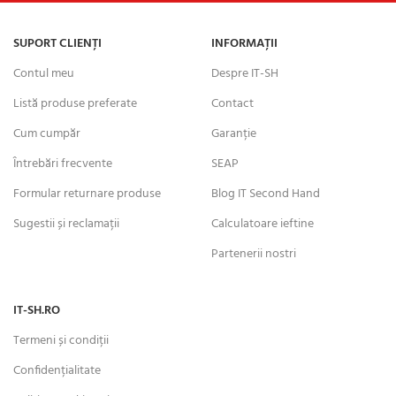
SUPORT CLIENȚI
INFORMAȚII
Contul meu
Despre IT-SH
Listă produse preferate
Contact
Cum cumpăr
Garanție
Întrebări frecvente
SEAP
Formular returnare produse
Blog IT Second Hand
Sugestii și reclamații
Calculatoare ieftine
Partenerii nostri
IT-SH.RO
Termeni și condiții
Confidențialitate