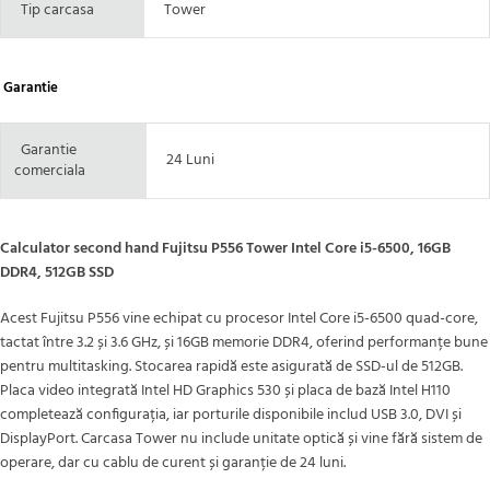
Tip carcasa
Tower
Garantie
Garantie
24 Luni
comerciala
Calculator second hand Fujitsu P556 Tower Intel Core i5-6500, 16GB
DDR4, 512GB SSD
Acest Fujitsu P556 vine echipat cu procesor Intel Core i5-6500 quad-core,
tactat între 3.2 și 3.6 GHz, și 16GB memorie DDR4, oferind performanțe bune
pentru multitasking. Stocarea rapidă este asigurată de SSD-ul de 512GB.
Placa video integrată Intel HD Graphics 530 și placa de bază Intel H110
completează configurația, iar porturile disponibile includ USB 3.0, DVI și
DisplayPort. Carcasa Tower nu include unitate optică și vine fără sistem de
operare, dar cu cablu de curent și garanție de 24 luni.