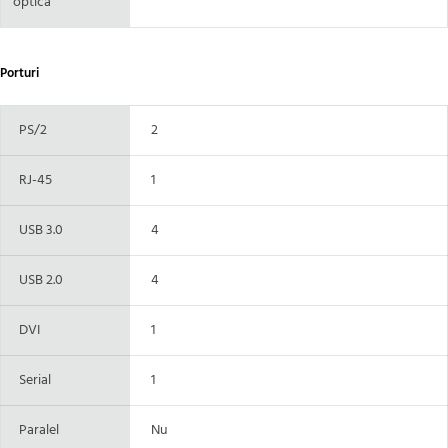
optica
Porturi
PS/2
2
RJ-45
1
USB 3.0
4
USB 2.0
4
DVI
1
Serial
1
Paralel
Nu