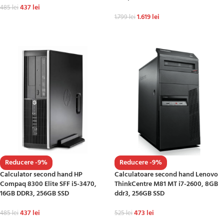
437
lei
485
lei
1.619
lei
1.799
lei
ADAUGĂ ÎN COȘ
ADAUGĂ ÎN COȘ
Reducere -9%
Reducere -9%
Calculator second hand HP
Calculatoare second hand Lenovo
Compaq 8300 Elite SFF i5-3470,
ThinkCentre M81 MT i7-2600, 8GB
16GB DDR3, 256GB SSD
ddr3, 256GB SSD
437
lei
473
lei
485
lei
525
lei