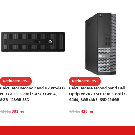
ADAUGĂ ÎN COȘ
ADAUGĂ ÎN COȘ
Reducere -9%
Reducere -9%
Calculator second hand HP Prodesk
Calculatoare second hand Dell
600 G1 SFF Core i5-4570 Gen 4,
Optiplex 7020 SFF Intel Core i5-
8GB, 128GB SSD
4460, 8GB ddr3, SSD 256GB
382
lei
428
lei
424
lei
475
lei
ADAUGĂ ÎN COȘ
ADAUGĂ ÎN COȘ