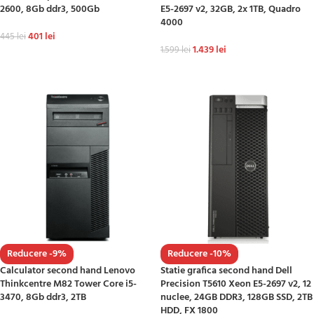
2600, 8Gb ddr3, 500Gb
E5-2697 v2, 32GB, 2x 1TB, Quadro
4000
401
lei
445
lei
1.439
lei
1.599
lei
ADAUGĂ ÎN COȘ
ADAUGĂ ÎN COȘ
Reducere -9%
Reducere -10%
Calculator second hand Lenovo
Statie grafica second hand Dell
Thinkcentre M82 Tower Core i5-
Precision T5610 Xeon E5-2697 v2, 12
3470, 8Gb ddr3, 2TB
nuclee, 24GB DDR3, 128GB SSD, 2TB
HDD, FX 1800