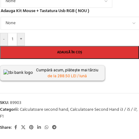
Adauga Kit Mouse + Tastatura Usb RGB ( NOU )
-
+
ADAUGĂ ÎN COȘ
Cumpără acum, plătește mai târziu
de la 288.50 LEI / lună
SKU:
89903
Categorii:
Calculatoare second hand
,
Calculatoare Second Hand i3 / i5 / i7
,
F1
Share: