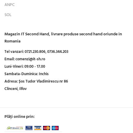
ANPC
SOL
Magazin IT Second Hand, livrare produse second hand oriunde in
Romania
Tel vanzari:
0721.230.806,
0736.344.203
Email:
comenzi@it-sh.ro
Luni-Vineri:
09:00 - 17.00
Sambata-Duminica:
Inchis
Adresa:
Șos Tudor Vladimirescu nr 86
Clinceni, Ilfov
Plăți online prin: