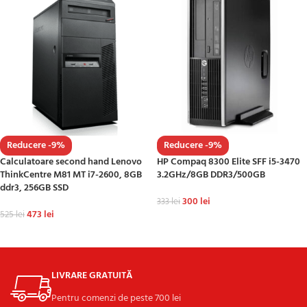
Reducere -9%
Reducere -9%
Calculatoare second hand Lenovo
HP Compaq 8300 Elite SFF i5-3470
ThinkCentre M81 MT i7-2600, 8GB
3.2GHz/8GB DDR3/500GB
ddr3, 256GB SSD
300
lei
333
lei
473
lei
525
lei
ADAUGĂ ÎN COȘ
ADAUGĂ ÎN COȘ
LIVRARE GRATUITĂ
Pentru comenzi de peste 700 lei