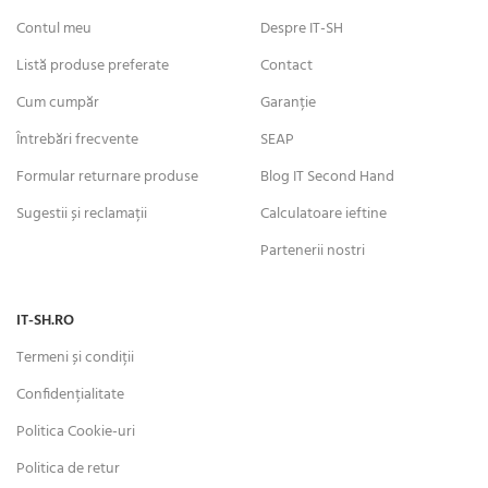
Contul meu
Despre IT-SH
Listă produse preferate
Contact
Cum cumpăr
Garanție
Întrebări frecvente
SEAP
Formular returnare produse
Blog IT Second Hand
Sugestii și reclamații
Calculatoare ieftine
Partenerii nostri
IT-SH.RO
Termeni și condiții
Confidențialitate
Politica Cookie-uri
Politica de retur