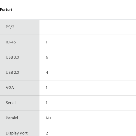
Porturi
PS/2
–
RJ-45
1
USB 3.0
6
USB 2.0
4
VGA
1
Serial
1
Paralel
Nu
Display Port
2