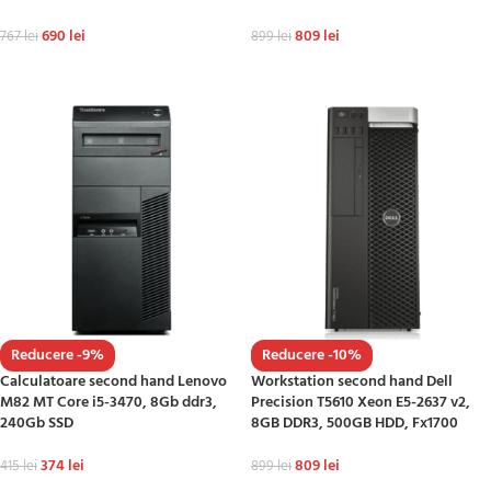
690
lei
809
lei
767
lei
899
lei
ADAUGĂ ÎN COȘ
ADAUGĂ ÎN COȘ
Reducere -9%
Reducere -10%
Calculatoare second hand Lenovo
Workstation second hand Dell
M82 MT Core i5-3470, 8Gb ddr3,
Precision T5610 Xeon E5-2637 v2,
240Gb SSD
8GB DDR3, 500GB HDD, Fx1700
374
lei
809
lei
415
lei
899
lei