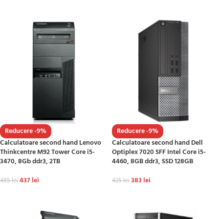
ADAUGĂ ÎN COȘ
ADAUGĂ ÎN COȘ
Reducere -9%
Reducere -9%
Calculatoare second hand Lenovo
Calculatoare second hand Dell
Thinkcentre M92 Tower Core i5-
Optiplex 7020 SFF Intel Core i5-
3470, 8Gb ddr3, 2TB
4460, 8GB ddr3, SSD 128GB
437
lei
383
lei
485
lei
425
lei
ADAUGĂ ÎN COȘ
ADAUGĂ ÎN COȘ