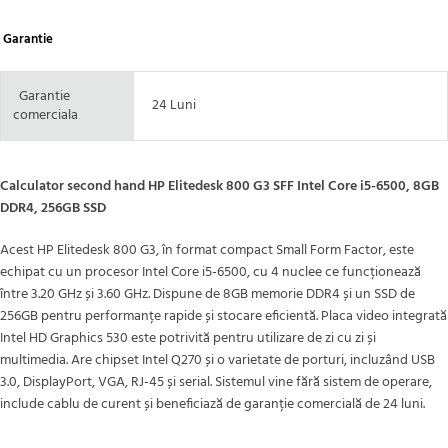
Garantie
Garantie
24 Luni
comerciala
Calculator second hand HP Elitedesk 800 G3 SFF Intel Core i5-6500, 8GB
DDR4, 256GB SSD
Acest HP Elitedesk 800 G3, în format compact Small Form Factor, este
echipat cu un procesor Intel Core i5-6500, cu 4 nuclee ce funcționează
între 3.20 GHz și 3.60 GHz. Dispune de 8GB memorie DDR4 și un SSD de
256GB pentru performanțe rapide și stocare eficientă. Placa video integrată
Intel HD Graphics 530 este potrivită pentru utilizare de zi cu zi și
multimedia. Are chipset Intel Q270 și o varietate de porturi, incluzând USB
3.0, DisplayPort, VGA, RJ-45 și serial. Sistemul vine fără sistem de operare,
include cablu de curent și beneficiază de garanție comercială de 24 luni.