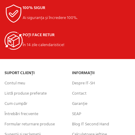
100% SIGUR
Ai siguranța și încredere 100%.
POȚI FACE RETUR
În 14 zile calendaristice!
SUPORT CLIENȚI
INFORMAȚII
Contul meu
Despre IT-SH
Listă produse preferate
Contact
Cum cumpăr
Garanție
Întrebări frecvente
SEAP
Formular returnare produse
Blog IT Second Hand
Sugestii și reclamații
Calculatoare ieftine