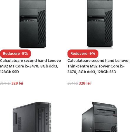
Reducere -9%
Reducere -9%
Calculatoare second hand Lenovo
Calculatoare second hand Lenovo
M82 MT Core i5-3470, 8Gb ddr3,
Thinkcentre M92 Tower Core i5-
128Gb SSD
3470, 8Gb ddr3, 128Gb SSD
328
lei
328
lei
364
lei
364
lei
ADAUGĂ ÎN COȘ
ADAUGĂ ÎN COȘ