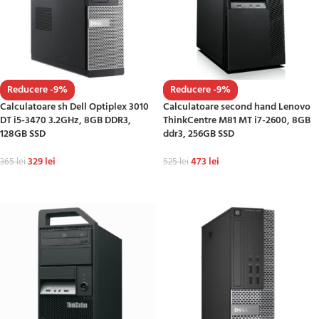
Reducere -9%
Reducere -9%
Calculatoare sh Dell Optiplex 3010
Calculatoare second hand Lenovo
DT i5-3470 3.2GHz, 8GB DDR3,
ThinkCentre M81 MT i7-2600, 8GB
128GB SSD
ddr3, 256GB SSD
329
lei
473
lei
365
lei
525
lei
ADAUGĂ ÎN COȘ
ADAUGĂ ÎN COȘ