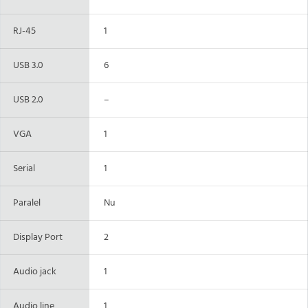
RJ-45
1
USB 3.0
6
USB 2.0
–
VGA
1
Serial
1
Paralel
Nu
Display Port
2
Audio jack
1
Audio line
1