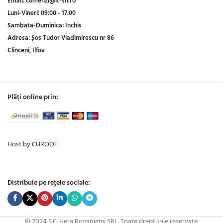
Email:
comenzi@it-sh.ro
Luni-Vineri:
09:00 - 17.00
Sambata-Duminica:
Inchis
Adresa:
Șos Tudor Vladimirescu nr 86
Clinceni, Ilfov
Plăți online prin:
Host by CHROOT
Distribuie pe rețele sociale:
© 2024 S.C. Hera Rovaniemi SRL. Toate drepturile rezervate.