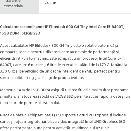
Garantie
24 Luni
comerciala
Calculator second hand HP Elitedesk 800 G4 Tiny Intel Core i5-8400T,
16GB DDR4, 512GB SSD
Acest calculator HP Elitedesk 800 G4 Tiny este o soluție puternică și
compactă, ideală pentru utilizatorii care au nevoie de performanță și
eficiență într-un format mic. Este echipat cu un procesor Intel Core i5-
8400T, care are 6 nuclee și 6 fire de execuție, rulând de la 1.70 GHz până la
3.30 GHz și beneficiind de un cache inteligent de 9MB, perfect pentru
sarcini multitasking și aplicații de productivitate.
Memoria RAM de 16GB DDR4 asigură rularea fluidă a mai multor programe
simultan, iar stocarea rapidă de 512GB SSD permite acces rapid la date și un
timp scurt de pornire al sistemului.
Placa de bază cu chipset Intel Q370 suportă sloturi PCI Express și include
sunet și rețea integrate, iar placa video integrată Intel UHD Graphics 630
oferă performanțe bune pentru activități multimedia și uz zilnic.