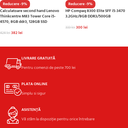
Reducere -9%
Reducere -9%
Calculatoare second hand Lenovo
HP Compaq 8300 Elite SFF i5-3470
Thinkcentre M83 Tower Core i5-
3.2GHz/8GB DDR3/500GB
4570, 8GB ddr3, 128GB SSD
300
lei
333
lei
382
lei
424
lei
ADAUGĂ ÎN COȘ
ADAUGĂ ÎN COȘ
LIVRARE GRATUITĂ
Pentru comenzi de peste 700 lei
PLATA ONLINE
Simplu si sigur
ASISTENȚĂ
Vă stăm la dispoziție pentru orice întrebare