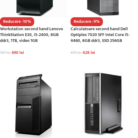
Reducere -10%
Reducere -9%
Workstation second hand Lenovo
Calculatoare second hand Dell
ThinkStation E30, i5-2400, 8GB
Optiplex 7020 SFF Intel Core i5-
ddr3, 1TB, video 1GB
4460, 8GB ddr3, SSD 256GB
690
lei
428
lei
767
lei
475
lei
ADAUGĂ ÎN COȘ
ADAUGĂ ÎN COȘ