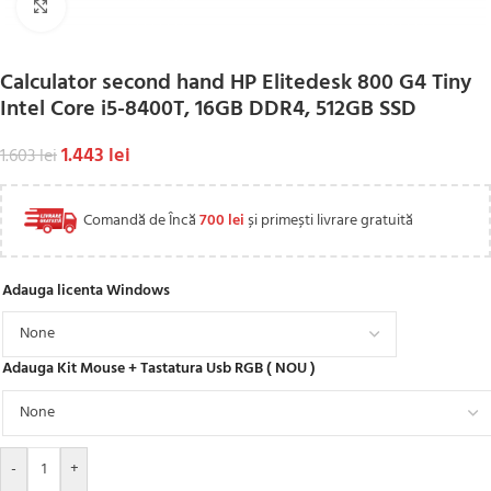
Click to enlarge
Calculator second hand HP Elitedesk 800 G4 Tiny
Intel Core i5-8400T, 16GB DDR4, 512GB SSD
1.443
lei
1.603
lei
Comandă de Încă
700
lei
și primești livrare gratuită
Adauga licenta Windows
Adauga Kit Mouse + Tastatura Usb RGB ( NOU )
-
+