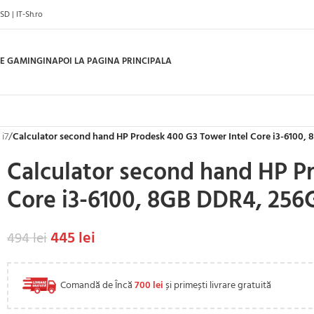
D | IT-Sh.ro
E GAMING
INAPOI LA PAGINA PRINCIPALA
 i7
/
Calculator second hand HP Prodesk 400 G3 Tower Intel Core i3-6100,
Calculator second hand HP P
Core i3-6100, 8GB DDR4, 256
445
lei
494
lei
Comandă de Încă
700
lei
și primești livrare gratuită