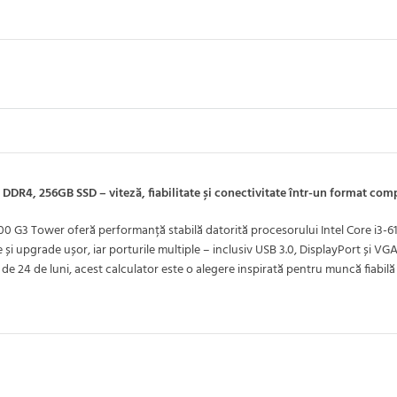
DR4, 256GB SSD – viteză, fiabilitate și conectivitate într-un format com
esk 400 G3 Tower oferă performanță stabilă datorită procesorului Intel Core i
 și upgrade ușor, iar porturile multiple – inclusiv USB 3.0, DisplayPort și VGA
e de 24 de luni, acest calculator este o alegere inspirată pentru muncă fiabil