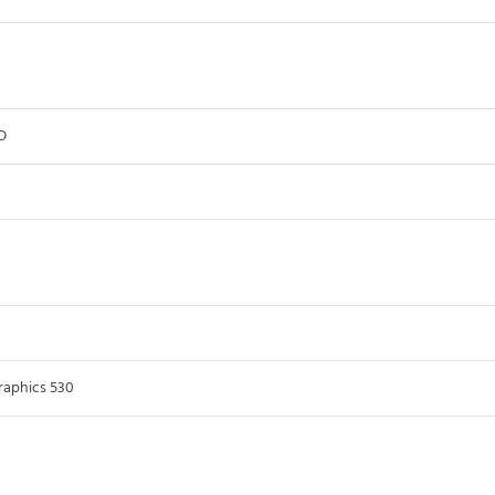
D
raphics 530