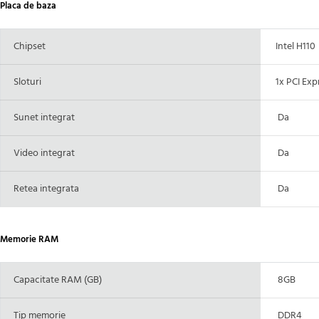
Placa de baza
Chipset
Intel H110
Sloturi
1x PCI Expr
Sunet integrat
Da
Video integrat
Da
Retea integrata
Da
Memorie RAM
Capacitate RAM (GB)
8GB
Tip memorie
DDR4