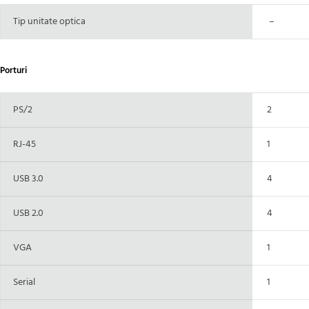
Tip unitate optica
–
Porturi
PS/2
2
RJ-45
1
USB 3.0
4
USB 2.0
4
VGA
1
Serial
1