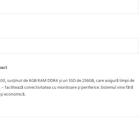
pact
3-6100, susținut de 8GB RAM DDR4 și un SSD de 256GB, care asigură timpi de
 – facilitează conectivitatea cu monitoare și periferice. Sistemul vine fără
ă și economică.