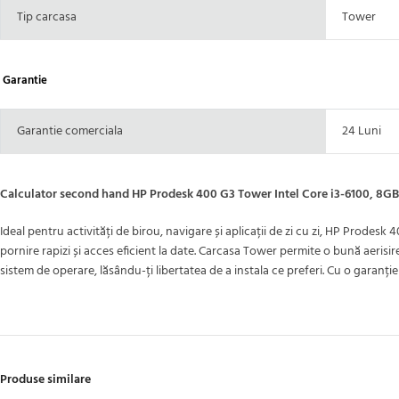
Tip carcasa
Tower
Garantie
Garantie comerciala
24 Luni
Calculator second hand HP Prodesk 400 G3 Tower Intel Core i3-6100, 8GB D
Ideal pentru activități de birou, navigare și aplicații de zi cu zi, HP Prod
pornire rapizi și acces eficient la date. Carcasa Tower permite o bună aerisire
sistem de operare, lăsându-ți libertatea de a instala ce preferi. Cu o garanți
Produse similare