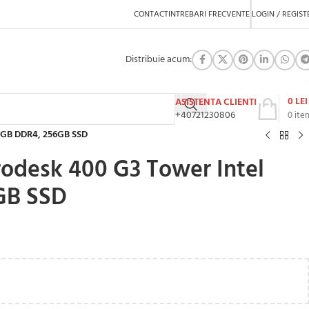
CONTACT
INTREBARI FRECVENTE
LOGIN / REGIST
Distribuie acum:
0
LEI
ASISTENTA CLIENTI
+40721230806
0
ite
 8GB DDR4, 256GB SSD
rodesk 400 G3 Tower Intel
GB SSD