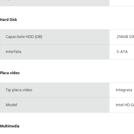
Hard Disk
Capacitate HDD (GB)
256GB SS
Interfata
S-ATA
Placa video
Tip placa video
Integrata
Model
Intel HD G
Multimedia