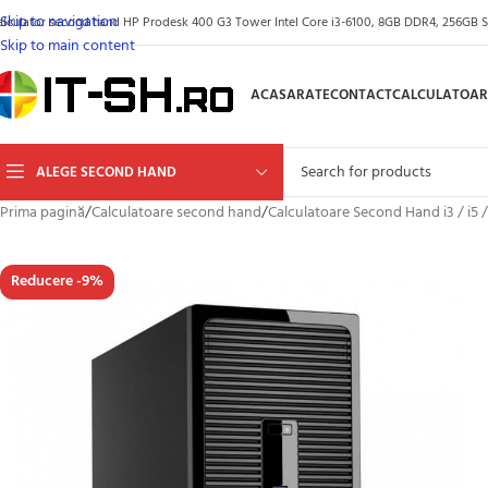
Skip to navigation
alculator second hand HP Prodesk 400 G3 Tower Intel Core i3-6100, 8GB DDR4, 256GB SS
Skip to main content
ACASA
RATE
CONTACT
CALCULATOAR
ALEGE SECOND HAND
Prima pagină
/
Calculatoare second hand
/
Calculatoare Second Hand i3 / i5 /
Reducere -9%