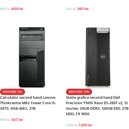
809
lei
383
lei
899
lei
425
lei
ADAUGĂ ÎN COȘ
ADAUGĂ ÎN COȘ
REDUCERE -9%
REDUCERE -10%
Calculator second hand Lenovo
Statie grafica second hand Dell
Thinkcentre M82 Tower Core i5-
Precision T5610 Xeon E5-2697 v2, 12
3470, 8Gb ddr3, 2TB
nuclee, 24GB DDR3, 128GB SSD, 2TB
HDD, FX 1800
437
lei
485
lei
1.619
lei
1.799
lei
ADAUGĂ ÎN COȘ