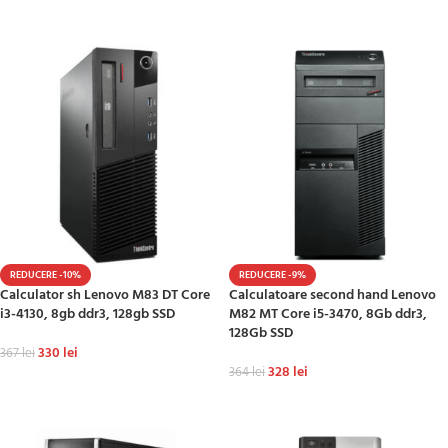
ADAUGĂ ÎN COȘ
REDUCERE -10%
REDUCERE -9%
Calculator sh Lenovo M83 DT Core
Calculatoare second hand Lenovo
i3-4130, 8gb ddr3, 128gb SSD
M82 MT Core i5-3470, 8Gb ddr3,
128Gb SSD
330
lei
367
lei
328
lei
364
lei
ADAUGĂ ÎN COȘ
ADAUGĂ ÎN COȘ