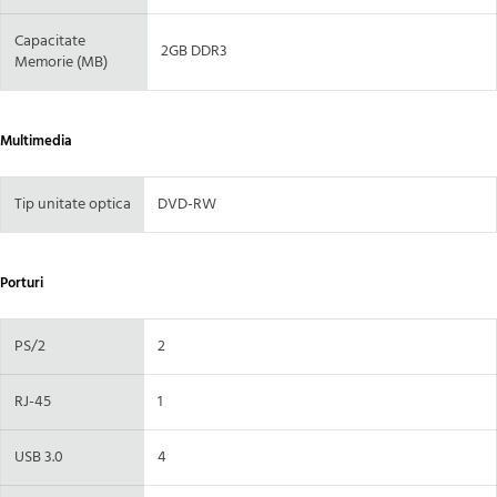
Capacitate
2GB DDR3
Memorie (MB)
Multimedia
Tip unitate optica
DVD-RW
Porturi
PS/2
2
RJ-45
1
USB 3.0
4