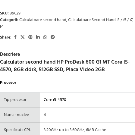
SKU:
89629
Categorii:
Calculatoare second hand
,
Calculatoare Second Hand i3 / i5 / i7
,
F1
Share:
Descriere
Calculator second hand HP ProDesk 600 G1 MT Core i5-
4570, 8GB ddr3, 512GB SSD, Placa Video 2GB
Procesor
Tip procesor
Core i5-4570
Numar nuclee
4
Specificatii CPU
3.20GHz up to 3.60GHz, 6MB Cache