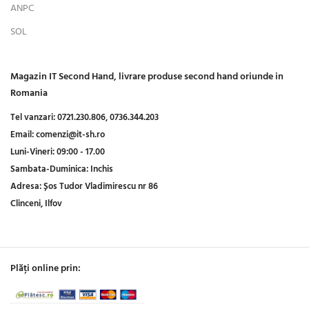
ANPC
SOL
Magazin IT Second Hand, livrare produse second hand oriunde in
Romania
Tel vanzari:
0721.230.806,
0736.344.203
Email:
comenzi@it-sh.ro
Luni-Vineri:
09:00 - 17.00
Sambata-Duminica:
Inchis
Adresa:
Șos Tudor Vladimirescu nr 86
Clinceni, Ilfov
Plăți online prin: