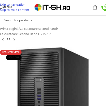
Skip to navigation
MENIU
Skip to main content
Prima pagină
/
Calculatoare second hand
/
Calculatoare Second Hand i3 / i5 / i7
REDUCERE -10%
SOLD OUT