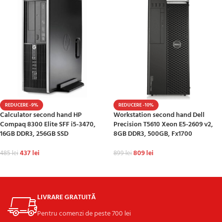
REDUCERE -9%
REDUCERE -10%
Calculator second hand HP
Workstation second hand Dell
Compaq 8300 Elite SFF i5-3470,
Precision T5610 Xeon E5-2609 v2,
16GB DDR3, 256GB SSD
8GB DDR3, 500GB, Fx1700
437
lei
809
lei
485
lei
899
lei
ADAUGĂ ÎN COȘ
ADAUGĂ ÎN COȘ
LIVRARE GRATUITĂ
Pentru comenzi de peste 700 lei