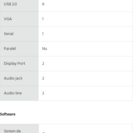
USB 2.0
6
VGA
1
Serial
1
Paralel
Nu
Display Port
2
Audio jack
2
Audio line
2
Software
Sistem de