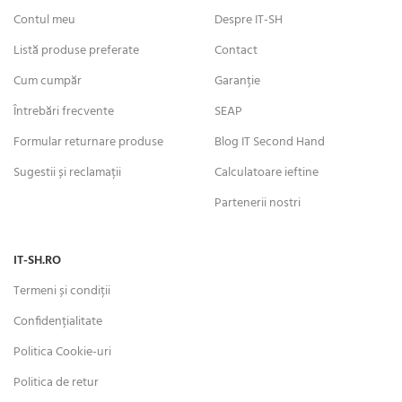
Contul meu
Despre IT-SH
Listă produse preferate
Contact
Cum cumpăr
Garanție
Întrebări frecvente
SEAP
Formular returnare produse
Blog IT Second Hand
Sugestii și reclamații
Calculatoare ieftine
Partenerii nostri
IT-SH.RO
Termeni și condiții
Confidențialitate
Politica Cookie-uri
Politica de retur