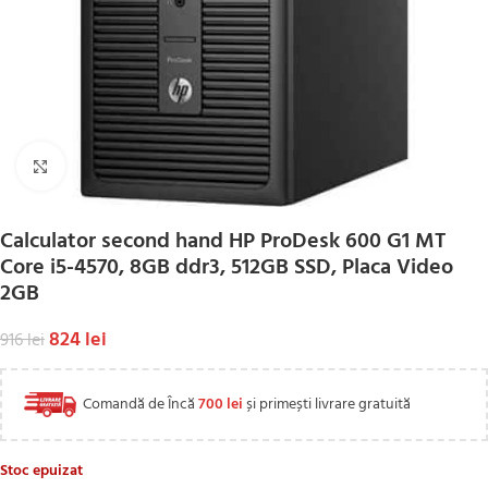
Click to enlarge
Calculator second hand HP ProDesk 600 G1 MT
Core i5-4570, 8GB ddr3, 512GB SSD, Placa Video
2GB
824
lei
916
lei
Comandă de Încă
700
lei
și primești livrare gratuită
Stoc epuizat