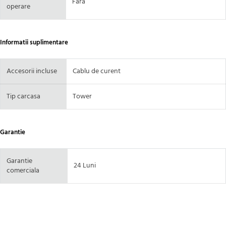
Fara
operare
Informatii suplimentare
Accesorii incluse
Cablu de curent
Tip carcasa
Tower
Garantie
Garantie
24 Luni
comerciala