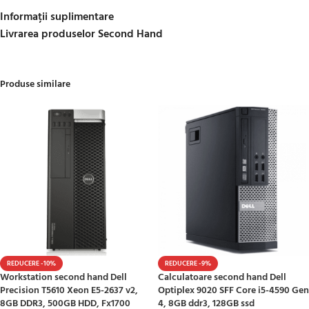
Informații suplimentare
Livrarea produselor Second Hand
Produse similare
REDUCERE -10%
REDUCERE -9%
Workstation second hand Dell
Calculatoare second hand Dell
Precision T5610 Xeon E5-2637 v2,
Optiplex 9020 SFF Core i5-4590 Gen
8GB DDR3, 500GB HDD, Fx1700
4, 8GB ddr3, 128GB ssd