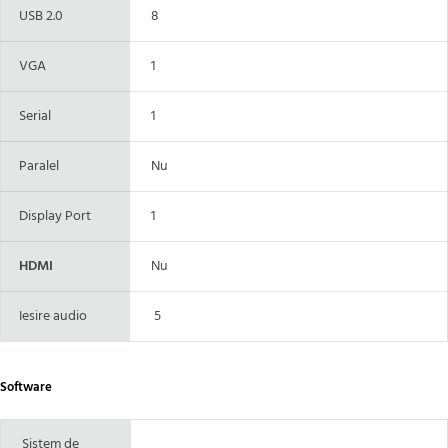
USB 2.0
8
VGA
1
Serial
1
Paralel
Nu
Display Port
1
HDMI
Nu
Iesire audio
5
Software
Sistem de