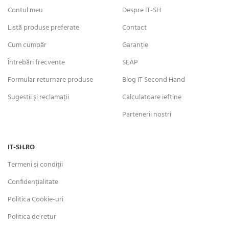
Contul meu
Despre IT-SH
Listă produse preferate
Contact
Cum cumpăr
Garanție
Întrebări frecvente
SEAP
Formular returnare produse
Blog IT Second Hand
Sugestii și reclamații
Calculatoare ieftine
Partenerii nostri
IT-SH.RO
Termeni și condiții
Confidențialitate
Politica Cookie-uri
Politica de retur