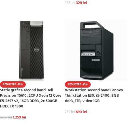
329
lei
365
lei
ADAUGĂ ÎN COȘ
ADAUGĂ ÎN COȘ
REDUCERE -10%
REDUCERE -10%
Statie grafica second hand Dell
Workstation second hand Lenovo
Precision T5610, 2CPU Xeon 12 Core
ThinkStation E30, i5-2400, 8GB
E5-2697 v2, 16GB DDR3, 2x 500GB
ddr3, 1TB, video 1GB
HDD, FX 1800
690
lei
767
lei
1.259
lei
1.399
lei
ADAUGĂ ÎN COȘ
ADAUGĂ ÎN COȘ