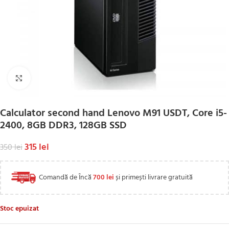
Click to enlarge
Calculator second hand Lenovo M91 USDT, Core i5-
2400, 8GB DDR3, 128GB SSD
315
lei
350
lei
Comandă de Încă
700
lei
și primești livrare gratuită
Stoc epuizat