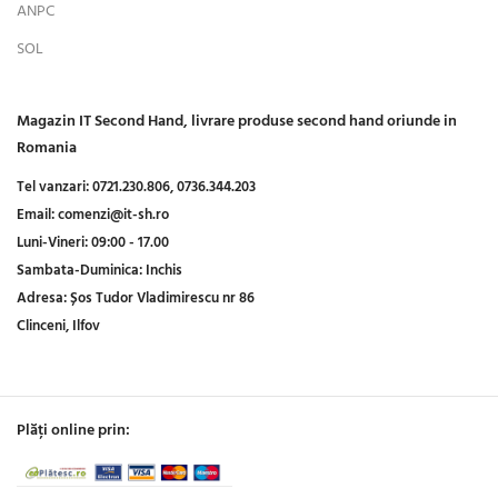
ANPC
SOL
Magazin IT Second Hand, livrare produse second hand oriunde in
Romania
Tel vanzari:
0721.230.806,
0736.344.203
Email:
comenzi@it-sh.ro
Luni-Vineri:
09:00 - 17.00
Sambata-Duminica:
Inchis
Adresa:
Șos Tudor Vladimirescu nr 86
Clinceni, Ilfov
Plăți online prin: