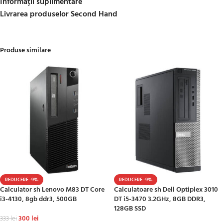
Informații suplimentare
Livrarea produselor Second Hand
Produse similare
REDUCERE -9%
REDUCERE -9%
Calculator sh Lenovo M83 DT Core
Calculatoare sh Dell Optiplex 3010
i3-4130, 8gb ddr3, 500GB
DT i5-3470 3.2GHz, 8GB DDR3,
128GB SSD
300
lei
333
lei