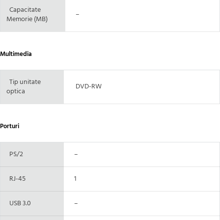
Capacitate
–
Memorie (MB)
Multimedia
Tip unitate
DVD-RW
optica
Porturi
PS/2
–
RJ-45
1
USB 3.0
–