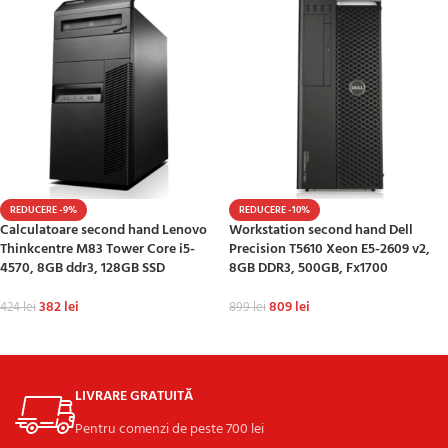
REDUCERE -9%
REDUCERE -10%
Calculatoare second hand Lenovo
Workstation second hand Dell
Thinkcentre M83 Tower Core i5-
Precision T5610 Xeon E5-2609 v2,
4570, 8GB ddr3, 128GB SSD
8GB DDR3, 500GB, Fx1700
382
lei
809
lei
424
lei
899
lei
ADAUGĂ ÎN COȘ
ADAUGĂ ÎN COȘ
LIVRARE GRATUITĂ
Pentru comenzi de peste 700 lei