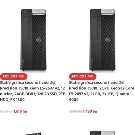
REDUCERE -10%
REDUCERE -10%
Statie grafica second hand Dell
Statie grafica second hand Dell
Precision T5610 Xeon E5-2697 v2, 12
Precision T5610, 2CPU Xeon 12 Core
nuclee, 24GB DDR3, 128GB SSD, 2TB
E5-2697 v2, 32GB, 2x 1TB, Quadro
HDD, FX 1800
4000
1.619
lei
1.439
lei
1.799
lei
1.599
lei
ADAUGĂ ÎN COȘ
ADAUGĂ ÎN COȘ