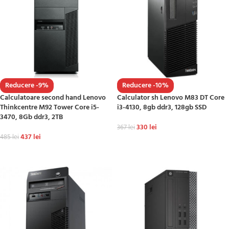
Reducere -9%
Reducere -10%
Calculatoare second hand Lenovo
Calculator sh Lenovo M83 DT Core
Thinkcentre M92 Tower Core i5-
i3-4130, 8gb ddr3, 128gb SSD
3470, 8Gb ddr3, 2TB
330
lei
367
lei
437
lei
485
lei
ADAUGĂ ÎN COȘ
ADAUGĂ ÎN COȘ