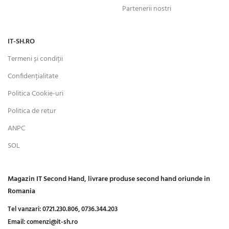
Partenerii nostri
IT-SH.RO
Termeni și condiții
Confidențialitate
Politica Cookie-uri
Politica de retur
ANPC
SOL
Magazin IT Second Hand, livrare produse second hand oriunde in
Romania
Tel vanzari:
0721.230.806,
0736.344.203
Email:
comenzi@it-sh.ro