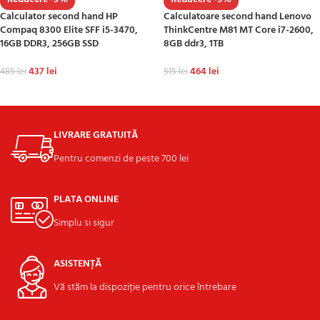
Calculator second hand HP
Calculatoare second hand Lenovo
Compaq 8300 Elite SFF i5-3470,
ThinkCentre M81 MT Core i7-2600,
16GB DDR3, 256GB SSD
8GB ddr3, 1TB
437
lei
464
lei
485
lei
515
lei
ADAUGĂ ÎN COȘ
ADAUGĂ ÎN COȘ
LIVRARE GRATUITĂ
Pentru comenzi de peste 700 lei
PLATA ONLINE
Simplu si sigur
ASISTENȚĂ
Vă stăm la dispoziție pentru orice întrebare