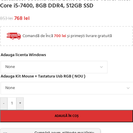
Core i5-7400, 8GB DDR4, 512GB SSD
768
lei
853
lei
Comandă de Încă
700
lei
și primești livrare gratuită
Adauga licenta Windows
Adauga Kit Mouse + Tastatura Usb RGB ( NOU )
-
+
ADAUGĂ ÎN COȘ
Cumpără acum, plătește mai târziu