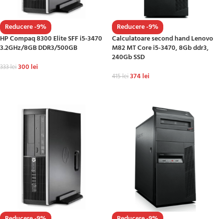
Reducere -9%
Reducere -9%
HP Compaq 8300 Elite SFF i5-3470
Calculatoare second hand Lenovo
3.2GHz/8GB DDR3/500GB
M82 MT Core i5-3470, 8Gb ddr3,
240Gb SSD
300
lei
333
lei
374
lei
415
lei
ADAUGĂ ÎN COȘ
ADAUGĂ ÎN COȘ
Reducere -9%
Reducere -9%