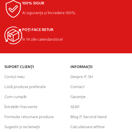
100% SIGUR
Ai siguranța și încredere 100%.
POȚI FACE RETUR
În 14 zile calendaristice!
SUPORT CLIENȚI
INFORMAȚII
Contul meu
Despre IT-SH
Listă produse preferate
Contact
Cum cumpăr
Garanție
Întrebări frecvente
SEAP
Formular returnare produse
Blog IT Second Hand
Sugestii și reclamații
Calculatoare ieftine