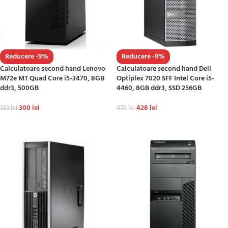
Reducere -9%
Reducere -9%
Calculatoare second hand Lenovo
Calculatoare second hand Dell
M72e MT Quad Core i5-3470, 8GB
Optiplex 7020 SFF Intel Core i5-
ddr3, 500GB
4460, 8GB ddr3, SSD 256GB
300
lei
428
lei
333
lei
475
lei
ADAUGĂ ÎN COȘ
ADAUGĂ ÎN COȘ