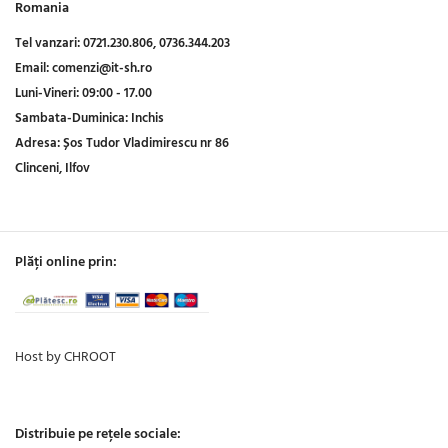
Romania
Tel vanzari:
0721.230.806,
0736.344.203
Email:
comenzi@it-sh.ro
Luni-Vineri:
09:00 - 17.00
Sambata-Duminica:
Inchis
Adresa:
Șos Tudor Vladimirescu nr 86
Clinceni, Ilfov
Plăți online prin:
Host by CHROOT
Distribuie pe rețele sociale: