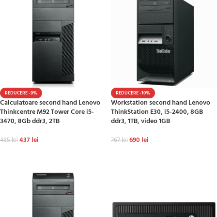
REDUCERE -9%
REDUCERE -10%
Calculatoare second hand Lenovo
Workstation second hand Lenovo
Thinkcentre M92 Tower Core i5-
ThinkStation E30, i5-2400, 8GB
3470, 8Gb ddr3, 2TB
ddr3, 1TB, video 1GB
437
lei
690
lei
485
lei
767
lei
ADAUGĂ ÎN COȘ
ADAUGĂ ÎN COȘ