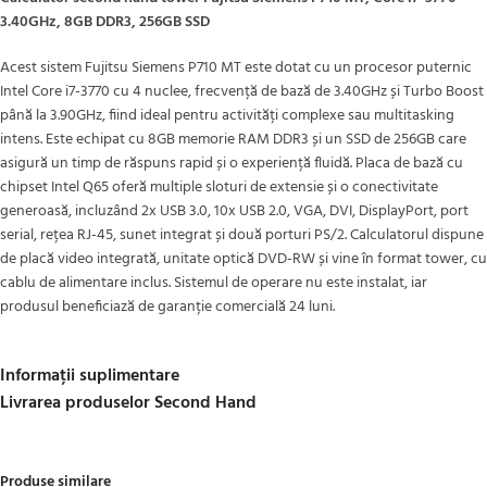
3.40GHz, 8GB DDR3, 256GB SSD
Acest sistem Fujitsu Siemens P710 MT este dotat cu un procesor puternic
Intel Core i7-3770 cu 4 nuclee, frecvență de bază de 3.40GHz și Turbo Boost
până la 3.90GHz, fiind ideal pentru activități complexe sau multitasking
intens. Este echipat cu 8GB memorie RAM DDR3 și un SSD de 256GB care
asigură un timp de răspuns rapid și o experiență fluidă. Placa de bază cu
chipset Intel Q65 oferă multiple sloturi de extensie și o conectivitate
generoasă, incluzând 2x USB 3.0, 10x USB 2.0, VGA, DVI, DisplayPort, port
serial, rețea RJ-45, sunet integrat și două porturi PS/2. Calculatorul dispune
de placă video integrată, unitate optică DVD-RW și vine în format tower, cu
cablu de alimentare inclus. Sistemul de operare nu este instalat, iar
produsul beneficiază de garanție comercială 24 luni.
Informații suplimentare
Livrarea produselor Second Hand
Produse similare