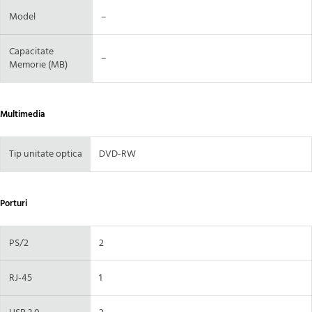
Model
–
Capacitate
–
Memorie (MB)
Multimedia
Tip unitate optica
DVD-RW
Porturi
PS/2
2
RJ-45
1