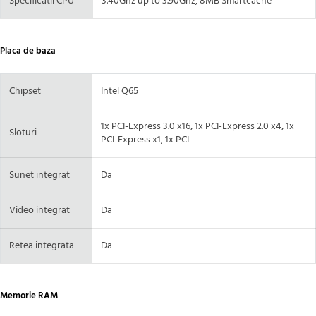
Specificatii CPU
3.40Ghz up to 3.90Ghz, 8MB Smartcache
Placa de baza
Chipset
Intel Q65
1x PCI-Express 3.0 x16, 1x PCI-Express 2.0 x4, 1x
Sloturi
PCI-Express x1, 1x PCI
Sunet integrat
Da
Video integrat
Da
Retea integrata
Da
Memorie RAM