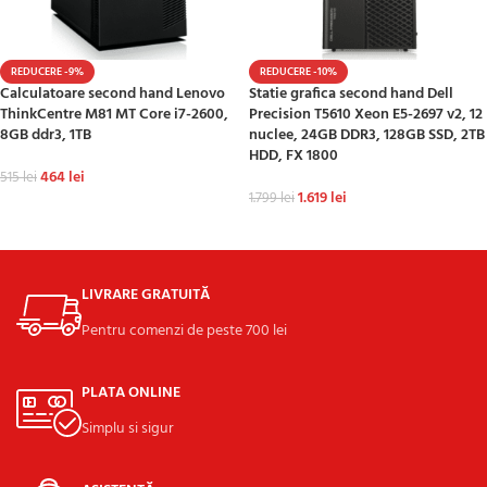
REDUCERE -9%
REDUCERE -10%
Calculatoare second hand Lenovo
Statie grafica second hand Dell
ThinkCentre M81 MT Core i7-2600,
Precision T5610 Xeon E5-2697 v2, 12
8GB ddr3, 1TB
nuclee, 24GB DDR3, 128GB SSD, 2TB
HDD, FX 1800
464
lei
515
lei
1.619
lei
1.799
lei
ADAUGĂ ÎN COȘ
ADAUGĂ ÎN COȘ
LIVRARE GRATUITĂ
Pentru comenzi de peste 700 lei
PLATA ONLINE
Simplu si sigur