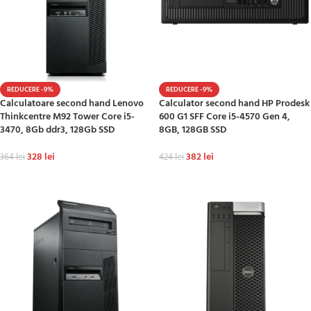
REDUCERE -9%
REDUCERE -9%
Calculatoare second hand Lenovo
Calculator second hand HP Prodesk
Thinkcentre M92 Tower Core i5-
600 G1 SFF Core i5-4570 Gen 4,
3470, 8Gb ddr3, 128Gb SSD
8GB, 128GB SSD
328
lei
382
lei
364
lei
424
lei
ADAUGĂ ÎN COȘ
ADAUGĂ ÎN COȘ