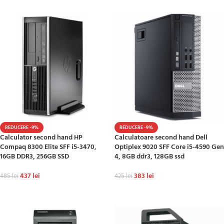
REDUCERE -9%
REDUCERE -9%
Calculator second hand HP
Calculatoare second hand Dell
Compaq 8300 Elite SFF i5-3470,
Optiplex 9020 SFF Core i5-4590 Gen
16GB DDR3, 256GB SSD
4, 8GB ddr3, 128GB ssd
437
lei
383
lei
485
lei
425
lei
ADAUGĂ ÎN COȘ
ADAUGĂ ÎN COȘ