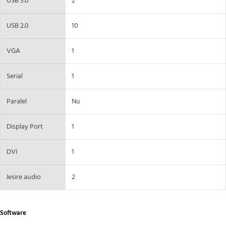
USB 3.0
2
USB 2.0
10
VGA
1
Serial
1
Paralel
Nu
Display Port
1
DVI
1
Iesire audio
2
Software