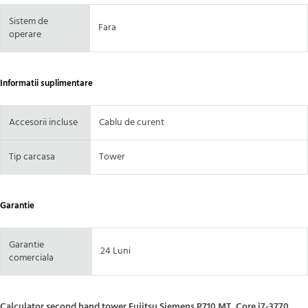
Sistem de
Fara
operare
Informatii suplimentare
Accesorii incluse
Cablu de curent
Tip carcasa
Tower
Garantie
Garantie
24 Luni
comerciala
Calculator second hand tower Fujitsu Siemens P710 MT, Core i7-3770