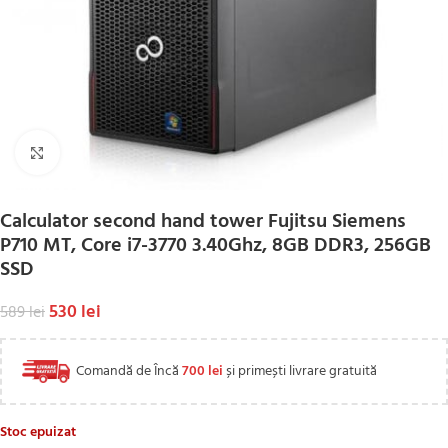
Click to enlarge
Calculator second hand tower Fujitsu Siemens
P710 MT, Core i7-3770 3.40Ghz, 8GB DDR3, 256GB
SSD
530
lei
589
lei
Comandă de Încă
700
lei
și primești livrare gratuită
Stoc epuizat