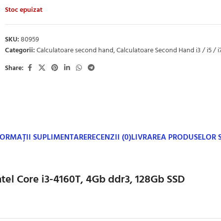
Stoc epuizat
SKU:
80959
Categorii:
Calculatoare second hand
,
Calculatoare Second Hand i3 / i5 / i
Share:
FORMAȚII SUPLIMENTARE
RECENZII (0)
LIVRAREA PRODUSELOR
ntel Core i3-4160T, 4Gb ddr3, 128Gb SSD