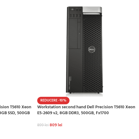
REDUCERE -10%
cision T5610 Xeon
Workstation second hand Dell Precision T5610 Xeon
28GB SSD, 500GB
E5-2609 v2, 8GB DDR3, 500GB, Fx1700
809
lei
899
lei
ADAUGĂ ÎN COȘ