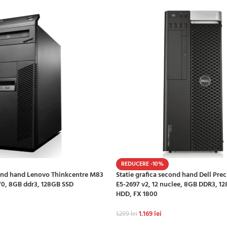
REDUCERE -10%
ond hand Lenovo Thinkcentre M83
Statie grafica second hand Dell Pre
70, 8GB ddr3, 128GB SSD
E5-2697 v2, 12 nuclee, 8GB DDR3, 1
HDD, FX 1800
1.169
lei
1.299
lei