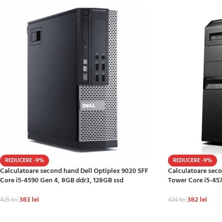
REDUCERE -9%
REDUCERE -9%
Calculatoare second hand Dell Optiplex 9020 SFF
Calculatoare sec
Core i5-4590 Gen 4, 8GB ddr3, 128GB ssd
Tower Core i5-45
383
lei
382
lei
425
lei
424
lei
ADAUGĂ ÎN COȘ
ADAUGĂ ÎN COȘ