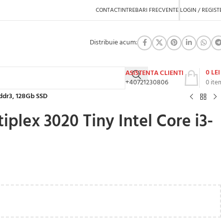
CONTACT
INTREBARI FRECVENTE
LOGIN / REGIST
Distribuie acum:
0
LEI
ASISTENTA CLIENTI
+40721230806
0
ite
 ddr3, 128Gb SSD
plex 3020 Tiny Intel Core i3-