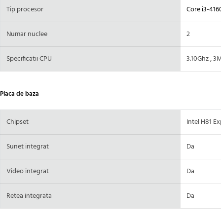
Tip procesor
Core i3-416
Numar nuclee
2
Specificatii CPU
3.10Ghz , 
Placa de baza
Chipset
Intel H81 E
Sunet integrat
Da
Video integrat
Da
Retea integrata
Da