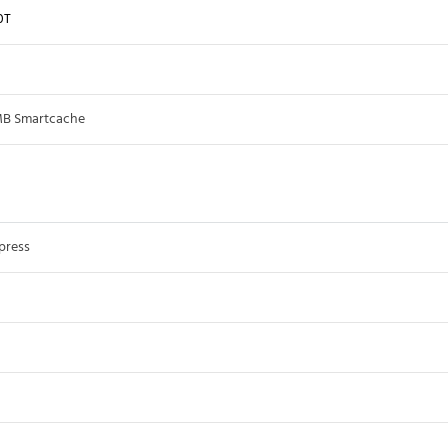
0T
3MB Smartcache
xpress