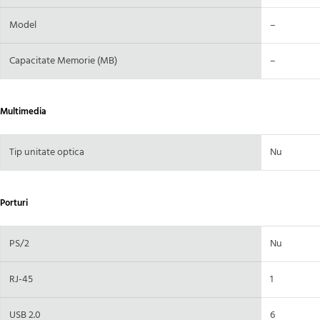
Model
–
Capacitate Memorie (MB)
–
Multimedia
Tip unitate optica
Nu
Porturi
PS/2
Nu
RJ-45
1
USB 2.0
6