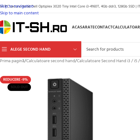
Skip to navigation
ini PC second hand Dell Optiplex 3020 Tiny Intel Core i3-4160T, 4Gb ddr3, 128Gb SSD | IT
Skip to main content
ACASA
RATE
CONTACT
CALCULATOAR
ALEGE SECOND HAND
Prima pagină
/
Calculatoare second hand
/
Calculatoare Second Hand i3 / i5 /
REDUCERE -9%
SOLD OUT