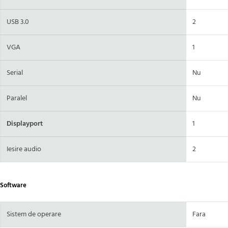
USB 3.0
2
VGA
1
Serial
Nu
Paralel
Nu
Displayport
1
Iesire audio
2
Software
Sistem de operare
Fara