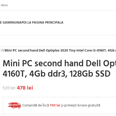
-Sh.ro
E GAMING
INAPOI LA PAGINA PRINCIPALA
 i7
/
Mini PC second hand Dell Optiplex 3020 Tiny Intel Core i3-4160T, 4Gb
Mini PC second hand Dell Opti
4160T, 4Gb ddr3, 128Gb SSD
478
lei
531
lei
Comandă de Încă
700
lei
și primești livrare gratuită