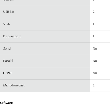
USB 3.0
2
VGA
1
Display port
1
Serial
Nu
Paralel
Nu
HDMI
Nu
Microfon/casti
2
Software