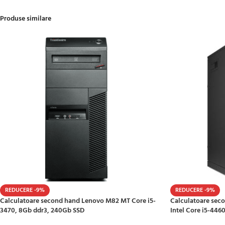
Produse similare
REDUCERE -9%
REDUCERE -9%
Calculatoare second hand Lenovo M82 MT Core i5-
Calculatoare seco
3470, 8Gb ddr3, 240Gb SSD
Intel Core i5-446