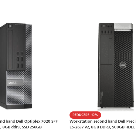
REDUCERE -10%
nd hand Dell Optiplex 7020 SFF
Workstation second hand Dell Prec
0, 8GB ddr3, SSD 256GB
E5-2637 v2, 8GB DDR3, 500GB HDD,