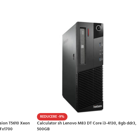
REDUCERE -9%
ision T5610 Xeon
Calculator sh Lenovo M83 DT Core i3-4130, 8gb ddr3,
 Fx1700
500GB