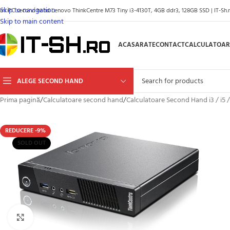
Skip to navigation
ini PC second hand Lenovo ThinkCentre M73 Tiny i3-4130T, 4GB ddr3, 128GB SSD | IT-Sh.
Skip to main content
ACASA
RATE
CONTACT
CALCULATOAR
ALEGE SECOND HAND
Prima pagină
/
Calculatoare second hand
/
Calculatoare Second Hand i3 / i5 /
REDUCERE -9%
SOLD OUT
Click to enlarge