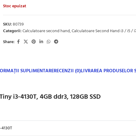
Stoc epuizat
SKU:
80739
Categorii:
Calculatoare second hand
,
Calculatoare Second Hand i3 / i5 / i
Share:
FORMAȚII SUPLIMENTARE
RECENZII (0)
LIVRAREA PRODUSELOR
iny i3-4130T, 4GB ddr3, 128GB SSD
3-4130T