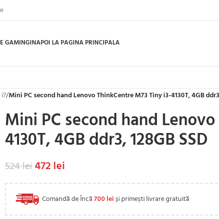
ro
E GAMING
INAPOI LA PAGINA PRINCIPALA
 i7
/
Mini PC second hand Lenovo ThinkCentre M73 Tiny i3-4130T, 4GB ddr
Mini PC second hand Lenovo 
4130T, 4GB ddr3, 128GB SSD
472
lei
524
lei
Comandă de Încă
700
lei
și primești livrare gratuită