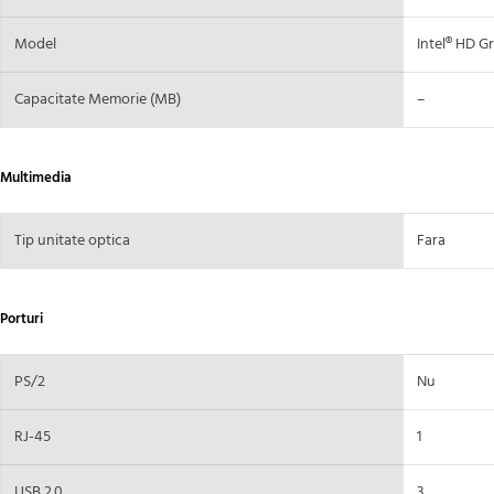
Model
Intel® HD G
Capacitate Memorie (MB)
–
Multimedia
Tip unitate optica
Fara
Porturi
PS/2
Nu
RJ-45
1
USB 2.0
3