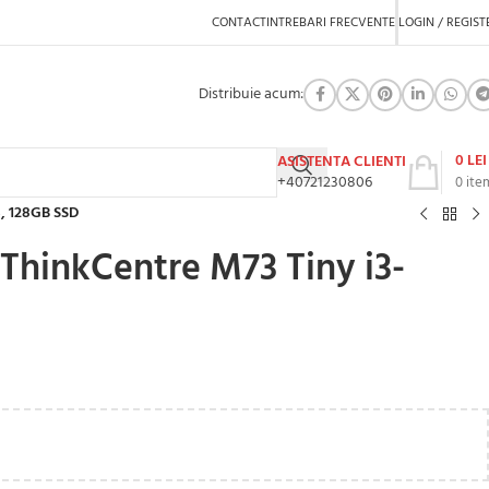
CONTACT
INTREBARI FRECVENTE
LOGIN / REGIST
Distribuie acum:
0
LEI
ASISTENTA CLIENTI
+40721230806
0
ite
3, 128GB SSD
ThinkCentre M73 Tiny i3-