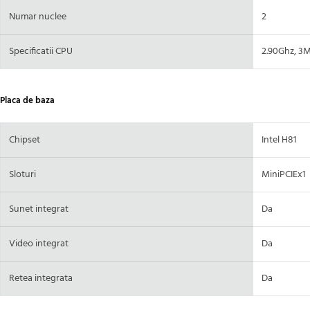
Numar nuclee
2
Specificatii CPU
2.90Ghz, 3
Placa de baza
Chipset
Intel H81
Sloturi
MiniPCIEx1
Sunet integrat
Da
Video integrat
Da
Retea integrata
Da