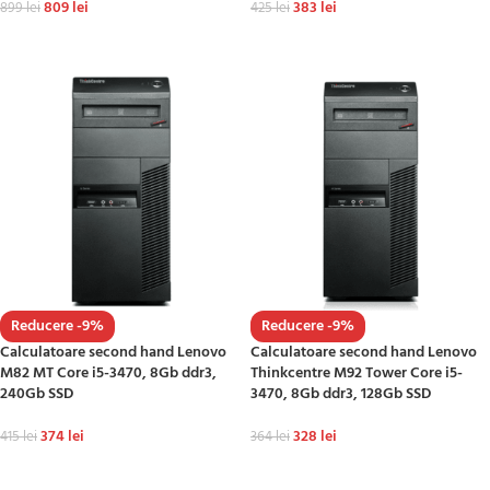
809
lei
383
lei
899
lei
425
lei
ADAUGĂ ÎN COȘ
ADAUGĂ ÎN COȘ
Reducere -9%
Reducere -9%
Calculatoare second hand Lenovo
Calculatoare second hand Lenovo
M82 MT Core i5-3470, 8Gb ddr3,
Thinkcentre M92 Tower Core i5-
240Gb SSD
3470, 8Gb ddr3, 128Gb SSD
374
lei
328
lei
415
lei
364
lei
ADAUGĂ ÎN COȘ
ADAUGĂ ÎN COȘ