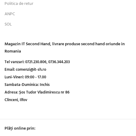
Politica de retur
ANPC
SOL
Magazin IT Second Hand, livrare produse second hand oriunde in
Romania
Tel vanzari:
0721.230.806,
0736.344.203
Email:
comenzi@it-sh.ro
Luni-Vineri:
09:00 - 17.00
Sambata-Duminica:
Inchis
Adresa:
Șos Tudor Vladimirescu nr 86
Clinceni, Ilfov
Plăți online prin: