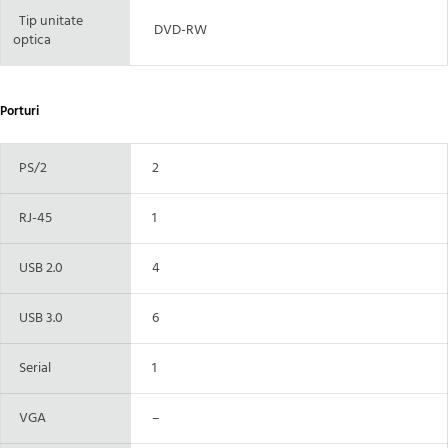
Tip unitate
DVD-RW
optica
Porturi
PS/2
2
RJ-45
1
USB 2.0
4
USB 3.0
6
Serial
1
VGA
–