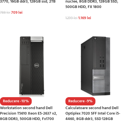
3770, 16GB ddr3, 128GB ssd, 2TB
nuclee, 8GB DDR3, 128GB SSD,
500GB HDD, FX 1800
709
lei
788
lei
1.169
lei
1.299
lei
ADAUGĂ ÎN COȘ
ADAUGĂ ÎN COȘ
Reducere -10%
Reducere -9%
Workstation second hand Dell
Calculatoare second hand Dell
Precision T5610 Xeon E5-2637 v2,
Optiplex 7020 SFF Intel Core i5-
8GB DDR3, 500GB HDD, Fx1700
4460, 8GB ddr3, SSD 128GB