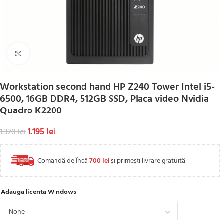
Click to enlarge
Workstation second hand HP Z240 Tower Intel i5-
6500, 16GB DDR4, 512GB SSD, Placa video Nvidia
Quadro K2200
1.195
lei
1.328
lei
Comandă de Încă
700
lei
și primești livrare gratuită
Adauga licenta Windows