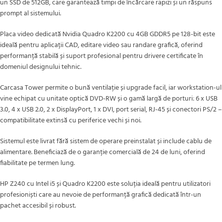
un SSD de 512GB, care garantează timpi de încărcare rapizi și un răspuns
prompt al sistemului.
Placa video dedicată Nvidia Quadro K2200 cu 4GB GDDR5 pe 128-bit este
ideală pentru aplicații CAD, editare video sau randare grafică, oferind
performanță stabilă și suport profesional pentru drivere certificate în
domeniul designului tehnic.
Carcasa Tower permite o bună ventilație și upgrade facil, iar workstation-ul
vine echipat cu unitate optică DVD-RW și o gamă largă de porturi: 6 x USB
3.0, 4 x USB 2.0, 2 x DisplayPort, 1 x DVI, port serial, RJ-45 și conectori PS/2 –
compatibilitate extinsă cu periferice vechi și noi.
Sistemul este livrat fără sistem de operare preinstalat și include cablu de
alimentare. Beneficiază de o garanție comercială de 24 de luni, oferind
fiabilitate pe termen lung.
HP Z240 cu Intel i5 și Quadro K2200 este soluția ideală pentru utilizatori
profesioniști care au nevoie de performanță grafică dedicată într-un
pachet accesibil și robust.