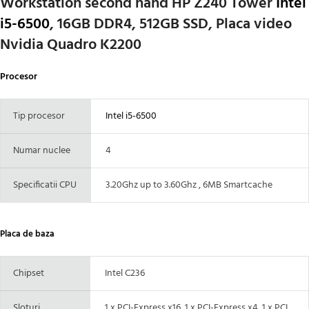
Workstation second hand HP Z240 Tower
Intel
i5-6500
, 16GB DDR4, 512GB SSD, Placa video
Nvidia Quadro K2200
Procesor
Tip procesor
Intel i5-6500
Numar nuclee
4
Specificatii CPU
3.20Ghz up to 3.60Ghz , 6MB Smartcache
Placa de baza
Chipset
Intel C236
Sloturi
1 x PCI-Express x16, 1 x PCI-Express x4, 1 x PCI