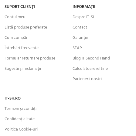
SUPORT CLIENȚI
INFORMAȚII
Contul meu
Despre IT-SH
Listă produse preferate
Contact
Cum cumpăr
Garanție
Întrebări frecvente
SEAP
Formular returnare produse
Blog IT Second Hand
Sugestii și reclamații
Calculatoare ieftine
Partenerii nostri
IT-SH.RO
Termeni și condiții
Confidențialitate
Politica Cookie-uri