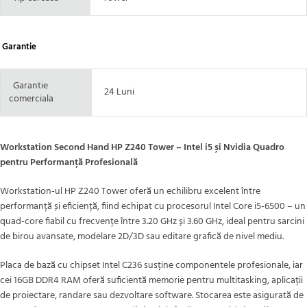
Garantie
Garantie
24 Luni
comerciala
Workstation Second Hand HP Z240 Tower – Intel i5 și Nvidia Quadro
pentru Performanță Profesională
Workstation-ul HP Z240 Tower oferă un echilibru excelent între
performanță și eficiență, fiind echipat cu procesorul Intel Core i5-6500 – un
quad-core fiabil cu frecvențe între 3.20 GHz și 3.60 GHz, ideal pentru sarcini
de birou avansate, modelare 2D/3D sau editare grafică de nivel mediu.
Placa de bază cu chipset Intel C236 susține componentele profesionale, iar
cei 16GB DDR4 RAM oferă suficientă memorie pentru multitasking, aplicații
de proiectare, randare sau dezvoltare software. Stocarea este asigurată de