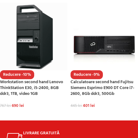
Reducere -10%
Reducere -9%
Workstation second hand Lenovo
Calculatoare second hand Fujitsu
ThinkStation E30, i5-2400, 8GB
Siemens Esprimo E900 DT Core i7-
ddr3, 1TB, video 1GB
2600, 8Gb ddr3, 500Gb
690
lei
401
lei
767
lei
445
lei
ADAUGĂ ÎN COȘ
ADAUGĂ ÎN COȘ
LIVRARE GRATUITĂ