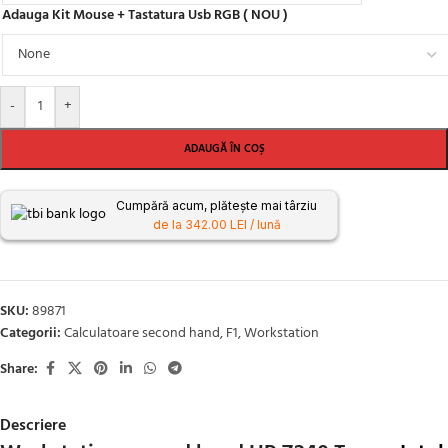
Adauga Kit Mouse + Tastatura Usb RGB ( NOU )
-
+
ADAUGĂ ÎN COȘ
Cumpără acum, plătește mai târziu
de la 342.00 LEI / lună
SKU:
89871
Categorii:
Calculatoare second hand
,
F1
,
Workstation
Share:
Descriere