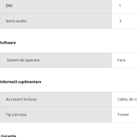
DVI
1
Iesire audio
3
Software
Sistem de operare
Fara
Informatii suplimentare
Accesorii incluse
Cablu de c
Tip carcasa
Tower
Garantie