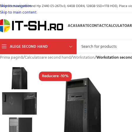
Skip to navigation
orkstation second hand Hp Z440 E5-2673v3, 64GB DDR4, 128GB SSD+1TB HDD, Placa vid
Skip to main content
ACASA
RATE
CONTACT
CALCULATOAR
ALEGE SECOND HAND
Prima pagină
/
Calculatoare second hand
/
Workstation
/
Workstation second
Reducere -10%