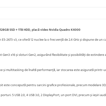
 128GB SSD + 1TB HDD, placă video Nvidia Quadro K4000
5-2673 v3, ce oferă 12 nuclee la o frecvență de 2.4 GHz și dispune de un ca
ot Gen3 x16 și sloturi Gen2, asigurând flexibilitate și posibilități de extinder
și multitasking de înaltă performanță, iar stocarea este asigurată printr-u
ste concepută pentru sarcini grafice profesionale, precum modelare 3D, edit
rturi: 5 USB 2.0, 4 USB 3.0, 2 DisplayPort, un port DVI, precum și ieșiri au