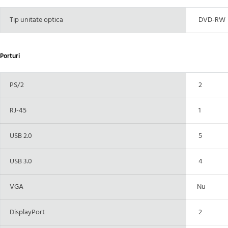
Tip unitate optica
DVD-RW
Porturi
PS/2
2
RJ-45
1
USB 2.0
5
USB 3.0
4
VGA
Nu
DisplayPort
2