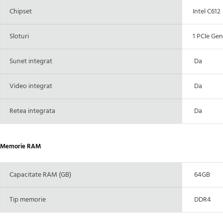
Chipset
Intel C612
Sloturi
1 PCIe Gen3 
Sunet integrat
Da
Video integrat
Da
Retea integrata
Da
Memorie RAM
Capacitate RAM (GB)
64GB
Tip memorie
DDR4