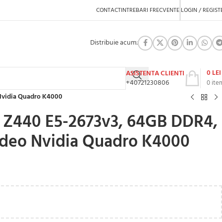
CONTACT
INTREBARI FRECVENTE
LOGIN / REGIST
Distribuie acum:
0
LEI
ASISTENTA CLIENTI
+40721230806
0
ite
Nvidia Quadro K4000
 Z440 E5-2673v3, 64GB DDR4,
ideo Nvidia Quadro K4000