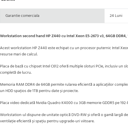
Garantie comerciala
24 Luni
Workstation second hand HP Z440 cu Intel Xeon E5-2673 v3, 64GB DDR4,
Acest workstation HP Z440 este echipat cu un procesor puternic Intel Xeon E
resurse mari de calcul.
Placa de bază cu chipset Intel C612 oferă multiple sloturi PCIe, inclusiv un sl
completă de lucru.
Memoria RAM DDR4 de 64GB permite rularea eficientă a aplicațiilor complexe 
un HDD spațios de 1TB pentru date și proiecte.
Placa video dedicată Nvidia Quadro K4000 cu 3GB memorie GDDR5 pe 192-bit e
Workstation-ul dispune de unitate optică DVD-RW și oferă o gamă largă de po
ventilație eficientă și spațiu pentru upgrade-uri viitoare.