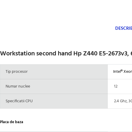
DESCRI
Workstation second hand Hp Z440 E5-2673v3,
Tip procesor
Intel® Xeon
Numar nuclee
12
Specificatii CPU
2.4 Ghz, 3
Placa de baza