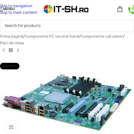
Skip to navigation
MENIU
Skip to main content
Prima pagină
/
Componente PC second-hand
/
Componente calculator
/
Placi de retea
SOLD OUT
Click to enlarge