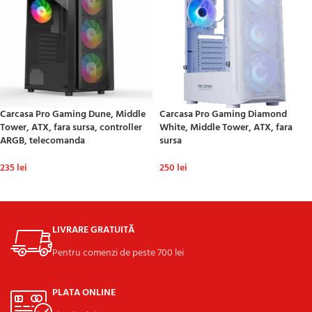
Carcasa Pro Gaming Dune, Middle
Carcasa Pro Gaming Diamond
Tower, ATX, fara sursa, controller
White, Middle Tower, ATX, fara
ARGB, telecomanda
sursa
235
lei
250
lei
ADAUGĂ ÎN COȘ
ADAUGĂ ÎN COȘ
LIVRARE GRATUITĂ
Pentru comenzi de peste 700 lei
PLATA ONLINE