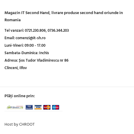
Magazin IT Second Hand, livrare produse second hand oriunde in
Romania
Tel vanzari:
0721.230.806,
0736.344.203
Email:
comenzi@it-sh.ro
Luni-Vineri:
09:00 - 17.00
Sambata-Duminica:
Inchis
Adresa:
Șos Tudor Vladimirescu nr 86
Clinceni, Ilfov
Plăți online prin:
Host by CHROOT