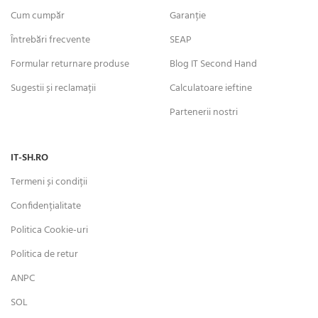
Cum cumpăr
Garanție
Întrebări frecvente
SEAP
Formular returnare produse
Blog IT Second Hand
Sugestii și reclamații
Calculatoare ieftine
Partenerii nostri
IT-SH.RO
Termeni și condiții
Confidențialitate
Politica Cookie-uri
Politica de retur
ANPC
SOL