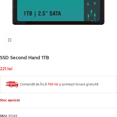
Click to enlarge
SSD Second Hand 1TB
221
lei
Comandă de Încă
700
lei
și primești livrare gratuită
Stoc epuizat
SKU:
91549