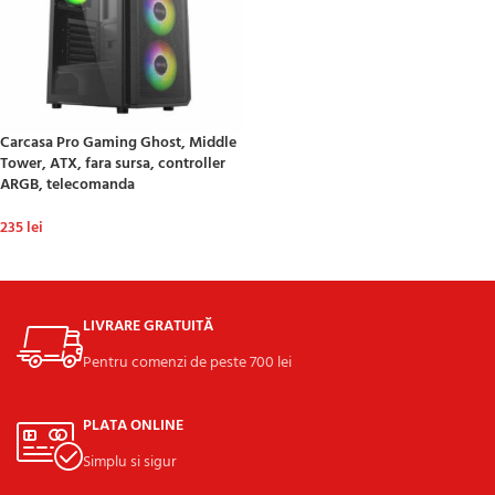
Carcasa Pro Gaming Ghost, Middle
Tower, ATX, fara sursa, controller
ARGB, telecomanda
235
lei
ADAUGĂ ÎN COȘ
LIVRARE GRATUITĂ
Pentru comenzi de peste 700 lei
PLATA ONLINE
Simplu si sigur