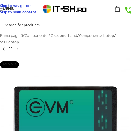
Skip to navigation
MENIU
Skip to main content
Prima pagină
/
Componente PC second-hand
/
Componente laptop
/
SSD laptop
SOLD OUT