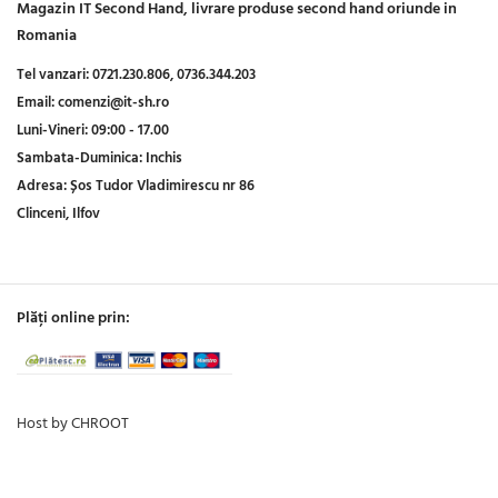
Magazin IT Second Hand, livrare produse second hand oriunde in
Romania
Tel vanzari:
0721.230.806,
0736.344.203
Email:
comenzi@it-sh.ro
Luni-Vineri:
09:00 - 17.00
Sambata-Duminica:
Inchis
Adresa:
Șos Tudor Vladimirescu nr 86
Clinceni, Ilfov
Plăți online prin:
Host by CHROOT