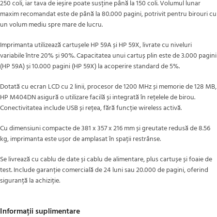
250 coli, iar tava de ieșire poate susține până la 150 coli. Volumul lunar
maxim recomandat este de până la 80.000 pagini, potrivit pentru birouri cu
un volum mediu spre mare de lucru.
Imprimanta utilizează cartușele HP 59A și HP 59X, livrate cu niveluri
variabile între 20% și 90%. Capacitatea unui cartuș plin este de 3.000 pagini
(HP 59A) și 10.000 pagini (HP 59X) la acoperire standard de 5%.
Dotată cu ecran LCD cu 2 linii, procesor de 1200 MHz și memorie de 128 MB,
HP M404DN asigură o utilizare facilă și integrată în rețelele de birou.
Conectivitatea include USB și rețea, fără funcție wireless activă.
Cu dimensiuni compacte de 381 x 357 x 216 mm și greutate redusă de 8.56
kg, imprimanta este ușor de amplasat în spații restrânse.
Se livrează cu cablu de date și cablu de alimentare, plus cartușe și foaie de
test. Include garanție comercială de 24 luni sau 20.000 de pagini, oferind
siguranță la achiziție.
Informații suplimentare