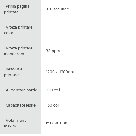
Prima pagina
8.8 secunde
printata
Viteza printare
–
color
Viteza printare
38 ppm
monocrom
Rezolutie
1200 x 1200dpi
printare
Alimentare hartie
250 coli
Capacitate iesire
150 coli
Volum lunar
max 80.000
maxim