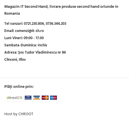
Magazin IT Second Hand, livrare produse second hand oriunde in
Romania
Tel vanzari:
0721.230.806,
0736.344.203
Email:
comenzi@it-sh.ro
Luni-Vineri:
09:00 - 17.00
Sambata-Duminica:
Inchis
Adresa:
Șos Tudor Vladimirescu nr 86
Clinceni, Ilfov
Plăți online prin:
Host by CHROOT