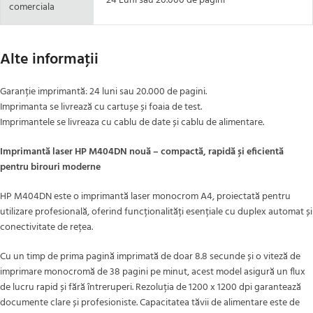
24 Luni sau 20.000 de pagini
comerciala
Alte informaţii
Garanție imprimantă: 24 luni sau 20.000 de pagini.
Imprimanta se livrează cu cartușe și foaia de test.
Imprimantele se livreaza cu cablu de date și cablu de alimentare.
Imprimantă laser HP M404DN nouă – compactă, rapidă și eficientă
pentru birouri moderne
HP M404DN este o imprimantă laser monocrom A4, proiectată pentru
utilizare profesională, oferind funcționalități esențiale cu duplex automat și
conectivitate de rețea.
Cu un timp de prima pagină imprimată de doar 8.8 secunde și o viteză de
imprimare monocromă de 38 pagini pe minut, acest model asigură un flux
de lucru rapid și fără întreruperi. Rezoluția de 1200 x 1200 dpi garantează
documente clare și profesioniste. Capacitatea tăvii de alimentare este de