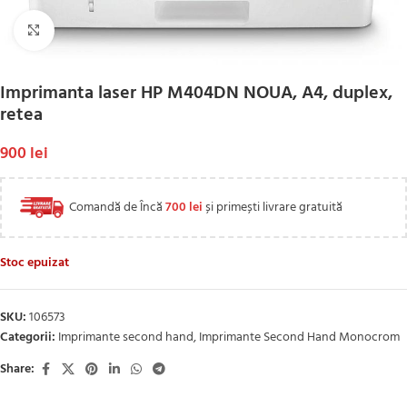
Click to enlarge
Imprimanta laser HP M404DN NOUA, A4, duplex,
retea
900
lei
Comandă de Încă
700
lei
și primești livrare gratuită
Stoc epuizat
SKU:
106573
Categorii:
Imprimante second hand
,
Imprimante Second Hand Monocrom
Share: