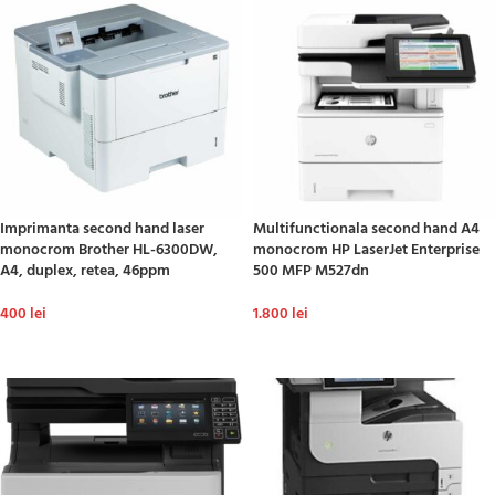
Imprimanta second hand laser
Multifunctionala second hand A4
monocrom Brother HL-6300DW,
monocrom HP LaserJet Enterprise
A4, duplex, retea, 46ppm
500 MFP M527dn
400
lei
1.800
lei
ADAUGĂ ÎN COȘ
ADAUGĂ ÎN COȘ