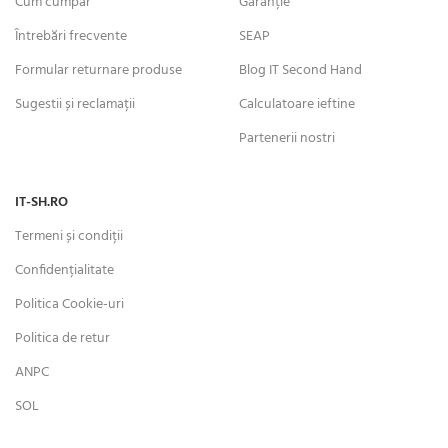
Cum cumpăr
Garanție
Întrebări frecvente
SEAP
Formular returnare produse
Blog IT Second Hand
Sugestii și reclamații
Calculatoare ieftine
Partenerii nostri
IT-SH.RO
Termeni și condiții
Confidențialitate
Politica Cookie-uri
Politica de retur
ANPC
SOL