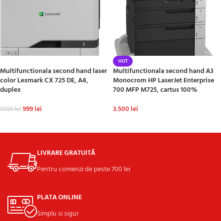
-33%
HOT
Multifunctionala second hand laser
Multifunctionala second hand A3
color Lexmark CX 725 DE, A4,
Monocrom HP LaserJet Enterprise
duplex
700 MFP M725, cartus 100%
999
lei
3.500
lei
1.500
lei
ADAUGĂ ÎN COȘ
ADAUGĂ ÎN COȘ
LIVRARE GRATUITĂ
Pentru comenzi de peste 700 lei
PLATA ONLINE
Simplu si sigur