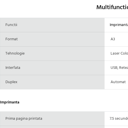
Multifuncti
Functii
Imprimanta
Format
A3
Tehnologie
Laser Colo
Interfata
USB, Rete
Duplex
Automat
Imprimanta
Prima pagina printata
7.5 secund