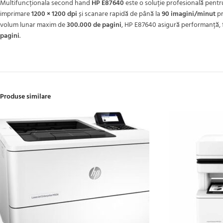
Multifuncționala second hand
HP E87640
este o soluție profesională pentr
imprimare
1200 × 1200 dpi
și scanare rapidă de până la
90 imagini/minut
pr
volum lunar maxim de
300.000 de pagini
, HP E87640 asigură performanță, fi
pagini
.
Produse similare