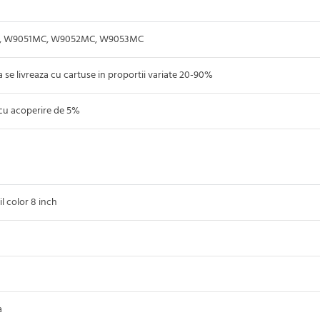
 W9051MC, W9052MC, W9053MC
se livreaza cu cartuse in proportii variate 20-90%
u acoperire de 5%
l color 8 inch
a