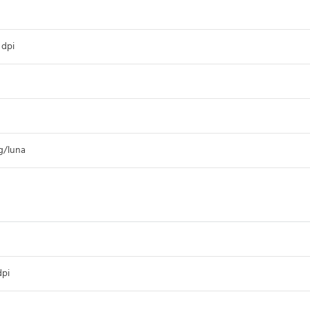
dpi
g/luna
pi