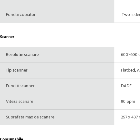
Functii copiator
Two-sided 
Scanner
Rezolutie scanare
600×600 d
Tip scanner
Flatbed, 
Functii scanner
DADF
Viteza scanare
90 ppm
Suprafata max de scanare
297 x 437
Consumabile