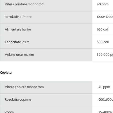
Viteza printare monocrom
40 ppm
Rezolutie printare
1200×1200 
Alimentare hartie
620 coli
Capacitate iesire
500 coli
Volum lunar maxim
300 000 p
Copiator
Viteza copiere monocrom
40 ppm
Rezolutie copiere
600x600d
Zoom
25-400%