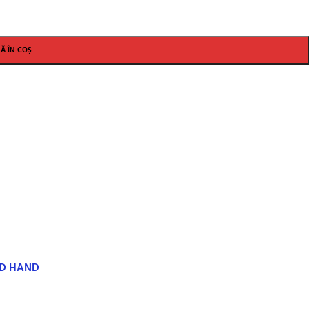
Ă ÎN COȘ
ND HAND