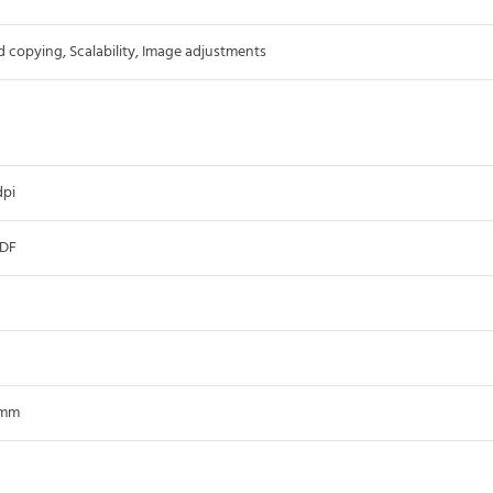
copying, Scalability, Image adjustments
pi
ADF
 mm