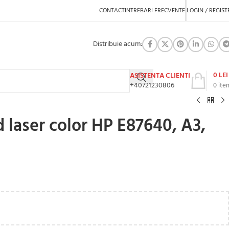
CONTACT
INTREBARI FRECVENTE
LOGIN / REGIST
Distribuie acum:
0
LEI
ASISTENTA CLIENTI
+40721230806
0
ite
 laser color HP E87640, A3,