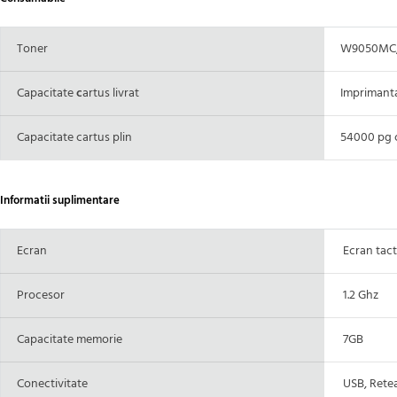
Toner
W9050MC,
Capacitate
c
artus livrat
Imprimanta 
Capacitate cartus plin
54000 pg c
Informatii suplimentare
Ecran
Ecran tacti
Procesor
1.2 Ghz
Capacitate memorie
7GB
Conectivitate
USB, Rete