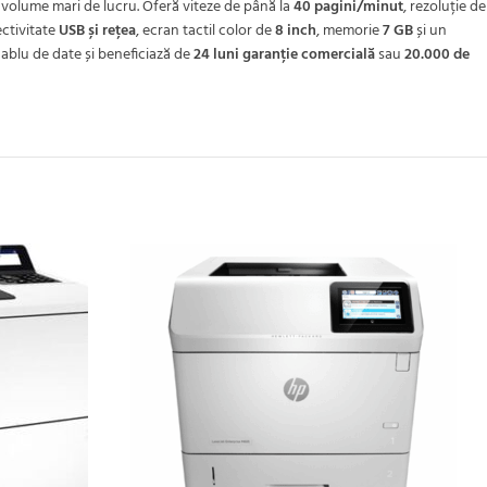
 volume mari de lucru. Oferă viteze de până la
40 pagini/minut
, rezoluție de
ectivitate
USB și rețea
, ecran tactil color de
8 inch
, memorie
7 GB
și un
cablu de date și beneficiază de
24 luni garanție comercială
sau
20.000 de