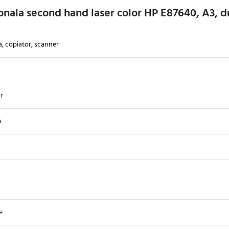
onala second hand laser color HP E87640, A3, d
, copiator, scanner
r
a
e