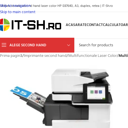
Skip to navigation
ultifunctionala second hand laser color HP E87640, A3, duplex, retea | IT-Sh.ro
Skip to main content
ACASA
RATE
CONTACT
CALCULATOAR
ALEGE SECOND HAND
Prima pagină
/
Imprimante second hand
/
Multifunctionale Laser Color
/
Multi