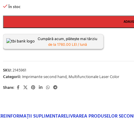
În stoc
ADAUG
Cumpără acum, plătește mai târziu
de la 1760.00 LEI / lună
SKU:
2145961
Categorii:
Imprimante second hand
,
Multifunctionale Laser Color
Share:
ERE
INFORMAȚII SUPLIMENTARE
LIVRAREA PRODUSELOR SECO