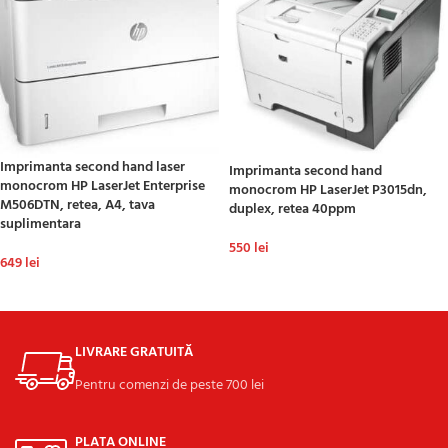
Imprimanta second hand laser
Imprimanta second hand
monocrom HP LaserJet Enterprise
monocrom HP LaserJet P3015dn,
M506DTN, retea, A4, tava
duplex, retea 40ppm
suplimentara
550
lei
649
lei
ADAUGĂ ÎN COȘ
ADAUGĂ ÎN COȘ
LIVRARE GRATUITĂ
Pentru comenzi de peste 700 lei
PLATA ONLINE