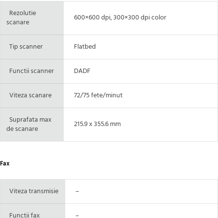
Rezolutie
600×600 dpi, 300×300 dpi color
scanare
Tip scanner
Flatbed
Functii scanner
DADF
Viteza scanare
72/75 fete/minut
Suprafata max
215.9 x 355.6 mm
de scanare
Fax
Viteza transmisie
–
Functii fax
–