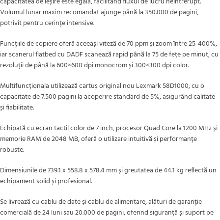
capacitatea de ieșire este egală, facilitând fluxul de lucru neîntrerupt.
Volumul lunar maxim recomandat ajunge până la 350.000 de pagini,
potrivit pentru cerințe intensive.
Funcțiile de copiere oferă aceeași viteză de 70 ppm și zoom între 25-400%,
iar scanerul flatbed cu DADF scanează rapid până la 75 de fețe pe minut, cu
rezoluții de până la 600×600 dpi monocrom și 300×300 dpi color.
Multifuncționala utilizează cartuș original nou Lexmark 58D1000, cu o
capacitate de 7.500 pagini la acoperire standard de 5%, asigurând calitate
și fiabilitate.
Echipată cu ecran tactil color de 7 inch, procesor Quad Core la 1200 MHz și
memorie RAM de 2048 MB, oferă o utilizare intuitivă și performanțe
robuste.
Dimensiunile de 739.1 x 558.8 x 578.4 mm și greutatea de 44.1 kg reflectă un
echipament solid și profesional.
Se livrează cu cablu de date și cablu de alimentare, alături de garanție
comercială de 24 luni sau 20.000 de pagini, oferind siguranță și suport pe