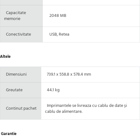
Capacitate
2048 MB
memorie
Conectivitate
USB, Retea
Altele
Dimensiuni
739.1 x 558.8 x 578.4 mm
Greutate
44.1 kg
Imprimantele se livreaza cu cablu de date și
Continut pachet
cablu de alimentare.
Garantie