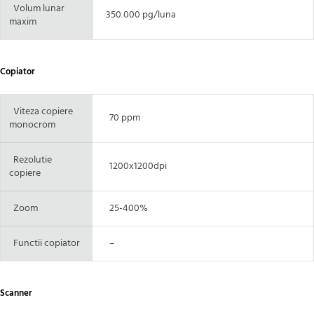
Volum lunar
350 000 pg/luna
maxim
Copiator
Viteza copiere
70 ppm
monocrom
Rezolutie
1200x1200dpi
copiere
Zoom
25-400%
Functii copiator
–
Scanner