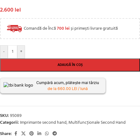
2.600
lei
Comandă de Încă
700
lei
și primești livrare gratuită
-
+
ADAUGĂ ÎN COȘ
Cumpără acum, plătește mai târziu
de la 660.00 LEI / lună
SKU:
95089
Categorii:
Imprimante second hand
,
Multifuncţionale Second Hand
Share: