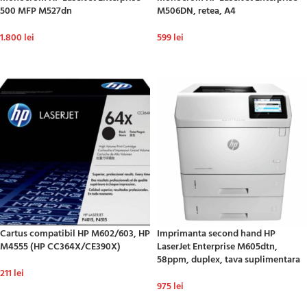
500 MFP M527dn
M506DN, retea, A4
1.800
lei
599
lei
ADAUGĂ ÎN COȘ
ADAUGĂ ÎN COȘ
Cartus compatibil HP M602/603, HP
Imprimanta second hand HP
M4555 (HP CC364X/CE390X)
LaserJet Enterprise M605dtn,
58ppm, duplex, tava suplimentara
211
lei
975
lei
ADAUGĂ ÎN COȘ
ADAUGĂ ÎN COȘ