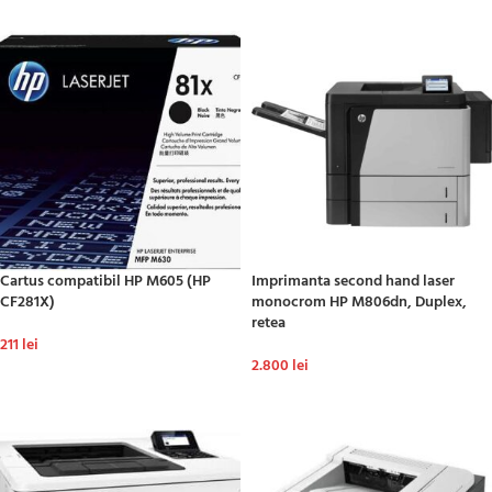
Cartus compatibil HP M605 (HP
Imprimanta second hand laser
CF281X)
monocrom HP M806dn, Duplex,
retea
211
lei
2.800
lei
ADAUGĂ ÎN COȘ
ADAUGĂ ÎN COȘ