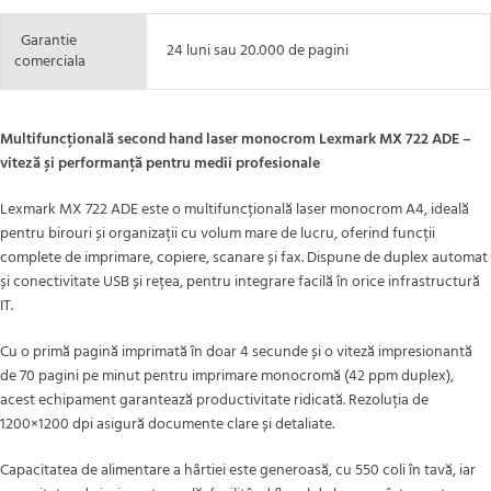
Garantie
24 luni sau 20.000 de pagini
comerciala
Multifuncțională second hand laser monocrom Lexmark MX 722 ADE –
viteză și performanță pentru medii profesionale
Lexmark MX 722 ADE este o multifuncțională laser monocrom A4, ideală
pentru birouri și organizații cu volum mare de lucru, oferind funcții
complete de imprimare, copiere, scanare și fax. Dispune de duplex automat
și conectivitate USB și rețea, pentru integrare facilă în orice infrastructură
IT.
Cu o primă pagină imprimată în doar 4 secunde și o viteză impresionantă
de 70 pagini pe minut pentru imprimare monocromă (42 ppm duplex),
acest echipament garantează productivitate ridicată. Rezoluția de
1200×1200 dpi asigură documente clare și detaliate.
Capacitatea de alimentare a hârtiei este generoasă, cu 550 coli în tavă, iar