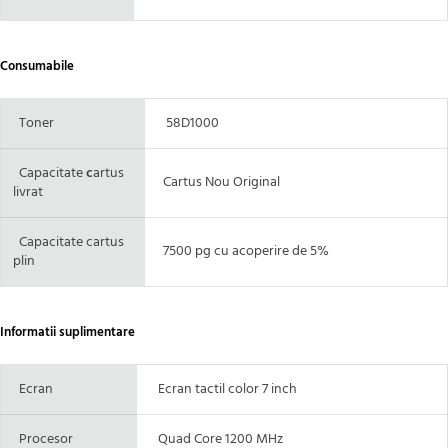
Consumabile
Toner
58D1000
Capacitate
c
artus
Cartus Nou Original
livrat
Capacitate cartus
7500 pg cu acoperire de 5%
plin
Informatii suplimentare
Ecran
Ecran tactil color 7 inch
Procesor
Quad Core 1200 MHz