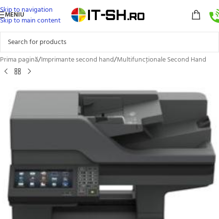
Skip to navigation
MENIU
Skip to main content
Prima pagină
/
Imprimante second hand
/
Multifuncţionale Second Hand