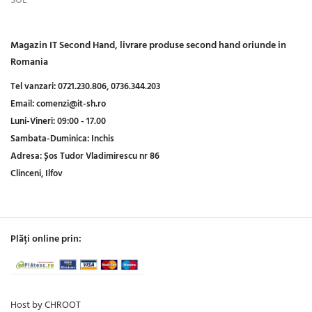
SOL
Magazin IT Second Hand, livrare produse second hand oriunde in
Romania
Tel vanzari:
0721.230.806,
0736.344.203
Email:
comenzi@it-sh.ro
Luni-Vineri:
09:00 - 17.00
Sambata-Duminica:
Inchis
Adresa:
Șos Tudor Vladimirescu nr 86
Clinceni, Ilfov
Plăți online prin:
Host by CHROOT