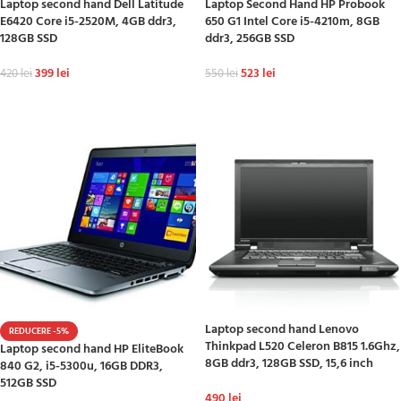
Laptop second hand Dell Latitude
Laptop Second Hand HP Probook
E6420 Core i5-2520M, 4GB ddr3,
650 G1 Intel Core i5-4210m, 8GB
128GB SSD
ddr3, 256GB SSD
399
lei
523
lei
420
lei
550
lei
ADAUGĂ ÎN COȘ
ADAUGĂ ÎN COȘ
Laptop second hand Lenovo
REDUCERE -5%
Thinkpad L520 Celeron B815 1.6Ghz,
Laptop second hand HP EliteBook
8GB ddr3, 128GB SSD, 15,6 inch
840 G2, i5-5300u, 16GB DDR3,
512GB SSD
490
lei