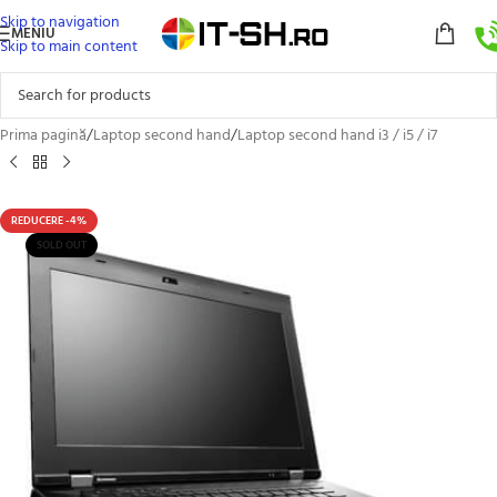
Skip to navigation
MENIU
Skip to main content
Prima pagină
/
Laptop second hand
/
Laptop second hand i3 / i5 / i7
REDUCERE -4%
SOLD OUT