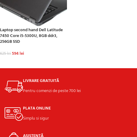
Laptop second hand Dell Latitude
7450 Core i5-5300U, 8GB ddr3,
256GB SSD
594
lei
625
lei
ADAUGĂ ÎN COȘ
LIVRARE GRATUITĂ
Pentru comenzi de peste 700 lei
PLATA ONLINE
Simplu si sigur
ASISTENȚĂ