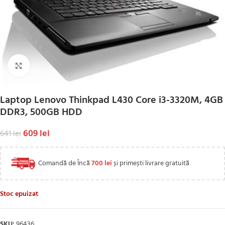
Click to enlarge
Laptop Lenovo Thinkpad L430 Core i3-3320M, 4GB
DDR3, 500GB HDD
609
lei
641
lei
Comandă de Încă
700
lei
și primești livrare gratuită
Stoc epuizat
SKU:
96436