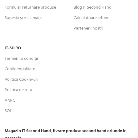
Formular returnare produse
Blog IT Second Hand
Sugestii și reclamații
Calculatoare ieftine
Partenerii nostri
IT-SH.RO
Termeni și condiții
Confidențialitate
Politica Cookie-uri
Politica de retur
ANPC
SOL
Magazin IT Second Hand, livrare produse second hand oriunde in