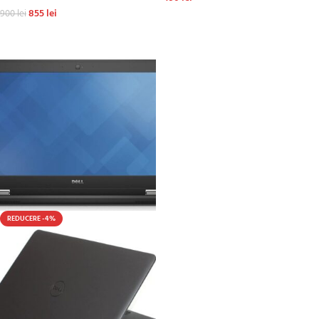
855
lei
900
lei
ADAUGĂ ÎN COȘ
ADAUGĂ ÎN COȘ
REDUCERE -4%