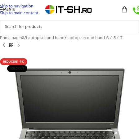
Skip to navigation
MENIU
Skip to main content
Prima pagină
/
Laptop second hand
/
Laptop second hand i3 / i5 / i7
REDUCERE -4%
SOLD OUT