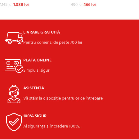
1.088
lei
466
lei
1.145
lei
490
lei
ADAUGĂ ÎN COȘ
ADAUGĂ ÎN COȘ
LIVRARE GRATUITĂ
Pentru comenzi de peste 700 lei
PLATA ONLINE
Simplu si sigur
ASISTENȚĂ
Vă stăm la dispoziție pentru orice întrebare
100% SIGUR
Ai siguranța și încredere 100%.