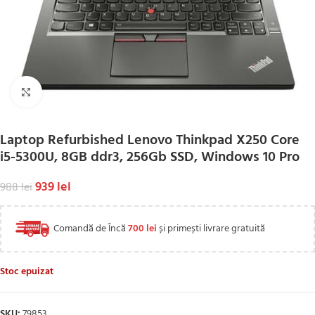
Click to enlarge
Laptop Refurbished Lenovo Thinkpad X250 Core
i5-5300U, 8GB ddr3, 256Gb SSD, Windows 10 Pro
939
lei
988
lei
Comandă de Încă
700
lei
și primești livrare gratuită
Stoc epuizat
SKU:
79853