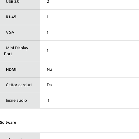
USB 3.0
2
RJ-45
1
VGA
1
Mini Display
1
Port
HDMI
Nu
Cititor carduri
Da
Iesire audio
1
Software