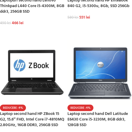
Laptopuri second hand Lenovo
Laptop second hand HP EliteBook
Thinkpad L440 Core i5-4300M, 8GB
840 G2, i5-5300u, 8Gb, SSD 256Gb
ddr3, 256GB SSD
551
lei
580
lei
466
lei
490
lei
ADAUGĂ ÎN COȘ
ADAUGĂ ÎN COȘ
REDUCERE -4%
REDUCERE -4%
Laptop second hand HP ZBook 15
Laptop second hand Dell Latitude
G2, 15.6″ FHD, Intel Core i7-4810MQ
E6430 Core i5-3230M, 8GB ddr3,
2.80GHz, 16GB DDR3, 256GB SSD
128GB SSD