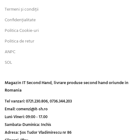
Termeni și condiții
Confidențialitate
Politica Cookie-uri
Politica de retur
ANPC
SOL
Magazin IT Second Hand, livrare produse second hand oriunde in
Romania
Tel vanzari:
0721.230.806,
0736.344.203
Email:
comenzi@it-sh.ro
Luni-Vineri:
09:00 - 17.00
Sambata-Duminica:
Inchis
Adresa:
Șos Tudor Vladimirescu nr 86