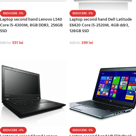
REDUCERE -5%
REDUCERE -5%
Laptop second hand Lenovo L540
Laptop second hand Dell Latitude
Core i5-4300M, 8GB DDR3, 256GB
E6420 Core i5-2520M, 4GB ddr3,
SSD
128GB SSD
551
lei
399
lei
580
lei
420
lei
ADAUGĂ ÎN COȘ
ADAUGĂ ÎN COȘ
REDUCERE -4%
REDUCERE -5%