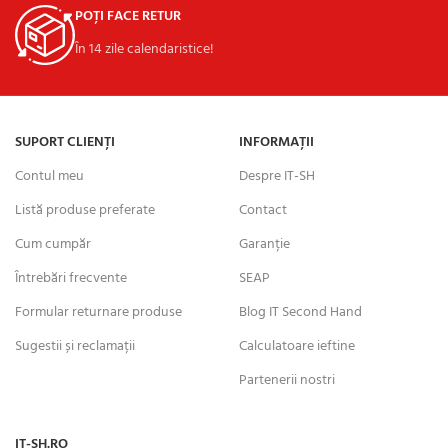
POȚI FACE RETUR
În 14 zile calendaristice!
SUPORT CLIENȚI
INFORMAȚII
Contul meu
Despre IT-SH
Listă produse preferate
Contact
Cum cumpăr
Garanție
Întrebări frecvente
SEAP
Formular returnare produse
Blog IT Second Hand
Sugestii și reclamații
Calculatoare ieftine
Partenerii nostri
IT-SH.RO