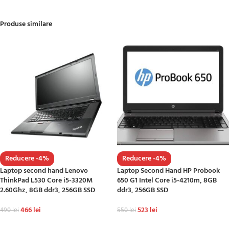
Produse similare
Reducere -4%
Reducere -4%
Laptop second hand Lenovo
Laptop Second Hand HP Probook
ThinkPad L530 Core i5-3320M
650 G1 Intel Core i5-4210m, 8GB
2.60Ghz, 8GB ddr3, 256GB SSD
ddr3, 256GB SSD
466
lei
523
lei
490
lei
550
lei
ADAUGĂ ÎN COȘ
ADAUGĂ ÎN COȘ