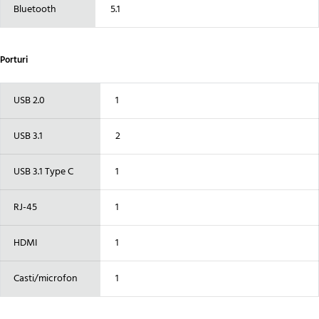
Bluetooth
5.1
Porturi
USB 2.0
1
USB 3.1
2
USB 3.1 Type C
1
RJ-45
1
HDMI
1
Casti/microfon
1