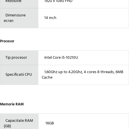
Rezolutie
1920 x 1080 FHD
Dimensiune
14 inch
ecran
Procesor
Tip procesor
Intel Core i5-10210U
1.60Ghz up to 4.20Ghz, 4 cores 8 threads, 6MB
Specificatii CPU
Cache
Memorie RAM
Capacitate RAM
16GB
(GB)