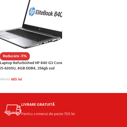
Reducere -5%
Laptop Refurbished HP 840 G3 Core
i5-6300U, 8GB DDR4, 256gb ssd
665
lei
700
lei
ADAUGĂ ÎN COȘ
LIVRARE GRATUITĂ
Pentru comenzi de peste 700 lei