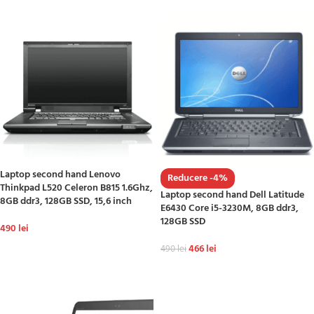
Laptop second hand Lenovo
Reducere -4%
Thinkpad L520 Celeron B815 1.6Ghz,
Laptop second hand Dell Latitude
8GB ddr3, 128GB SSD, 15,6 inch
E6430 Core i5-3230M, 8GB ddr3,
128GB SSD
490
lei
ADAUGĂ ÎN COȘ
466
lei
490
lei
ADAUGĂ ÎN COȘ