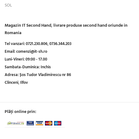
SOL
Magazin IT Second Hand, livrare produse second hand oriunde in
Romania
Tel vanzari:
0721.230.806,
0736.344.203
Email:
comenzi@it-sh.ro
Luni-Vineri:
09:00 - 17.00
Sambata-Duminica:
Inchis
Adresa:
Șos Tudor Vladimirescu nr 86
Clinceni, Ilfov
Plăți online prin: