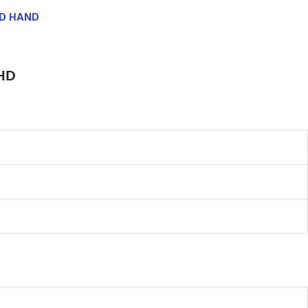
ND HAND
 HD