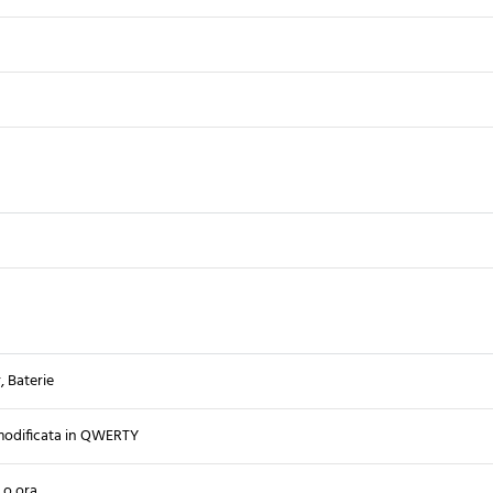
, Baterie
modificata in QWERTY
 o ora