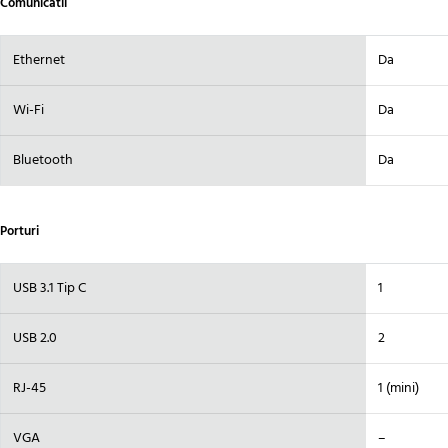
Comunicatii
Ethernet
Da
Wi-Fi
Da
Bluetooth
Da
Porturi
USB 3.1 Tip C
1
USB 2.0
2
RJ-45
1 (mini)
VGA
–