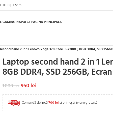
ll HD | IT-Sh.ro
E GAMING
INAPOI LA PAGINA PRINCIPALA
second hand 2 in 1 Lenovo Yoga 370 Core i5-7200U, 8GB DDR4, SSD 256GB,
Laptop second hand 2 in 1 Le
8GB DDR4, SSD 256GB, Ecran 
950
lei
1.000
lei
Comandă de Încă
700
lei
și primești livrare gratuită