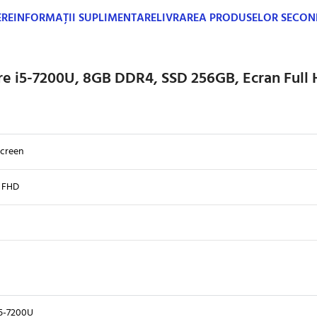
ERE
INFORMAȚII SUPLIMENTARE
LIVRAREA PRODUSELOR SECO
re i5-7200U, 8GB DDR4, SSD 256GB, Ecran Full
creen
0 FHD
i5-7200U