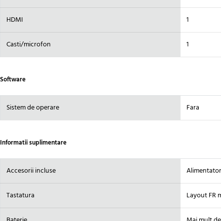
HDMI
1
Casti/microfon
1
Software
Sistem de operare
Fara
Informatii suplimentare
Accesorii incluse
Alimentator
Tastatura
Layout FR 
Baterie
Mai mult de