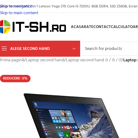
Skip to navigation
aptop second hand 2 in 1 Lenovo Yoga 370 Core i5-7200U, 8GB DDR4, SSD 256GB, Ecran Fu
Skip to main content
ACASA
RATE
CONTACT
CALCULATOAR
ALEGE SECOND HAND
Prima pagină
/
Laptop second hand
/
Laptop second hand i3 / i5 / i7
/
Laptop 
REDUCERE -5%