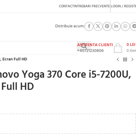
CONTACT
INTREBARI FRECVENTE
LOGIN / REGIST
Distribuie acum:
0
LEI
ASISTENTA CLIENTI
+40721230806
0
ite
 Ecran Full HD
novo Yoga 370 Core i5-7200U,
Full HD