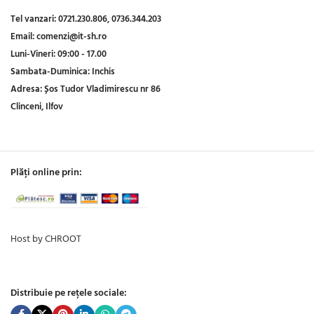
Tel vanzari:
0721.230.806,
0736.344.203
Email:
comenzi@it-sh.ro
Luni-Vineri:
09:00 - 17.00
Sambata-Duminica:
Inchis
Adresa:
Șos Tudor Vladimirescu nr 86
Clinceni, Ilfov
Plăți online prin:
Host by CHROOT
Distribuie pe rețele sociale: