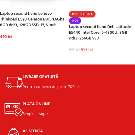
Laptop second hand Lenovo
REDUCERE -4%
Thinkpad L520 Celeron B815 1.6Ghz,
HOT
8GB ddr3, 128GB SSD, 15,6 inch
Laptop second hand Dell Latitude
E5440 Intel Core i5-4300U, 8GB
490
lei
ddr3, 256GB SSD
ADAUGĂ ÎN COȘ
523
lei
550
lei
ADAUGĂ ÎN COȘ
LIVRARE GRATUITĂ
Pentru comenzi de peste 700 lei
PLATA ONLINE
Simplu si sigur
ASISTENȚĂ