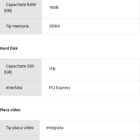
Capacitate RAM
16GB
(GB)
Tip memorie
DDR4
Hard Disk
Capacitate SSD
1TB
(GB)
Interfata
PCI Express
Placa video
Tip placa video
Integrata