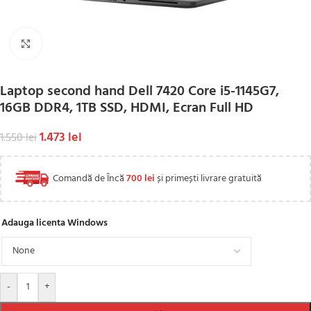
Click to enlarge
Laptop second hand Dell 7420 Core i5-1145G7,
16GB DDR4, 1TB SSD, HDMI, Ecran Full HD
1.473
lei
1.550
lei
Comandă de Încă
700
lei
și primești livrare gratuită
Adauga licenta Windows
-
+