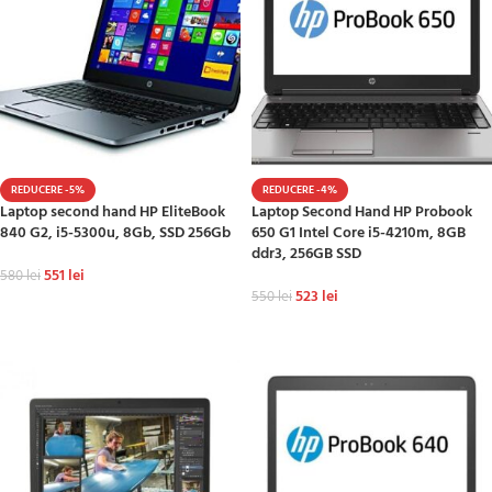
REDUCERE -5%
REDUCERE -4%
Laptop second hand HP EliteBook
Laptop Second Hand HP Probook
840 G2, i5-5300u, 8Gb, SSD 256Gb
650 G1 Intel Core i5-4210m, 8GB
ddr3, 256GB SSD
551
lei
580
lei
523
lei
550
lei
ADAUGĂ ÎN COȘ
ADAUGĂ ÎN COȘ