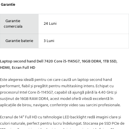
Garantie
Garantie
24 Luni
comerciala
Garantie baterie
3 Luni
Laptop second hand Dell 7420 Core i5-1145G7, 16GB DDR4, 1TB SSD,
HDMI, Ecran Full HD
Este alegerea ideală pentru cei care caută un laptop second hand
performant, fiabil și pregătit pentru multitasking intens. Echipat cu
procesorul Intel Core i5-1145G7, capabil să ajungă până la 4.40 GHz și
susținut de 16GB RAM DDR4, acest model oferă viteză excelentă în
aplicațiile de birou, navigare, conferințe video sau sarcini profesionale.
Ecranul de 14″ Full HD cu tehnologie LED backlight redă imagini clare și
culori naturale, perfect pentru lucru îndelungat. Stocarea pe SSD PCIe de