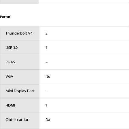
Porturi
Thunderbolt V4
2
USB 3.2
1
RJ-45
–
VGA
Nu
Mini Display Port
–
HDMI
1
Cititor carduri
Da