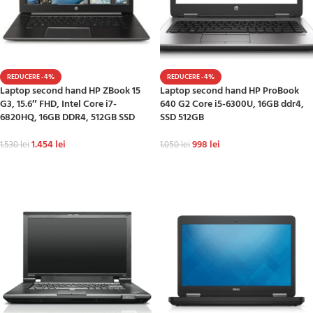
REDUCERE -4%
REDUCERE -4%
Laptop second hand HP ZBook 15
Laptop second hand HP ProBook
G3, 15.6″ FHD, Intel Core i7-
640 G2 Core i5-6300U, 16GB ddr4,
6820HQ, 16GB DDR4, 512GB SSD
SSD 512GB
1.454
lei
998
lei
1.530
lei
1.050
lei
ADAUGĂ ÎN COȘ
ADAUGĂ ÎN COȘ