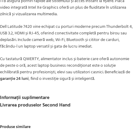
1TB asigură porniri rapide ale sistemului și acces instant la fișiere. Placa
video integrată Intel Xe Graphics oferă un plus de fluiditate în utilizarea
zilnică și vizualizarea multimedia.
Dell Latitude 7420 vine echipat cu porturi moderne precum Thunderbolt 4,
USB 3.2, HDMI și RJ-45, oferind conectivitate completă pentru birou sau
deplasări. Include cameră web, Wi-Fi, Bluetooth și cititor de carduri,
făcându-l un laptop versatil și gata de lucru imediat.
Cu tastatură QWERTY, alimentator inclus și baterie care oferă autonomie
de peste o oră, acest laptop business recondiționat este o soluție
echilibrată pentru profesioniști, elevi sau utilizatori casnici. Beneficiază de
garanție 24 luni
, fiind o investiție sigură și inteligentă.
Informații suplimentare
Livrarea produselor Second Hand
Produse similare