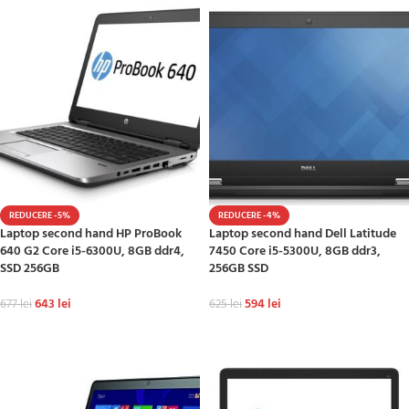
REDUCERE -5%
REDUCERE -4%
Laptop second hand HP ProBook
Laptop second hand Dell Latitude
640 G2 Core i5-6300U, 8GB ddr4,
7450 Core i5-5300U, 8GB ddr3,
SSD 256GB
256GB SSD
643
lei
594
lei
677
lei
625
lei
ADAUGĂ ÎN COȘ
ADAUGĂ ÎN COȘ