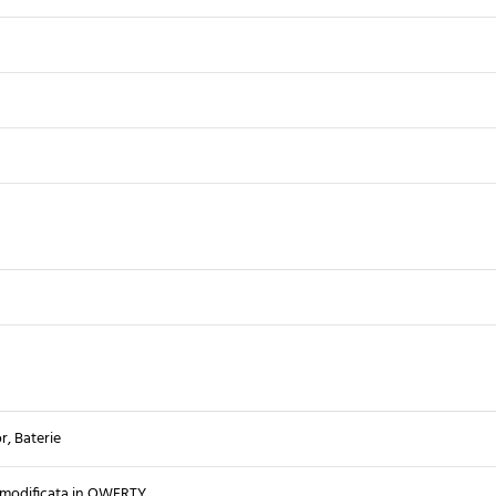
, Baterie
modificata in QWERTY