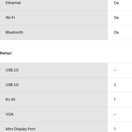
Ethernet
Da
Wi-Fi
Da
Bluetooth
Da
Porturi
USB 2.0
–
USB 3.0
2
RJ-45
1
VGA
–
Mini Display Port
1