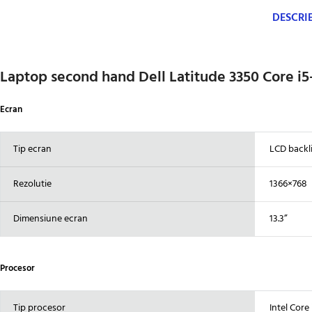
DESCRI
Laptop second hand Dell Latitude 3350 Core 
Ecran
Tip ecran
LCD backl
Rezolutie
1366×768
Dimensiune ecran
13.3”
Procesor
Tip procesor
Intel Core