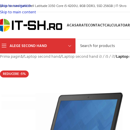
Skip to navigation
aptop second hand Dell Latitude 3350 Core i5-4200U, 8GB DDR3, SSD 256GB | IT-Sh.ro
Skip to main content
ACASA
RATE
CONTACT
CALCULATOAR
ALEGE SECOND HAND
Prima pagină
/
Laptop second hand
/
Laptop second hand i3 / i5 / i7
/
Laptop 
REDUCERE -5%