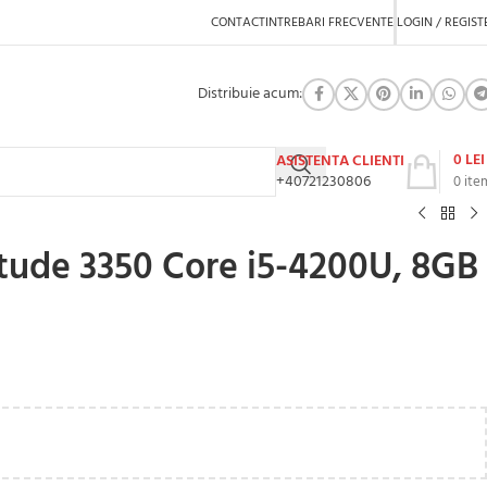
CONTACT
INTREBARI FRECVENTE
LOGIN / REGIST
Distribuie acum:
0
LEI
ASISTENTA CLIENTI
+40721230806
0
ite
itude 3350 Core i5-4200U, 8GB