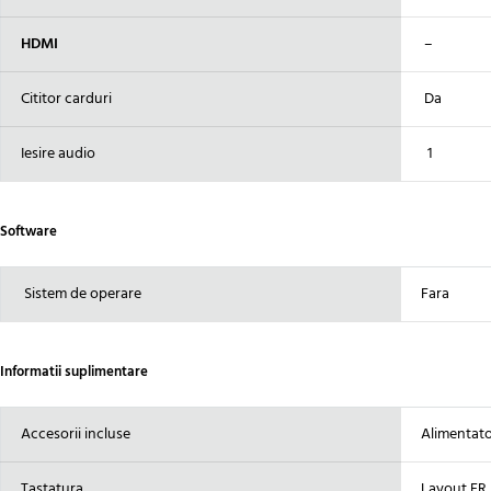
HDMI
–
Cititor carduri
Da
Iesire audio
1
Software
Sistem de operare
Fara
Informatii suplimentare
Accesorii incluse
Alimentator
Tastatura
Layout FR 