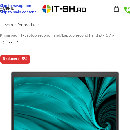
Skip to navigation
MENIU
Skip to main content
Prima pagină
/
Laptop second hand
/
Laptop second hand i3 / i5 / i7
Reducere -5%