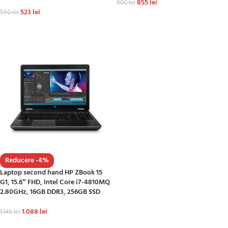
855
lei
900
lei
523
lei
550
lei
ADAUGĂ ÎN COȘ
ADAUGĂ ÎN COȘ
Reducere -4%
Laptop second hand HP ZBook 15
G1, 15.6″ FHD, Intel Core i7-4810MQ
2.80GHz, 16GB DDR3, 256GB SSD
1.088
lei
1.145
lei
ADAUGĂ ÎN COȘ