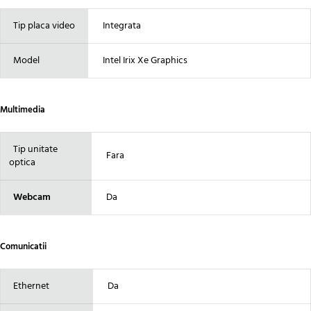
Tip placa video
Integrata
Model
Intel Irix Xe Graphics
Multimedia
Tip unitate
Fara
optica
Webcam
Da
Comunicatii
Ethernet
Da