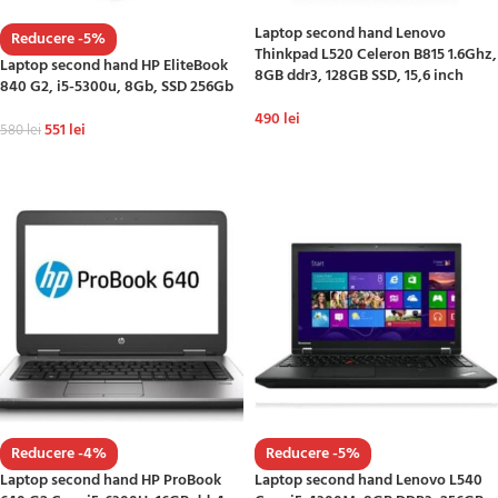
Laptop second hand Lenovo
Reducere -5%
Thinkpad L520 Celeron B815 1.6Ghz,
Laptop second hand HP EliteBook
8GB ddr3, 128GB SSD, 15,6 inch
840 G2, i5-5300u, 8Gb, SSD 256Gb
490
lei
551
lei
580
lei
ADAUGĂ ÎN COȘ
ADAUGĂ ÎN COȘ
Reducere -4%
Reducere -5%
Laptop second hand HP ProBook
Laptop second hand Lenovo L540