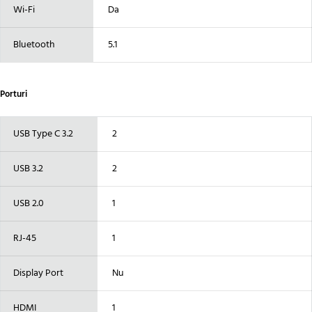
Wi-Fi
Da
Bluetooth
5.1
Porturi
USB Type C 3.2
2
USB 3.2
2
USB 2.0
1
RJ-45
1
Display Port
Nu
HDMI
1