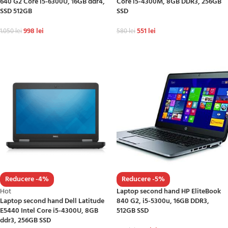
640 G2 Core i5-6300U, 16GB ddr4,
Core i5-4300M, 8GB DDR3, 256GB
SSD 512GB
SSD
998
lei
551
lei
1.050
lei
580
lei
ADAUGĂ ÎN COȘ
ADAUGĂ ÎN COȘ
Reducere -4%
Reducere -5%
Hot
Laptop second hand HP EliteBook
Laptop second hand Dell Latitude
840 G2, i5-5300u, 16GB DDR3,
E5440 Intel Core i5-4300U, 8GB
512GB SSD
ddr3, 256GB SSD