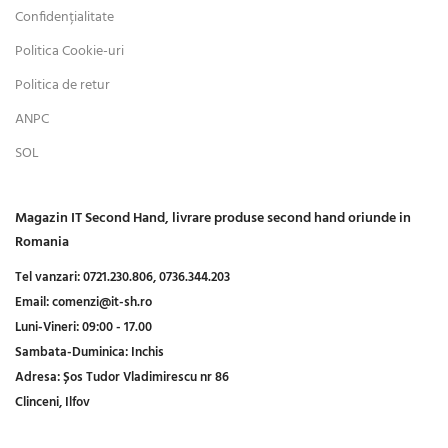
Confidențialitate
Politica Cookie-uri
Politica de retur
ANPC
SOL
Magazin IT Second Hand, livrare produse second hand oriunde in
Romania
Tel vanzari:
0721.230.806,
0736.344.203
Email:
comenzi@it-sh.ro
Luni-Vineri:
09:00 - 17.00
Sambata-Duminica:
Inchis
Adresa:
Șos Tudor Vladimirescu nr 86
Clinceni, Ilfov