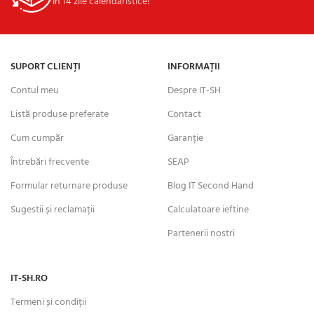
În 14 zile calendaristice!
SUPORT CLIENȚI
INFORMAȚII
Contul meu
Despre IT-SH
Listă produse preferate
Contact
Cum cumpăr
Garanție
Întrebări frecvente
SEAP
Formular returnare produse
Blog IT Second Hand
Sugestii și reclamații
Calculatoare ieftine
Partenerii nostri
IT-SH.RO
Termeni și condiții