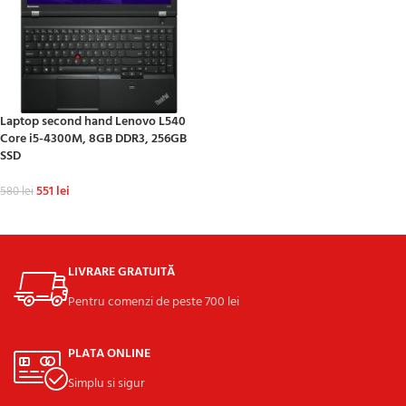
ADAUGĂ ÎN COȘ
Laptop second hand Lenovo L540
Core i5-4300M, 8GB DDR3, 256GB
SSD
551
lei
580
lei
ADAUGĂ ÎN COȘ
LIVRARE GRATUITĂ
Pentru comenzi de peste 700 lei
PLATA ONLINE
Simplu si sigur