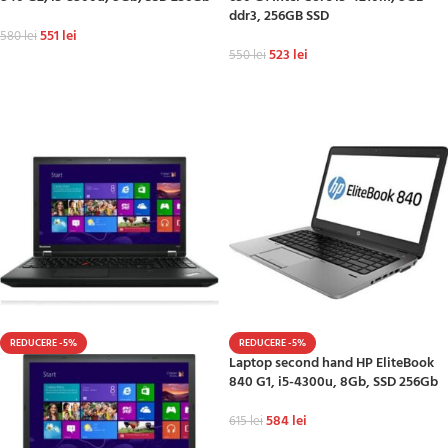
ddr3, 256GB SSD
551
lei
580
lei
523
lei
550
lei
ADAUGĂ ÎN COȘ
ADAUGĂ ÎN COȘ
REDUCERE -5%
REDUCERE -5%
Laptop second hand HP EliteBook
840 G1, i5-4300u, 8Gb, SSD 256Gb
584
lei
615
lei