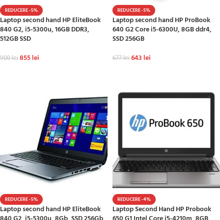
REDUCERE -5%
REDUCERE -5%
Laptop second hand HP EliteBook
Laptop second hand HP ProBook
840 G2, i5-5300u, 16GB DDR3,
640 G2 Core i5-6300U, 8GB ddr4,
512GB SSD
SSD 256GB
855
lei
643
lei
900
lei
677
lei
ADAUGĂ ÎN COȘ
ADAUGĂ ÎN COȘ
REDUCERE -5%
REDUCERE -4%
Laptop second hand HP EliteBook
Laptop Second Hand HP Probook
840 G2, i5-5300u, 8Gb, SSD 256Gb
650 G1 Intel Core i5-4210m, 8GB