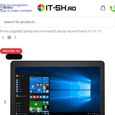
Skip to navigation
MENIU
Skip to main content
Prima pagină
/
Laptop second hand
/
Laptop second hand i3 / i5 / i7
REDUCERE -5%
SOLD OUT