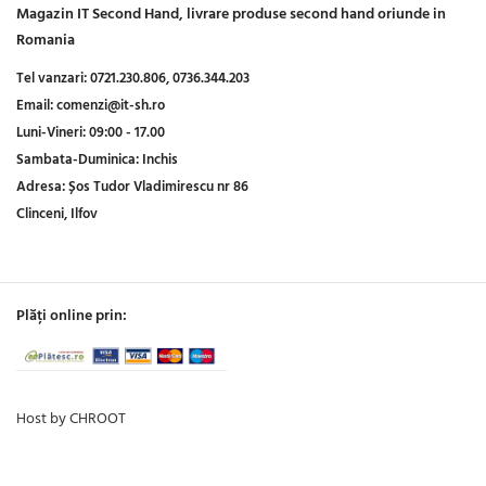
Magazin IT Second Hand, livrare produse second hand oriunde in
Romania
Tel vanzari:
0721.230.806,
0736.344.203
Email:
comenzi@it-sh.ro
Luni-Vineri:
09:00 - 17.00
Sambata-Duminica:
Inchis
Adresa:
Șos Tudor Vladimirescu nr 86
Clinceni, Ilfov
Plăți online prin:
Host by CHROOT